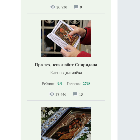
20 730
9
Про тех, кто любит Спиридона
Елена Долгачёва
Рейтинг:
9.9
Голосов:
2798
37 446
13