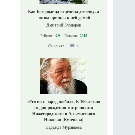
Как Богородица исцелила девочку, а
потом пришла к ней домой
Дмитрий Злодорев
Рейтинг:
9.9
Голосов:
2015
23 737
11
«Его весь народ любил». К 100-летию
со дня рождения митрополита
Нижегородского и Арзамасского
Николая (Кутепова)
Надежда Муравьева