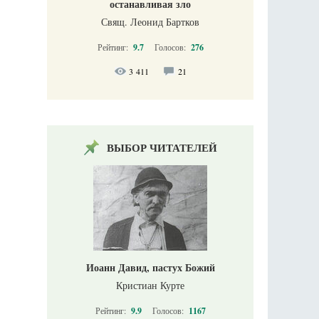
останавливая зло
Свящ. Леонид Бартков
Рейтинг:
9.7
Голосов:
276
3 411
21
ВЫБОР ЧИТАТЕЛЕЙ
Иоанн Давид, пастух Божий
Кристиан Курте
Рейтинг:
9.9
Голосов:
1167