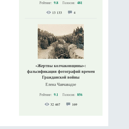
Рейтинг:
9.8
Голосов:
481
13 133
4
«Жертвы колчаковщины»:
фальсификация фотографий времен
Гражданской войны
Елена Чавчавадзе
Рейтинг:
9.1
Голосов:
856
32 467
169