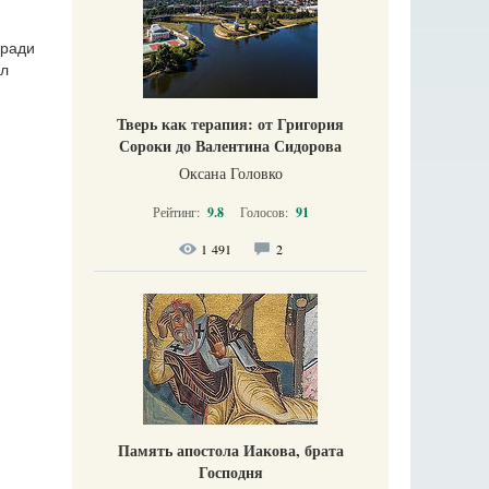
 ради
ил
Тверь как терапия: от Григория
Сороки до Валентина Сидорова
Оксана Головко
Рейтинг:
9.8
Голосов:
91
1 491
2
Память апостола Иакова, брата
Господня