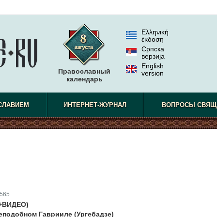
Ελληνική
έκδοση
Српска
верзиjа
English
Православный
version
календарь
СЛАВИЕМ
ИНТЕРНЕТ-ЖУРНАЛ
ВОПРОСЫ СВЯЩ
565
(+ВИДЕО)
еподобном Гаврииле (Ургебадзе)