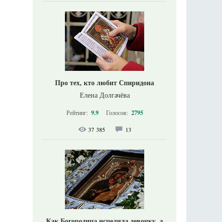
Про тех, кто любит Спиридона
Елена Долгачёва
Рейтинг:
9.9
Голосов:
2795
37 385
13
Как Богородица исцелила девочку, а