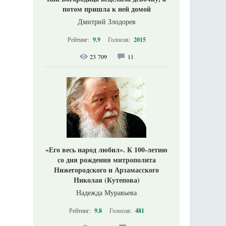
потом пришла к ней домой
Дмитрий Злодорев
Рейтинг:
9.9
Голосов:
2015
23 709
11
«Его весь народ любил». К 100-летию
со дня рождения митрополита
Нижегородского и Арзамасского
Николая (Кутепова)
Надежда Муравьева
Рейтинг:
9.8
Голосов:
481