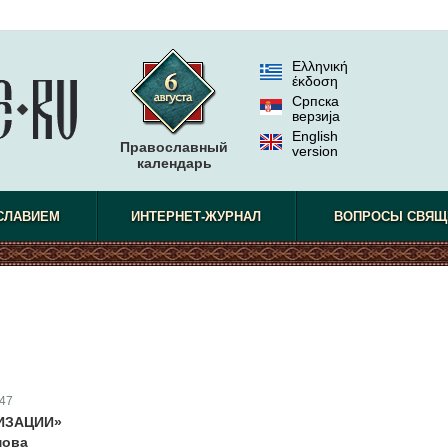
Ελληνική
έκδοση
Српска
верзиjа
English
Православный
version
календарь
СЛАВИЕМ
ИНТЕРНЕТ-ЖУРНАЛ
ВОПРОСЫ СВЯЩ
47
ИЗАЦИИ»
мова