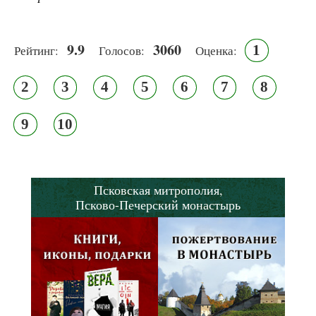
9.9
3060
1
Рейтинг:
Голосов:
Оценка:
2
3
4
5
6
7
8
9
10
Псковская митрополия,
Псково-Печерский монастырь