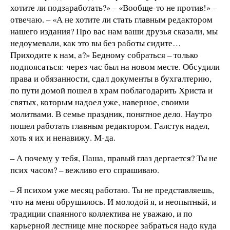
хотите ли подзаработать?» – «Вообще-то не против!» –
отвечаю. – «А не хотите ли стать главным редактором
нашего издания? Про вас нам ваши друзья сказали, мы
недоумевали, как это вы без работы сидите…
Приходите к нам, а?» Бедному собраться – только
подпоясаться: через час был на новом месте. Обсудили
права и обязанности, сдал документы в бухгалтерию,
по пути домой пошел в храм поблагодарить Христа и
святых, которым надоел уже, наверное, своими
молитвами. В семье праздник, понятное дело. Наутро
пошел работать главным редактором. Галстук надел,
хоть я их и ненавижу. М-да.
– А почему у тебя, Паша, правый глаз дергается? Ты не
псих часом? – вежливо его спрашиваю.
– Я психом уже месяц работаю. Ты не представляешь,
что на меня обрушилось. И молодой я, и неопытный, и
традиции спаянного коллектива не уважаю, и по
карьерной лестнице мне поскорее забраться надо куда