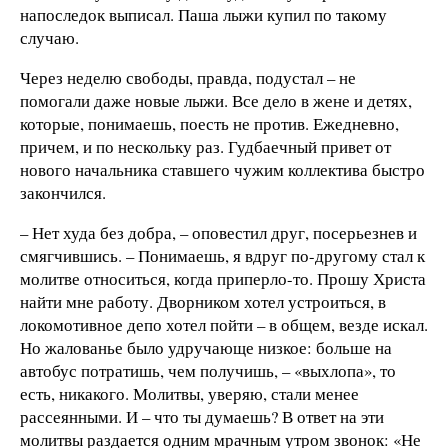
напоследок выписал. Паша лыжи купил по такому
случаю.
Через неделю свободы, правда, подустал – не
помогали даже новые лыжи. Все дело в жене и детях,
которые, понимаешь, поесть не против. Ежедневно,
причем, и по нескольку раз. Гудбаечный привет от
нового начальника ставшего чужим коллектива быстро
закончился.
– Нет худа без добра, – оповестил друг, посерьезнев и
смягчившись. – Понимаешь, я вдруг по-другому стал к
молитве относиться, когда приперло-то. Прошу Христа
найти мне работу. Дворником хотел устроиться, в
локомотивное депо хотел пойти – в общем, везде искал.
Но жалованье было удручающе низкое: больше на
автобус потратишь, чем получишь, – «выхлопа», то
есть, никакого. Молитвы, уверяю, стали менее
рассеянными. И – что ты думаешь? В ответ на эти
молитвы раздается одним мрачным утром звонок: «Не