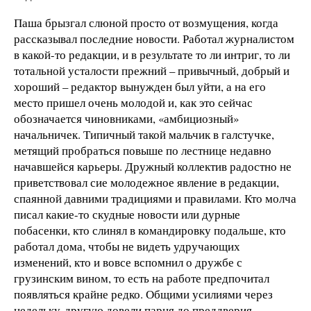
Паша брызгал слюной просто от возмущения, когда
рассказывал последние новости. Работал журналистом
в какой-то редакции, и в результате то ли интриг, то ли
тотальной усталости прежний – привычный, добрый и
хороший – редактор вынужден был уйти, а на его
место пришел очень молодой и, как это сейчас
обозначается чиновниками, «амбициозный»
начальничек. Типичный такой мальчик в галстучке,
метящий пробраться повыше по лестнице недавно
начавшейся карьеры. Дружный коллектив радостно не
приветствовал сие молодежное явление в редакции,
спаянной давними традициями и правилами. Кто молча
писал какие-то скудные новости или дурные
побасенки, кто слинял в командировку подальше, кто
работал дома, чтобы не видеть удручающих
изменений, кто и вовсе вспомнил о дружбе с
грузинским вином, то есть на работе предпочитал
появляться крайне редко. Общими усилиями через
недельку-другую довели парня до преддверия