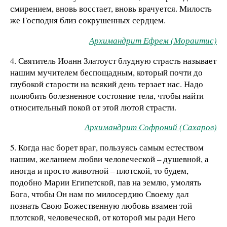
смирением, вновь восстает, вновь врачуется. Милость
же Господня близ сокрушенных сердцем.
Архимандрит Ефрем (Мораитис)
4. Святитель Иоанн Златоуст блудную страсть называет
нашим мучителем беспощадным, который почти до
глубокой старости на всякий день терзает нас. Надо
полюбить болезненное состояние тела, чтобы найти
относительный покой от этой лютой страсти.
Архимандрит Софроний (Сахаров)
5. Когда нас борет враг, пользуясь самым естеством
нашим, желанием любви человеческой – душевной, а
иногда и просто животной – плотской, то будем,
подобно Марии Египетской, пав на землю, умолять
Бога, чтобы Он нам по милосердию Своему дал
познать Свою Божественную любовь взамен той
плотской, человеческой, от которой мы ради Него