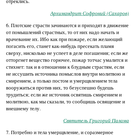
отреклись.
Архимандрит Софроний (Сахаров)
6. Плотские страсти зачинаются и приходят в движение
от помышлений страстных, то от них надо начать и
врачевание их. Ибо как при пожаре, если желающий
погасить его, станет как-нибудь пресекать пламя
сверху, нисколько не успеет в деле погашения; если же
отторгнет вещество горючее, пожар тотчас умалится и
стихнет: так и в отношении к блудным страстям, если
не иссушить источника помыслов внутри молитвою и
смирением, а только постом и умерщвлением тела
вооружиться против них, то безуспешно будешь
трудиться; если же источник освятишь смирением и
молитвою, как мы сказали, то сообщишь освящение и
внешнему телу.
Святитель Григорий Палама
7. Потребно и тела умерщвление, и соразмерное