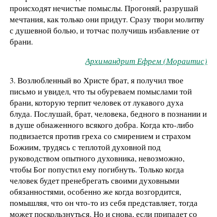
происходят нечистые помыслы. Прогоняй, разрушай
мечтания, как только они придут. Сразу твори молитву
с душевной болью, и тотчас получишь избавление от
брани.
Архимандрит Ефрем (Мораитис)
3. Возлюбленный во Христе брат, я получил твое
письмо и увидел, что ты обуреваем помыслами той
брани, которую терпит человек от лукавого духа
блуда. Послушай, брат, человека, бедного в познании и
в душе обнаженного всякого добра. Когда кто-либо
подвизается против греха со смирением и страхом
Божиим, трудясь с теплотой духовной под
руководством опытного духовника, невозможно,
чтобы Бог попустил ему погибнуть. Только когда
человек будет пренебрегать своими духовными
обязанностями, особенно же когда возгордится,
помышляя, что он что-то из себя представляет, тогда
может поскользнуться. Но и снова, если припадет со