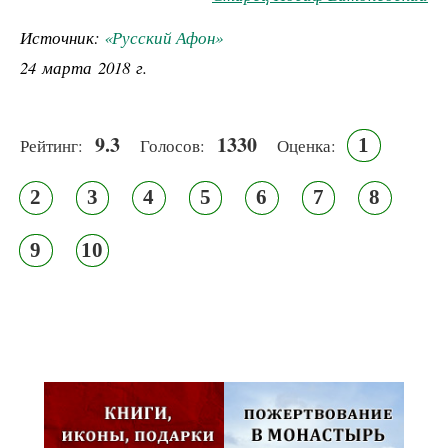
Источник:
«Русский Афон»
24 марта 2018 г.
9.3
1330
1
Рейтинг:
Голосов:
Оценка:
2
3
4
5
6
7
8
9
10
Псковская митрополия,
Псково-Печерский монастырь