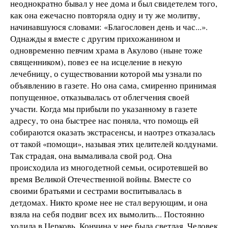
неоднократно бывал у нее дома и был свидетелем того,
как она ежечасно повторяла одну и ту же молитву,
начинавшуюся словами: «Благословен день и час...».
Однажды я вместе с другим прихожанином и
одновременно певчим храма в Акулово (ныне тоже
священником), повез ее на исцеление в некую
лечебницу, о существовании которой мы узнали по
объявлению в газете. Но она сама, смиренно принимая
попущенное, отказывалась от облегчения своей
участи. Когда мы прибыли по указанному в газете
адресу, то она быстрее нас поняла, что помощь ей
собираются оказать экстрасенсы, и наотрез отказалась
от такой «помощи», называя этих целителей колдунами.
Так страдая, она вымаливала свой род. Она
происходила из многодетной семьи, осиротевшей во
время Великой Отечественной войны. Вместе со
своими братьями и сестрами воспитывалась в
детдомах. Никто кроме нее не стал верующим, и она
взяла на себя подвиг всех их вымолить... Постоянно
ходила в Церковь. Кончина у нее была светлая. Человек