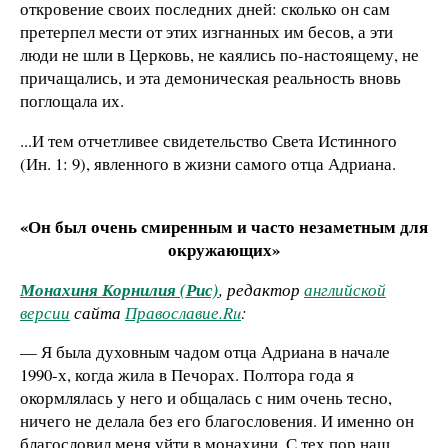
откровение своих последних дней: сколько он сам
претерпел мести от этих изгнанных им бесов, а эти
люди не шли в Церковь, не каялись по-настоящему, не
причащались, и эта демоническая реальность вновь
поглощала их.
...И тем отчетливее свидетельство Света Истинного
(Ин. 1: 9), явленного в жизни самого отца Адриана.
«Он был очень смиренным и часто незаметным для
окружающих»
Монахиня Корнилия (Рис)
, редактор
английской
версии
сайта
Православие.Ru
:
— Я была духовным чадом отца Адриана в начале
1990-х, когда жила в Печорах. Полтора года я
окормлялась у него и общалась с ним очень тесно,
ничего не делала без его благословения. И именно он
благословил меня уйти в монахини. С тех пор наш