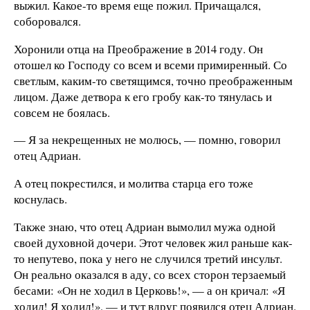
выжил. Какое-то время еще пожил. Причащался,
соборовался.
Хоронили отца на Преображение в 2014 году. Он
отошел ко Господу со всем и всеми примиренный. Со
светлым, каким-то светящимся, точно преображенным
лицом. Даже детвора к его гробу как-то тянулась и
совсем не боялась.
— Я за некрещенных не молюсь, — помню, говорил
отец Адриан.
А отец покрестился, и молитва старца его тоже
коснулась.
Также знаю, что отец Адриан вымолил мужа одной
своей духовной дочери. Этот человек жил раньше как-
то непутево, пока у него не случился третий инсульт.
Он реально оказался в аду, со всех сторон терзаемый
бесами: «Он не ходил в Церковь!», — а он кричал: «Я
ходил! Я ходил!», — и тут вдруг появился отец Адриан.