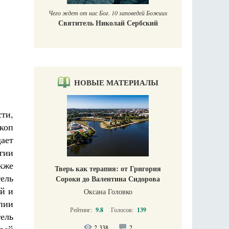
Чего ждет от нас Бог. 10 заповедей Божиих
Святитель Николай Сербский
НОВЫЕ МАТЕРИАЛЫ
сти,
коп
ает
гии
кже
Тверь как терапия: от Григория
тель
Сороки до Валентина Сидорова
й и
Оксана Головко
пии
Рейтинг:
9.8
Голосов:
139
ель
2 338
2