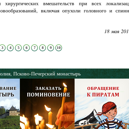
хирургических вмешательств при всех локализац
новообразований, включая опухоли головного и спинн
18 мая 201
3
4
5
6
7
8
9
10
олия,
Псково-Печерский монастырь