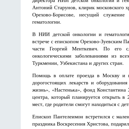
директора НИИ детской онкологии и ге
Антоний Старунов, клирик московского х
Орехово-Борисове, несущий служени
гематологии.
В НИИ детской онкологии и гематологи
встрече с епископом Орехово-Зуевским П
части Георгий Менткевич. По его сл
онкологическими заболеваниями из все
Туркмении, Узбекистана и других стран.
Помощь в оплате проезда в Москву и в
дорогостоящих лекарств и оборудовани
жизнь», «Настенька», фонд Константина 
центра, который планируется открыть в 
мест, где родители смогут находиться с д
Епископ Пантелеимон встретился с мале
праздника Воскресения Христова, подарил