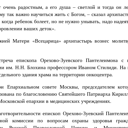
т очень радостным, а его душа – светлой и тогда он л
му так важно научиться жить с Богом, – сказал архипас
 когда ребенок болеет, но не нужно унывать, надо надея
доровлении ваших деток».
жией Матери «Всецарица» архипастырь вознес молитв
стреча епископа Орехово-Зуевского Пантелеимона с и
ии им. Н.Н. Блохина профессором Иваном Стилиди. На 
тдельного здания храма на территории онкоцентра.
и Епархиальном совете Москвы, председателем кото
азована по благословению Святейшего Патриарха Кирилл
 Московской епархии в медицинских учреждениях.
аготворительности епископ Орехово-Зуевский Пантелеи
нной комиссии по вопросам охраны здоровья гражд
сии Русской Православной Церкви и Министерс