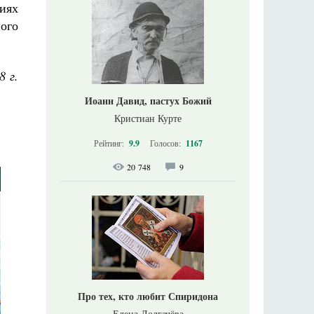
иях
ого
8 г.
Иоанн Давид, пастух Божий
Кристиан Курте
Рейтинг:
9.9
Голосов:
1167
20 748
9
Про тех, кто любит Спиридона
Елена Долгачёва