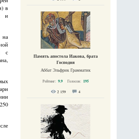
рей
) в
и и
 на
бной
й с
Память апостола Иакова, брата
на,
Господня
Аббат Эльфрик Грамматик
мых
Рейтинг:
9.9
Голосов:
195
ари
2 159
4
нии
 250
сле