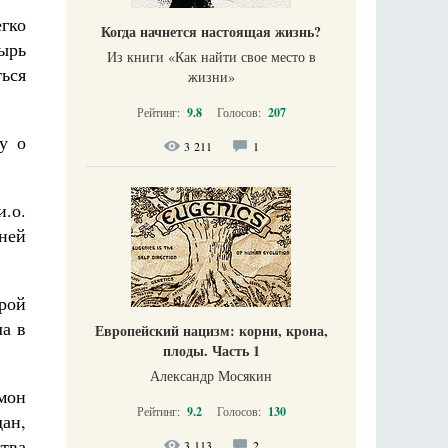
егко
Когда начнется настоящая жизнь?
тырь
Из книги «Как найти свое место в
ться
жизни​»
Рейтинг:
9.8
Голосов:
207
у о
3 211
1
.о.
ней
рой
а в
Европейский нацизм: корни, крона,
плоды. Часть 1
Александр Мосякин
мон
Рейтинг:
9.2
Голосов:
130
ан,
тва
3 113
2