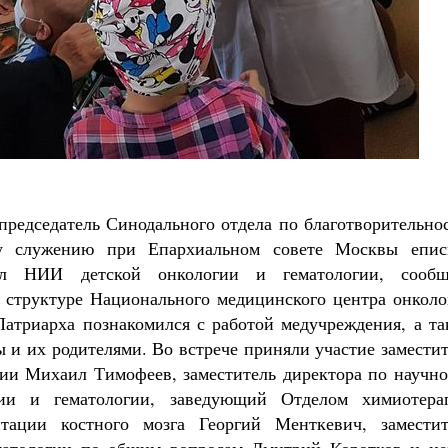
Роман Котов
ти своё место в жизни
рилл Мурышев
 председатель Синодального отдела по благотворительно
му служению при Епархиальном совете Москвы епис
ил НИИ детской онкологии и гематологии, сообщ
в структуре Национального медицинского центра онколо
атриарха познакомился с работой медучреждения, а та
 и их родителями. Во встрече приняли участие замести
ии Михаил Тимофеев, заместитель директора по научно
ии и гематологии, заведующий Отделом химиотера
тации костного мозга Георгий Менткевич, заместит