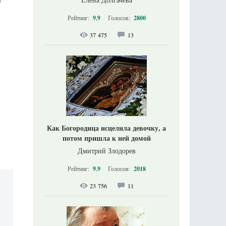
Рейтинг:
9.9
Голосов:
2800
37 475
13
Как Богородица исцелила девочку, а
потом пришла к ней домой
Дмитрий Злодорев
Рейтинг:
9.9
Голосов:
2018
23 756
11