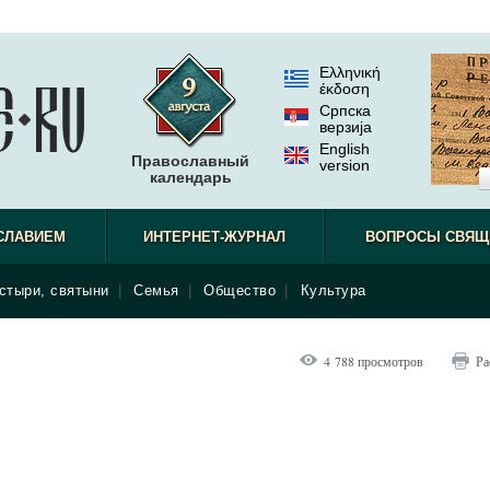
Ελληνική
έκδοση
Српска
верзиjа
English
Православный
version
календарь
СЛАВИЕМ
ИНТЕРНЕТ-ЖУРНАЛ
ВОПРОСЫ СВЯЩ
стыри, святыни
|
Семья
|
Общество
|
Культура
4 788 просмотров
Ра