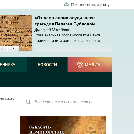
Подписаться на рассылку
«От слов своих осудишься»:
трагедия Пелагеи Бубновой
Дмитрий Михайлов
Эта банальная ссора могла кончиться
примирением, а закончилась доносом…
ЕННИКУ
НОВОСТИ
МЕДИА
спечатать