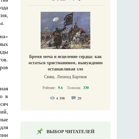
ода
ия,
ы.
на»
мых
иды
Бремя меча и исцеление сердца: как
ов.
остаться христианином, вынужденно
оров
останавливая зло
Свящ. Леонид Бартков
ная
Рейтинг:
9.6
Голосов:
330
о в
4 398
29
сяч
ий,
ные
для
ВЫБОР ЧИТАТЕЛЕЙ
пии