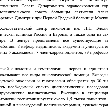
твенного Совета Департамента здравоохранения гор
попечительского совета больницы святителя Алекс
царевича Димитрия при Первой Градской больнице Москв
ледовательский центр онкологии им. Н.Н. Блохи
ическая клиника России и Европы, а также одна из са
ире. В центре представлены все существующие в
работают 8 кафедр медицинских академий и университет
 них 5 академиков, 7 член-корреспондентов, 89 професс
кой онкологии и гематологии – первая и единствен
 оказывают все виды онкологической помощи. Ежегодн
детской онкологии и гематологии обращается до 30 ты
сь необходимый спектр диагностических исследован
рургические вмешательства. Ежегодно в стационар
тологии госпитализируется около 1,5 тысяч пациентов 
сивной и высокодозной полихимиотерапии, лучевой тера