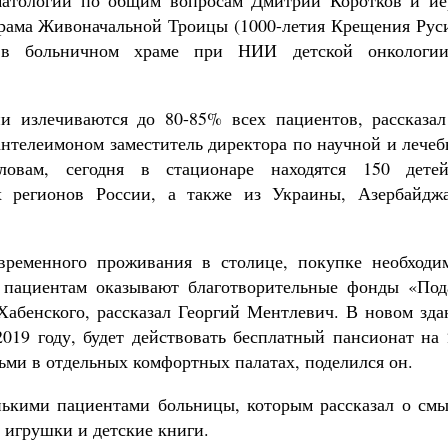
матологии по общим вопросам Дмитрий Коротков и ие
рама Живоначальной Троицы (1000-летия Крещения Руси
е в больничном храме при НИИ детской онкологи
и излечиваются до 80-85% всех пациентов, рассказал
антелеимоном заместитель директора по научной и лече
овам, сегодня в стационаре находятся 150 дете
х регионов России, а также из Украины, Азербайджа
ременного проживания в столице, покупке необходи
я пациентам оказывают благотворительные фонды «Под
Хабенского, рассказал Георгий Ментлевич. В новом зда
2019 году, будет действовать бесплатный пансионат на
етьми в отдельных комфортных палатах, поделился он.
нькими пациентами больницы, которым рассказал о смы
 игрушки и детские книги.