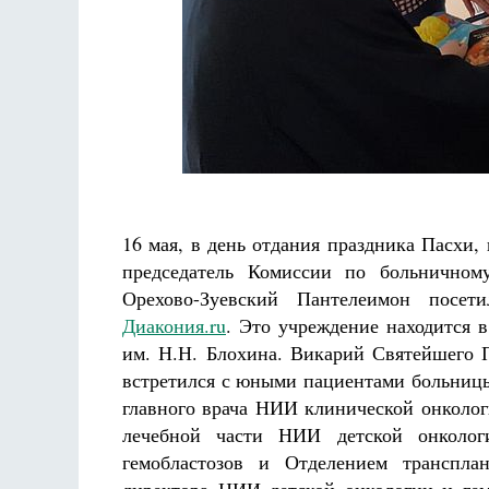
Разлуки не будет
Фредерика де Грааф
Как най
Ки
16 мая, в день отдания праздника Пасхи,
председатель Комиссии по больнично
Орехово-Зуевский Пантелеимон посет
Диакония.ru
. Это учреждение находится 
им. Н.Н. Блохина. Викарий Святейшего П
встретился с юными пациентами больницы
главного врача НИИ клинической онколог
лечебной части НИИ детской онколог
гемобластозов и Отделением трансплан