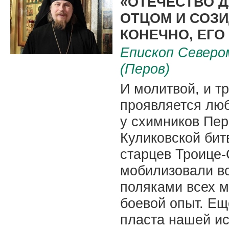
«ОТЕЧЕСТВО 
ОТЦОМ И СОЗ
КОНЕЧНО, ЕГ
Епископ Северо
(Перов)
И молитвой, и т
проявляется люб
у схимников Пер
Куликовской битв
старцев Троице-
мобилизовали в
поляками всех 
боевой опыт. Ещ
пласта нашей ис