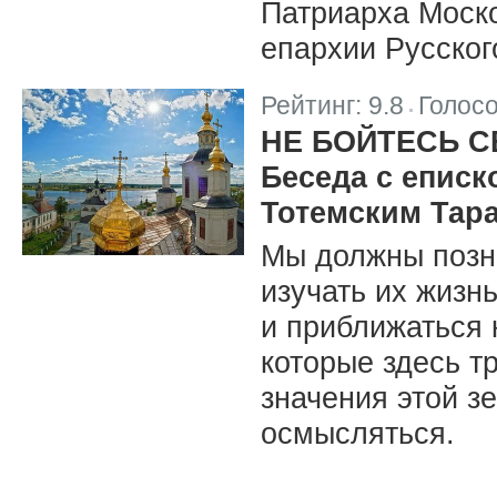
Патриарха Моско
епархии Русског
Рейтинг:
9.8
Голос
|
НЕ БОЙТЕСЬ С
Беседа с епис
Тотемским Тар
Мы должны позна
изучать их жизн
и приближаться 
которые здесь т
значения этой з
осмысляться.