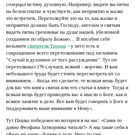
созерцал истину духовную. Например, видите вы пятна
на белом платье и чувствуете, как неприятно и жалко
это встретить. Перетолкуйте это на то, как жалко и
неприятно должно быть Господу, ангелам и святым
видеть пятна греховные на душе нашей, убеленной
созданием по образу Божию… В пособие себе
возьмите
святителя Тихона
– у него есть и
сокращенное всего перетолкование под заглавием
‟Случай и духовное от того рассуждение”. Тут он
перетолковал 176 случаев, всякий – коротко. И вам
небольшого труда будет стоить пересмотреть их со
вниманием… Когда это сделаете, то всякая вещь будет
для вас что книга святая или что статья в книге. Тогда и
всякая вещь будет приводить вас к мысли о Боге, как и
всякое занятие и дело. Все вам будет говорить о Боге и
поддерживать ваше внимание к Нему».
Тут Пашка победоносно воззрился на нас: «Сами-то
давно Феофана Затворника читали?» А мы такие себя в
обиду не даем: «Ближе к делу. Чего ты там