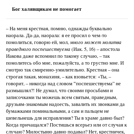
Бог халявщикам не помогает
– На меня крестная, помню, однажды буквально
наорала. Да-да, наорала: я ее просил о чем-то
помолиться, говорю ей, мол,
много может молитва
праведного поспешествуема
(Иак. 5, 16) – апостола
Иакова даже вспомнил по такому случаю, – так
помолитесь обо мне, пожалуйста, а то грустно мне. И
смотрю так смиренно-умилительно. Крестная – она
строгая такая, монахиня, – как взовьется: «Ты, –
говорит, – никогда над словом ‟поспешествуема” не
размышлял?! Не думал, что своими просьбами и
записочками ты можешь всем святым, праведным,
друзьям-знакомым надоесть, завалить их звонками да
бумажками поминальными, а сам и пальцем не
шевельнешь для исправления? Ты в храме давно был?
Когда причащался? Постишься всерьез или от случая к
случаю? Милостыню давно подавал? Нет, крестничек,