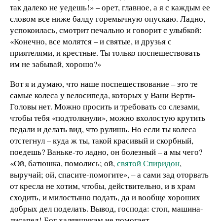
так далеко не уедешь!» – орет, главное, а я с каждым ее
словом все ниже балду горемычную опускаю. Ладно,
успокоилась, смотрит печально и говорит с улыбкой:
«Конечно, все молятся – и святые, и друзья с
приятелями, и крестные. Ты только поспешествовать
им не забывай, хорошо?»
Вот я и думаю, что наше поспешествование – это те
самые колеса у велосипеда, которых у Вани Верти-
Головы нет. Можно просить и требовать со слезами,
чтобы тебя «подтолкнули», можно вхолостую крутить
педали и делать вид, что рулишь. Но если ты колеса
отстегнул – куда ж ты, такой красивый и скорбный,
поедешь? Ваньке-то ладно, он болезный – а мы чего?
«Ой, батюшка, помолись; ой,
святой Спиридон
,
выручай; ой, спасите-помогите», – а сами зад оторвать
от кресла не хотим, чтобы, действительно, и в храм
сходить, и милостыню подать, да и вообще хороших
добрых дел поделать. Вывод, господа: стоп, машина-
лисапед! Бог халявщикам не помогает.