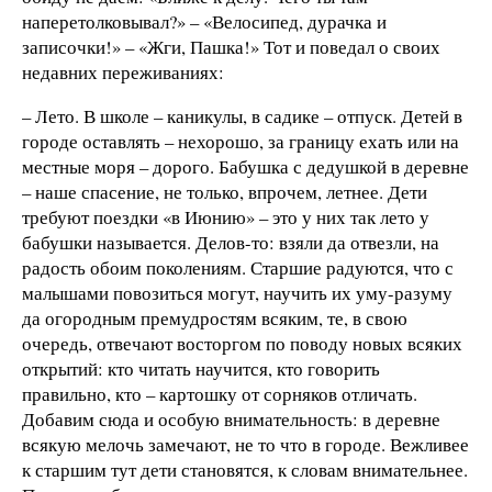
наперетолковывал?» – «Велосипед, дурачка и
записочки!» – «Жги, Пашка!» Тот и поведал о своих
недавних переживаниях:
– Лето. В школе – каникулы, в садике – отпуск. Детей в
городе оставлять – нехорошо, за границу ехать или на
местные моря – дорого. Бабушка с дедушкой в деревне
– наше спасение, не только, впрочем, летнее. Дети
требуют поездки «в Июнию» – это у них так лето у
бабушки называется. Делов-то: взяли да отвезли, на
радость обоим поколениям. Старшие радуются, что с
малышами повозиться могут, научить их уму-разуму
да огородным премудростям всяким, те, в свою
очередь, отвечают восторгом по поводу новых всяких
открытий: кто читать научится, кто говорить
правильно, кто – картошку от сорняков отличать.
Добавим сюда и особую внимательность: в деревне
всякую мелочь замечают, не то что в городе. Вежливее
к старшим тут дети становятся, к словам внимательнее.