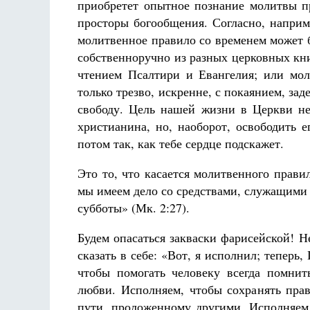
приобретет опытное познание молитвы п
просторы богообщения. Согласно, наприм
молитвенное правило со временем может 
собственноручно из разных церковных кн
чтением Псалтири и Евангелия; или мол
только трезво, искренне, с покаянием, зад
свободу. Цель нашей жизни в Церкви не
христианина, но, наоборот, освободить 
потом так, как тебе сердце подскажет.
Это то, что касается молитвенного прави
мы имеем дело со средствами, служащими н
субботы» (Мк. 2:27).
Будем опасаться закваски фарисейской! Н
сказать в себе: «Вот, я исполнил; теперь
чтобы помогать человеку всегда помнит
любви. Исполняем, чтобы сохранять пра
пути, проложенному другими. Исполняем,