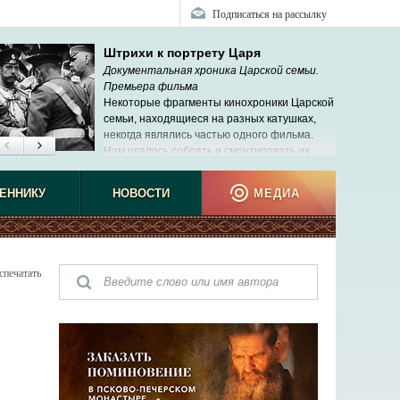
Подписаться на рассылку
Штрихи к портрету Царя
Документальная хроника Царской семьи.
Премьера фильма
Некоторые фрагменты кинохроники Царской
семьи, находящиеся на разных катушках,
некогда являлись частью одного фильма.
Нам удалось собрать и смонтировать их.
Иларио
ЕННИКУ
НОВОСТИ
МЕДИА
спечатать