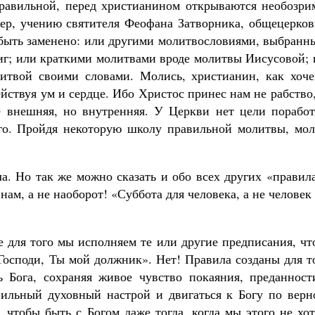
равильной, перед христианином открываются необозри
ер, учению святителя Феофана Затворника, общецерков
быть заменено: или другими молитвословиями, выбранн
иг; или краткими молитвами вроде молитвы Иисусовой; 
итвой своими словами. Молись, христианин, как хоче
ействуя ум и сердце. Ибо Христос принес нам не рабство
 внешняя, но внутренняя. У Церкви нет цели поработ
его. Пройдя некоторую школу правильной молитвы, мол
ла. Но так же можно сказать и обо всех других «правил
ам, а не наоборот! «Суббота для человека, а не человек
е для того мы исполняем те или другие предписания, ч
, Господи, Ты мой должник». Нет! Правила созданы для т
ь Бога, сохраняя живое чувство покаяния, преданност
вильный духовный настрой и двигаться к Богу по верн
 чтобы быть с Богом даже тогда, когда мы этого не хо