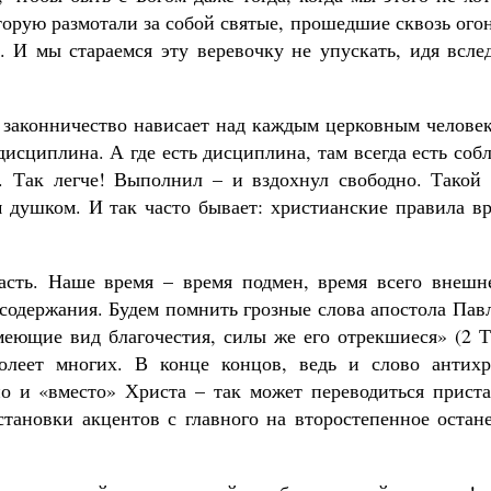
торую размотали за собой святые, прошедшие сквозь ого
. И мы стараемся эту веревочку не упускать, идя всле
 законничество нависает над каждым церковным человек
дисциплина. А где есть дисциплина, там всегда есть соб
. Так легче! Выполнил – и вздохнул свободно. Такой 
 душком. И так часто бывает: христианские правила вр
асть. Наше время – время подмен, время всего внешне
 содержания. Будем помнить грозные слова апостола Пав
меющие вид благочестия, силы же его отрекшиеся» (2 Т
долеет многих. В конце концов, ведь и слово антихр
но и «вместо» Христа – так может переводиться приста
становки акцентов с главного на второстепенное остан