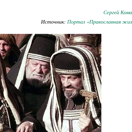
Сергей Кома
Источник:
Портал «Православная жиз
Как найти своё место в жизни
Кирилл Мурышев
Великомученик Георгий Победоносец. Н
святого
Роман Котов