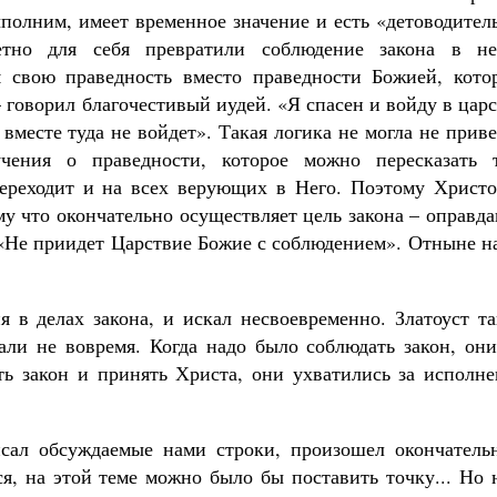
ыполним, имеет временное значение и есть «детоводител
метно для себя превратили соблюдение закона в не
м свою праведность вместо праведности Божией, кото
– говорил благочестивый иудей. «Я спасен и войду в цар
вместе туда не войдет». Такая логика не могла не прив
чения о праведности, которое можно пересказать т
переходит и на всех верующих в Него. Поэтому Христо
му что окончательно осуществляет цель закона – оправд
. «Не приидет Царствие Божие с соблюдением». Отныне 
я в делах закона, и искал несвоевременно. Златоуст т
лали не вовремя. Когда надо было соблюдать закон, он
ть закон и принять Христа, они ухватились за исполне
исал обсуждаемые нами строки, произошел окончатель
я, на этой теме можно было бы поставить точку... Но 