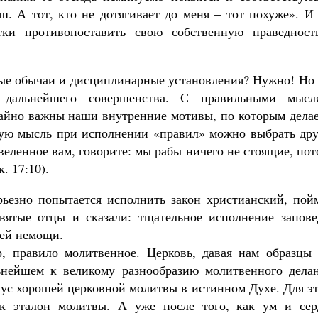
ш. А тот, кто не дотягивает до меня – тот похуже». И
ки противопоставить свою собственную праведност
ные обычаи и дисциплинарные установления? Нужно! Но 
 дальнейшего совершенства. С правильными мысл
айно важны наши внутренние мотивы, по которым делае
щую мысль при исполнении «правил» можно выбрать дру
веленное вам, говорите: мы рабы ничего не стоящие, по
. 17:10).
рьезно попытается исполнить закон христианский, пойм
святые отцы и сказали: тщательное исполнение запове
оей немощи.
, правило молитвенное. Церковь, давая нам образцы 
ьнейшем к великому разнообразию молитвенного делан
кус хорошей церковной молитвы в истинном Духе. Для э
ак эталон молитвы. А уже после того, как ум и сер