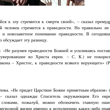
йся к злу стремится к смерти своей», – сказал премуд
й человек стремится к праведности. Но правильно ли
е и новозаветное понимание праведности. В сегодняш
з обсуждает эту разницу.
: «Не разумея праведности Божией и усиливаясь постав
неуверовавшие во Христа евреи. – С. К.) не покорил
акона – Христос, к праведности всякого верующего» (Р
слова. «Не придет Царствие Божие приметным образом» 
, – сказал однажды Спаситель окружающим Его евре
и словами, пожалуй, можно обозначить главную оши
елигиозной жизни именно к исполнению каких-либо прав