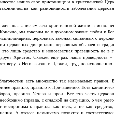
нничества нашла свое пристанище и в христианской Цер
аконничества как разновидность заболевания церковн
е же: полагание смысла христианской жизни в исполне
. Конечно, мы говорим не о духовном законе любви к Бо
дисциплинарных церковных законах, связанных с церков
нии церковных дисциплин, церковных обычаев и тради
се это лишь средство и новозаветная праведность не в 
дарует Христос. Скажем еще раз: наша праведность – 
ерез веру в Него, жизнь в Церкви, труд по исполнению
благочестии есть множество так называемых правил. Е
реннее правило, правило к Причащению. Есть каноничес
оров, правила Устава и проч. Все это часть церковн
еобходимо (правда, с оглядкой на ситуацию, о чем разг
т воспринимать правила как цель, а не как средство,
ознания. А отсюда неминуемо появятся и соответствую