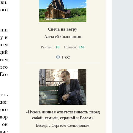
кви.
ого
нии
Свеча на ветру
гу и
Алексей Солоницын
ным
Рейтинг:
10
Голосов:
162
ций
1 852
этом
это
 Его
сть
кие:
ого
«Нужна личная ответственность перед
овор
собой, семьей, страной и Богом»
 он
Беседа с Сергеем Сельяновым
щие