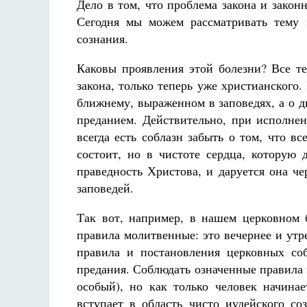
Дело в том, что проблема закона и зако
Сегодня мы можем рассматривать тему з
сознания.
Каковы проявления этой болезни? Все т
закона, только теперь уже христианского
ближнему, выраженном в заповедях, а о 
преданием. Действительно, при исполне
всегда есть соблазн забыть о том, что в
состоит, но в чистоте сердца, которую 
праведность Христова, и даруется она ч
заповедей.
Так вот, например, в нашем церковном 
правила молитвенные: это вечернее и ут
правила и постановления церковных соб
предания. Соблюдать означенные правила н
особый), но как только человек начинае
вступает в область чисто иудейского с