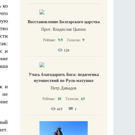
ь ко
что
рую
Восстановление Болгарского царства
ство
Прот. Владислав Цыпин
ести
Рейтинг:
9.9
Голосов:
9
ак:
с и
124
ание
наша
Учась благодарить Бога: педагогика
путешествий по Руси-матушке
ак и
Петр Давыдов
и не
Рейтинг:
10
Голосов:
63
ние
415
1
ный
нет.