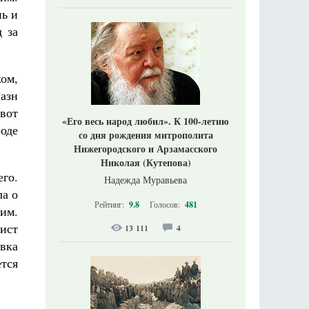
нь и
д за
ом,
лазн
вот
«Его весь народ любил». К 100-летию
оде
со дня рождения митрополита
Нижегородского и Арзамасского
Николая (Кутепова)
го.
Надежда Муравьева
ла о
Рейтинг:
9.8
Голосов:
481
им.
ист
13 111
4
вка
ется