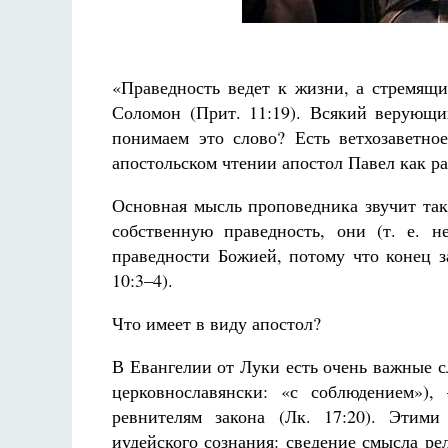
Фредерика де Грааф
«Праведность ведет к жизни, а стремящи
Соломон (Прит. 11:19). Всякий верующи
понимаем это слово? Есть ветхозаветно
апостольском чтении апостол Павел как ра
Основная мысль проповедника звучит так
собственную праведность, они (т. е. 
праведности Божией, потому что конец з
10:3–4).
Что имеет в виду апостол?
В Евангелии от Луки есть очень важные 
церковнославянски: «с соблюдением»)
ревнителям закона (Лк. 17:20). Этим
иудейского сознания: сведение смысла р