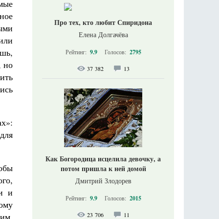
мые
ное
Про тех, кто любит Спиридона
ыми
Елена Долгачёва
или
шь,
Рейтинг:
9.9
Голосов:
2795
, но
37 382
13
ить
ись
ах»:
 для
Как Богородица исцелила девочку, а
тобы
потом пришла к ней домой
ого,
Дмитрий Злодорев
и и
Рейтинг:
9.9
Голосов:
2015
ому
тим.
23 706
11