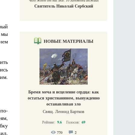
Чего ждет от нас Бог. 10 заповедей Божиих
Святитель Николай Сербский
рый
 мы
нем
НОВЫЕ МАТЕРИАЛЫ
ить
ись
им.
Бремя меча и исцеление сердца: как
остаться христианином, вынужденно
останавливая зло
(по-
Свящ. Леонид Бартков
ям,
Рейтинг:
9.6
Голосов:
69
бку
ил.
770
2