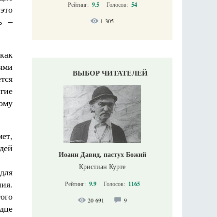
Рейтинг:
9.5
Голосов:
54
 это
ь –
1 305
как
ями
ВЫБОР ЧИТАТЕЛЕЙ
тся
гие
тому
ет,
дей
Иоанн Давид, пастух Божий
Кристиан Курте
для
ия.
Рейтинг:
9.9
Голосов:
1165
того
20 691
9
дце