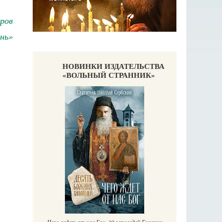
ров
нь»
НОВИНКИ ИЗДАТЕЛЬСТВА
«ВОЛЬНЫЙ СТРАННИК»
аучись у
П
Е