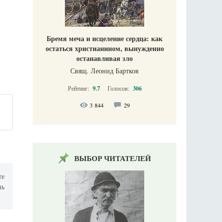
Бремя меча и исцеление сердца: как
остаться христианином, вынужденно
останавливая зло
Свящ. Леонид Бартков
Рейтинг:
9.7
Голосов:
306
3 844
29
ВЫБОР ЧИТАТЕЛЕЙ
те
нь