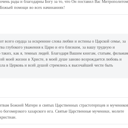
чень рады и благодарны Богу за то, что Он поставил Вас Митрополито
 Божьей помощи во всех начинаниях!
от всего сердца за искренние слова любви и истины о Царской семье, за
тва глубокого уважения к Царю и его близким, за вашу трудную и
таких, как я, темных людей. Благодаря Вашим книгам, статьям, фильмам
сей моей жизни в Христе, в моей душе заново возрождается любовь и
ришла в Церковь и всей душой стремлюсь к высочайшей чести быть
олитвам Божией Матери и святых Царственных страстотерпцев и мученико
о богомерзкого хазарского ига. Святые Царственные мученики, молите
христиан.