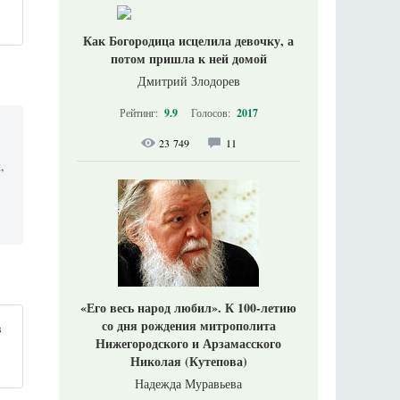
м
Как Богородица исцелила девочку, а
потом пришла к ней домой
Дмитрий Злодорев
Рейтинг:
9.9
Голосов:
2017
23 749
11
,
«Его весь народ любил». К 100-летию
со дня рождения митрополита
в
Нижегородского и Арзамасского
Николая (Кутепова)
Надежда Муравьева