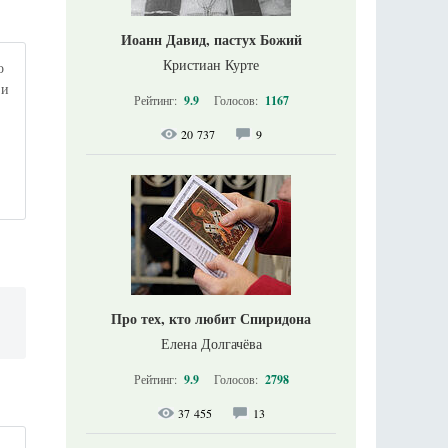
Иоанн Давид, пастух Божий
Кристиан Курте
о
 и
Рейтинг:
9.9
Голосов:
1167
20 737
9
й
Про тех, кто любит Спиридона
Елена Долгачёва
Рейтинг:
9.9
Голосов:
2798
37 455
13