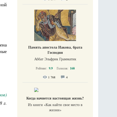
ной
ена
Память апостола Иакова, брата
ные
Господня
Аббат Эльфрик Грамматик
Рейтинг:
9.9
Голосов:
168
1 768
4
ов)
Когда начнется настоящая жизнь?
8 г.
Из книги «Как найти свое место в
жизни​»