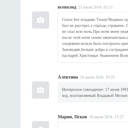
всеволод
23 июля 2018, 02:11
Спаси Бог-владыко Тихон!Недавно п
был не расстрел а гораздо страшнее. 
не спал всю ночь.При всем моем ува
после этой ночи понял окончательно
злодеяния нельзя было построить кр
Заповедям,больше добра и сострадан
пастырей Христовых Уважением Всев
Алевтина
18 июля 2018, 19:25
Интересное совпадение: 17 июля 199
ход, возглавляемый Владыкой Мелхис
Мария, Псков
18 июля 2018, 15:27