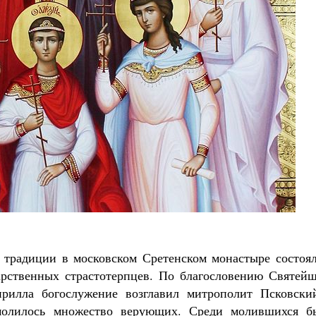
Как найти своё место в жизни
Кирилл Мурышев
 традиции в московском Сретенском монастыре состоял
арственных страстотерпцев. По благословению Святейш
рилла богослужение возглавил митрополит Псковски
молилось множество верующих. Среди молившихся б