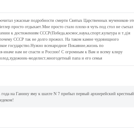
рочитал ужасные подробности смерти Святых Царственных мучеников-эт
Гитлер просто отдыхает.Мне просто стало плохо-я чуть под стол не съехал
жении к достижениям СССР(Победа,космос,наука,спорт,культура и т.д)я
,почему СССР так не долго прожил. На таком камне чудовищного
епкое государство.Нужно всенародное Покаяние,жизнь по
ия-иначе нам не спасти и Россию! С огромным к Вам и всему клиру
олод,художник-моделист,многодетный папа и его семья
2 года на Ганину яму к шахте N 7 прибыл первый архиерейский крестны
едеком!