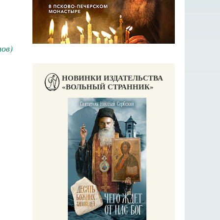
ов)
НОВИНКИ ИЗДАТЕЛЬСТВА
«ВОЛЬНЫЙ СТРАННИК»
П
Е
аучись у