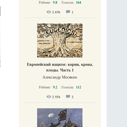
Рейтинг:
9.8
Голосов:
164
2 676
1
Европейский нацизм: корни, крона,
плоды. Часть 1
Александр Мосякин
Рейтинг:
9.2
Голосов:
112
2 554
2