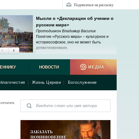
Подписаться на рассылку
Мысли о «Декларации об учении о
русском мире»
Протодиакон Владимир Василик
Понятие «Русского мира» – культурное и
историософское, оно не может быть
догматизировано.
ЕННИКУ
НОВОСТИ
МЕДИА
благочестия
|
Жизнь Церкви
|
Богослужение
спечатать