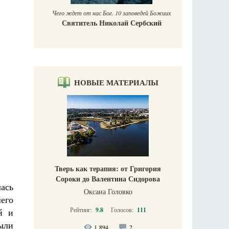
Чего ждет от нас Бог. 10 заповедей Божиих
Святитель Николай Сербский
НОВЫЕ МАТЕРИАЛЫ
Тверь как терапия: от Григория
Сороки до Валентина Сидорова
ась
Оксана Головко
его
Рейтинг:
9.8
Голосов:
111
й и
ыли
1 894
2