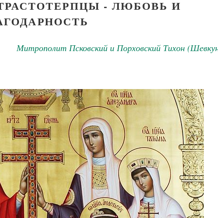
ТРАСТОТЕРПЦЫ - ЛЮБОВЬ И
АГОДАРНОСТЬ
Митрополит Псковский и Порховский Тихон (Шевкун
Великомученик Георгий Победоносец. Н
святого
Роман Котов