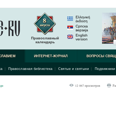
Ελληνική
έκδοση
Српска
верзиjа
English
Православный
version
календарь
СЛАВИЕМ
ИНТЕРНЕТ-ЖУРНАЛ
ВОПРОСЫ СВЯЩ
ка
|
Православная библиотека
|
Святые и святыни
|
Подвижники 
ди
12 067 просмотров
Ра