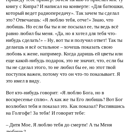
книгу с Кипра? И написал на конверте: «Для батюшки,
который ведет радиопередачу». Так зачем ты сделал
это? Отвечаешь: «Я люблю тебя, отче!» Знаю, что
любишь. Но если бы ты и не посылал ее, ты ведь всё
равно любил бы меня. «Да, но я хотел для тебя что-
нибудь сделать!» – Ну, вот ты и получил ответ! Так ты
делаешь и всё остальное – хочешь показать свою
любовь к жене, например. Когда даришь ей цветы или
еще какой-нибудь подарок, это не значит, что, если бы
ты не сделал этого, то не любил бы ее, но этот твой
поступок важен, потому что он что-то показывает. Я
это имел в виду.
Вот кто-нибудь говорит: «Я люблю Бога, но в
воскресенье сплю». А как же ты Его любишь? Вот Бог
возлюбил тебя и показал это. Как показал? Распявшись
на Голгофе! За тебя! И говорит тебе:
– Дитя Мое, Я люблю тебя до смерти! А ты Меня
любишь?