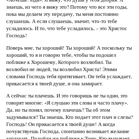
знаешь, из чего я вижу это? Потому что все эти годы,
пока мы делаем эту передачу, ты меня постоянно
слушаешь. А если слушаешь, значит, что-то тебе
усладилось. И то, что тебе усладилось, – это Христос
Господь!
Поверь мне, ты хороший! Ты хороший! А поскольку ты
хороший, то я и говорю тебе, чтобы ты подошел
поближе к Хорошему, Которого возлюбил. Ты
возлюбил не людей, ты возлюбил Христа! Этими
словами Господь тебя притягивает, Он тебя услаждает,
прикасается к твоей душе, и она замирает.
А сейчас ты плачешь. И это говоришь не ты один, это
говорят многие: «Я слушаю эти слова и часто плачу».
Да, но ты понял, почему плачешь? Ты об этом
задумывался? Ты знаешь, Кто подает этот плач и слезы?
Господь! Он прикасается к твоей душе! А когда
почувствуешь Господа, спонтанно возникает желание
заплакать. Подойди же поближе к Тому, Кто вызывает