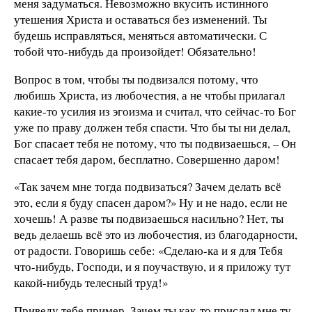
меня задуматься. Невозможно вкусить истинного
утешения Христа и оставаться без изменений. Ты
будешь исправляться, меняться автоматически. С
тобой что-нибудь да произойдет! Обязательно!
Вопрос в том, чтобы ты подвизался потому, что
любишь Христа, из любочестия, а не чтобы прилагал
какие-то усилия из эгоизма и считал, что сейчас-то Бог
уже по праву должен тебя спасти. Что бы ты ни делал,
Бог спасает тебя не потому, что ты подвизаешься, – Он
спасает тебя даром, бесплатно. Совершенно даром!
«Так зачем мне тогда подвизаться? Зачем делать всё
это, если я буду спасен даром?» Ну и не надо, если не
хочешь! А разве ты подвизаешься насильно? Нет, ты
ведь делаешь всё это из любочестия, из благодарности,
от радости. Говоришь себе: «Сделаю-ка и я для Тебя
что-нибудь, Господи, и я поучаствую, и я приложу тут
какой-нибудь телесный труд!»
Приведу тебе пример. Зачем ты как-то прислал мне ту