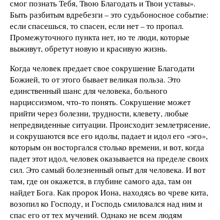
смог познать Тебя, Твою Благодать и Твои уставы».
Быть разбитым вдребезги – это судьбоносное событие:
если спасешься, то спасен, если нет – то пропал.
Промежуточного пункта нет, но те люди, которые
выживут, обретут новую и красивую жизнь.
Когда человек предает свое сокрушение Благодати
Божией, то от этого бывает великая польза. Это
единственный шанс для человека, больного
нарциссизмом, что-то понять. Сокрушение может
прийти через болезни, трудности, клевету, любые
непредвиденные ситуации. Происходит землетрясение,
и сокрушаются все его идолы, падает и идол его «эго»,
которым он восторгался столько времени, и вот, когда
падет этот идол, человек оказывается на пределе своих
сил. Это самый болезненный опыт для человека. И вот
там, где он окажется, в глубине самого ада, там он
найдет Бога. Как пророк Иона, находясь во чреве кита,
возопил ко Господу, и Господь смиловался над ним и
спас его от тех мучений. Однако не всем людям