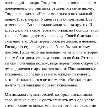
настоящий зоопарк. Эти дети так ее изводили своим
поведением, что она даже решила оставить школу.
Тогда я ей сказал: «Начни молиться о них каждый
день». И вот, через 15 дней зверьки притихли. Все
изменилось. Вот как важно молиться за других. И
здесь дело не в силе твоей молитвы, но Господь, видя
твою любовь к другому человеку, Своей благодатью
смягчает его. Ведь перед тобой не демон, а человек.
Господь всегда найдет способ, чтобы как-то ему
помочь. Наша молитва повлияет на него благотворно,
каким бы отрицательным типом он ни был. От этого и
ты сам получишь пользу, ведь перед тобой откроется
путь единения с другим человеком. Помолившись с
усердием, со слезами за него, ожидай результат,
который заключается не в том, что тебе станет легче,
но что твой ближний обретет успокоение.
Мы должны слушать людей, которые высказывают
свое мнение о нас, и уметь слышать их. Ведь часто
спустя какое-то время многое из того, что было ими