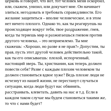
церковь и говорит, что вот, тот человек меня оскорбил,
или, скажем, унизил, или докучает мне. Он начинает
злиться, негодовать и требовать справедливости. Его
желание защититься – вполне человеческое, и в этом
нет ничего плохого. Однако то, как ты реагируешь на
происходящее вокруг тебя, твое раздражение, гнев,
когда ты теряешь мир и разжигаешься гневом против
другого человека, – это неприемлемо. Ты мне
скажешь: «Хорошо, но разве я не прав?» Допустим, ты
прав, пусть этот другой человек действительно такой,
как ты его описываешь: плохой, испорченный,
настоящий зверь. Ты, христианин, как теперь должен
повести себя? Разве с каждым плохим человеком ты
должен становиться вдвое хуже? Ведь плохие люди не
исчезнут из нашей жизни, не перестанут случаться
ситуации, когда люди будут нас обвинять,
расстраивать, клеветать, давить на нас и т.д. Если в
каждом таком случае мы будем становиться такими же,
то что с нами будет?