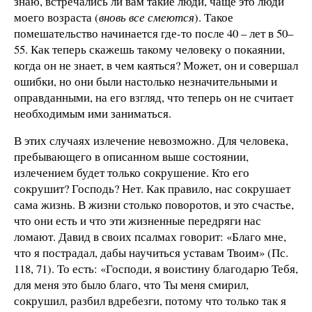
знаю, встречались ли вам такие люди, чаще это люди
моего возраста (
вновь все смеются
). Такое
помешательство начинается где-то после 40 – лет в 50–
55. Как теперь скажешь такому человеку о покаянии,
когда он не знает, в чем каяться? Может, он и совершал
ошибки, но они были настолько незначительными и
оправданными, на его взгляд, что теперь он не считает
необходимым ими заниматься.
В этих случаях излечение невозможно. Для человека,
пребывающего в описанном выше состоянии,
излечением будет только сокрушение. Кто его
сокрушит? Господь? Нет. Как правило, нас сокрушает
сама жизнь. В жизни столько поворотов, и это счастье,
что они есть и что эти жизненные передряги нас
ломают. Давид в своих псалмах говорит: «Благо мне,
что я пострадал, дабы научиться уставам Твоим» (Пс.
118, 71). То есть: «Господи, я воистину благодарю Тебя,
для меня это было благо, что Ты меня смирил,
сокрушил, разбил вдребезги, потому что только так я