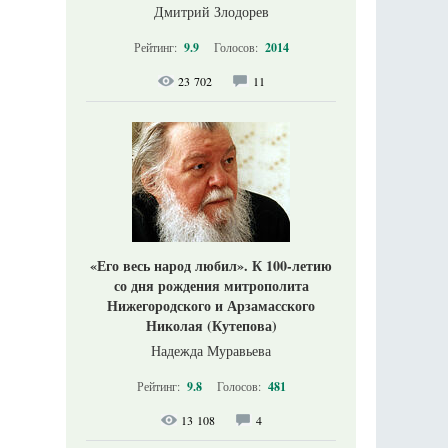
Дмитрий Злодорев
Рейтинг:
9.9
Голосов:
2014
23 702
11
«Его весь народ любил». К 100-летию
со дня рождения митрополита
Нижегородского и Арзамасского
Николая (Кутепова)
Надежда Муравьева
Рейтинг:
9.8
Голосов:
481
13 108
4