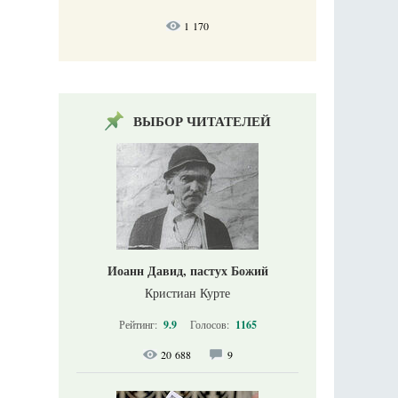
1 170
ВЫБОР ЧИТАТЕЛЕЙ
Иоанн Давид, пастух Божий
Кристиан Курте
Рейтинг:
9.9
Голосов:
1165
20 688
9