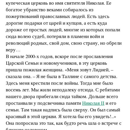
купеческая церковь во имя святителя Николая. Ее
богатое убранство веками собиралось из
пожертвований православных людей. Есть здесь
дорогие подарки от царей и купцов, а есть куда
дороже от простых людей, многие из которых попали
сюда волею судеб, потеряли в пламени войн и
революций родных, свой дом, свою страну, но обрели
веру…
В начале 2000-х годов, вскоре после прославления
Царской Семьи и новомучеников, в эту церковь
пришла пожилая женщина. «Меня зовут Лидией, –
сказала она. – Я не была в Таллине с самого детства.
Здесь меня крестили после войны. Тогда мне было
восемь лет. Мы жили неподалеку отсюда. С ребятами
нашего двора прибегали сюда тайком. Дольше всего
простаивали у подсвечника памяти
Николая II
и его
семьи. Там такая надпись была сверху. Он был самый
красивый в этой церкви. Я хотела бы его увидеть!..»
Она попросила это так, как будто речь шла о встрече с
близким человеком.