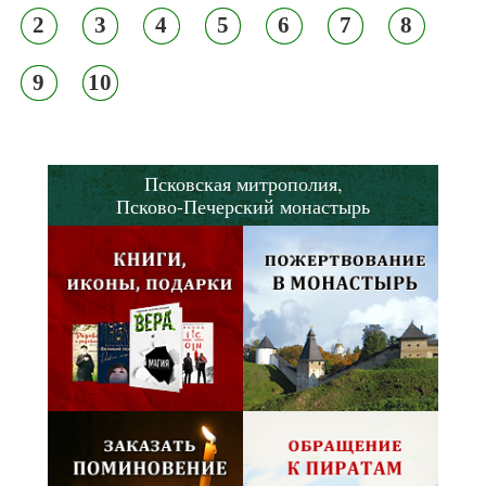
2
3
4
5
6
7
8
9
10
Псковская митрополия,
Псково-Печерский монастырь