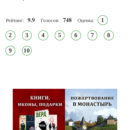
9.9
748
1
Рейтинг:
Голосов:
Оценка:
2
3
4
5
6
7
8
9
10
Псковская митрополия,
Псково-Печерский монастырь