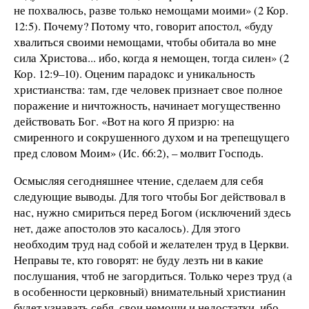
не похвалюсь, разве только немощами моими» (2 Кор.
12:5). Почему? Потому что, говорит апостол, «буду
хвалиться своими немощами, чтобы обитала во мне
сила Христова... ибо, когда я немощен, тогда силен» (2
Кор. 12:9–10). Оценим парадокс и уникальность
христианства: там, где человек признает свое полное
поражение и ничтожность, начинает могущественно
действовать Бог. «Вот на кого Я призрю: на
смиренного и сокрушенного духом и на трепещущего
пред словом Моим» (Ис. 66:2), – молвит Господь.
Осмысляя сегодняшнее чтение, сделаем для себя
следующие выводы. Для того чтобы Бог действовал в
нас, нужно смириться перед Богом (исключений здесь
нет, даже апостолов это касалось). Для этого
необходим труд над собой и желателен труд в Церкви.
Неправы те, кто говорят: не буду лезть ни в какие
послушания, чтоб не загордиться. Только через труд (а
в особенности церковный) внимательный христианин
будет узнавать себя, свои немощи и недостатки, ибо