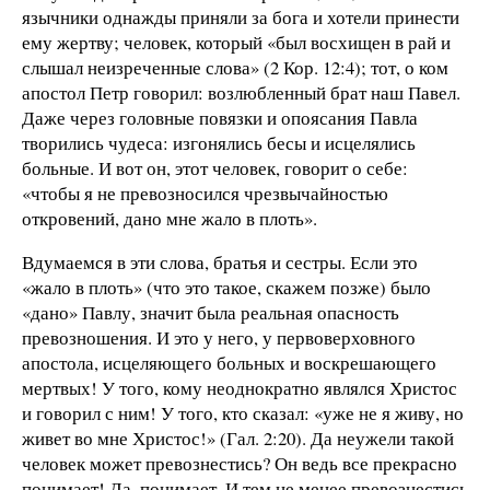
язычники однажды приняли за бога и хотели принести
ему жертву; человек, который «был восхищен в рай и
слышал неизреченные слова» (2 Кор. 12:4); тот, о ком
апостол Петр говорил: возлюбленный брат наш Павел.
Даже через головные повязки и опоясания Павла
творились чудеса: изгонялись бесы и исцелялись
больные. И вот он, этот человек, говорит о себе:
«чтобы я не превозносился чрезвычайностью
откровений, дано мне жало в плоть».
Вдумаемся в эти слова, братья и сестры. Если это
«жало в плоть» (что это такое, скажем позже) было
«дано» Павлу, значит была реальная опасность
превозношения. И это у него, у первоверховного
апостола, исцеляющего больных и воскрешающего
мертвых! У того, кому неоднократно являлся Христос
и говорил с ним! У того, кто сказал: «уже не я живу, но
живет во мне Христос!» (Гал. 2:20). Да неужели такой
человек может превознестись? Он ведь все прекрасно
понимает! Да, понимает. И тем не менее превознестись