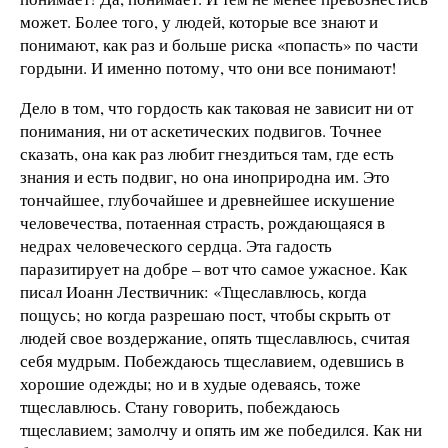
может. Более того, у людей, которые все знают и
понимают, как раз и больше риска «попасть» по части
гордыни. И именно потому, что они все понимают!
Дело в том, что гордость как таковая не зависит ни от
понимания, ни от аскетических подвигов. Точнее
сказать, она как раз любит гнездиться там, где есть
знания и есть подвиг, но она иноприродна им. Это
тончайшее, глубочайшее и древнейшее искушение
человечества, потаенная страсть, рождающаяся в
недрах человеческого сердца. Эта гадость
паразитирует на добре – вот что самое ужасное. Как
писал Иоанн Лествичник: «Тщеславлюсь, когда
пощусь; но когда разрешаю пост, чтобы скрыть от
людей свое воздержание, опять тщеславлюсь, считая
себя мудрым. Побеждаюсь тщеславием, одевшись в
хорошие одежды; но и в худые одеваясь, тоже
тщеславлюсь. Стану говорить, побеждаюсь
тщеславием; замолчу и опять им же победился. Как ни