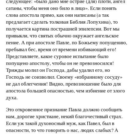
следующее: «было дано мне острие (для) плоти, ангел
сатаны, чтобы меня оно било в лицо». Если понять
слова апостола прямо, как они написаны (а так
предлагает сделать толковая Библия Лопухина), то
получается картина пострашней эпилепсии. Вот мы
привыкли, что святых обычно окружает ангельское
пение. А при апостоле Павле, по Божьему попущению,
пребывал бес, время от времени избивающий его!
Представляете, какое суровое испытание было
попущено апостолу, чтобы он не превозносился!
Трижды молил он Господа, дабы удалил его, но
Господь не соизволил. Своему «избранному сосуду»
не дал облегчения! Видно, превозношение было для
апостола большей опасностью, чем избиение от злого
духа.
Это откровенное признание Павла должно сообщить
нам, дорогие христиане, некий благочестивый страх.
Если уж такой духоносный муж, как Павел, был в
опасности, то что говорить о нас, людях слабых? А