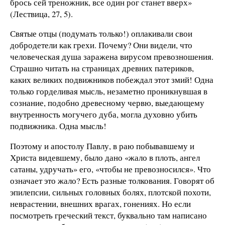
брось сей треножник, все один рог станет вверх»
(Лествица, 27, 5).
Святые отцы (подумать только!) оплакивали свои
добродетели как грехи. Почему? Они видели, что
человеческая душа заражена вирусом превозношения.
Страшно читать на страницах древних патериков,
каких великих подвижников побеждал этот змий! Одна
только горделивая мысль, незаметно проникнувшая в
сознание, подобно древесному червю, выедающему
внутренность могучего дуба, могла духовно убить
подвижника. Одна мысль!
Поэтому и апостолу Павлу, в раю побывавшему и
Христа видевшему, было дано «жало в плоть, ангел
сатаны, удручать» его, «чтобы не превозносился». Что
означает это жало? Есть разные толкования. Говорят об
эпилепсии, сильных головных болях, плотской похоти,
неврастении, внешних врагах, гонениях. Но если
посмотреть греческий текст, буквально там написано