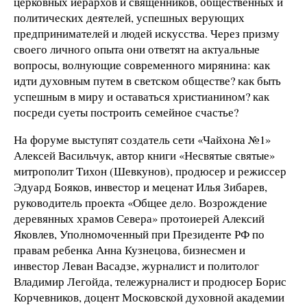
церковных иерархов и священников, общественных и
политических деятелей, успешных верующих
предпринимателей и людей искусства. Через призму
своего личного опыта они ответят на актуальные
вопросы, волнующие современного мирянина: как
идти духовным путем в светском обществе? как быть
успешным в миру и оставаться христианином? как
посреди суеты построить семейное счастье?
На форуме выступят создатель сети «Чайхона №1»
Алексей Васильчук, автор книги «Несвятые святые»
митрополит Тихон (Шевкунов), продюсер и режиссер
Эдуард Бояков, инвестор и меценат Илья Зибарев,
руководитель проекта «Общее дело. Возрождение
деревянных храмов Севера» протоиерей Алексий
Яковлев, Уполномоченный при Президенте РФ по
правам ребенка Анна Кузнецова, бизнесмен и
инвестор Леван Васадзе, журналист и политолог
Владимир Легойда, тележурналист и продюсер Борис
Корчевников, доцент Московской духовной академии