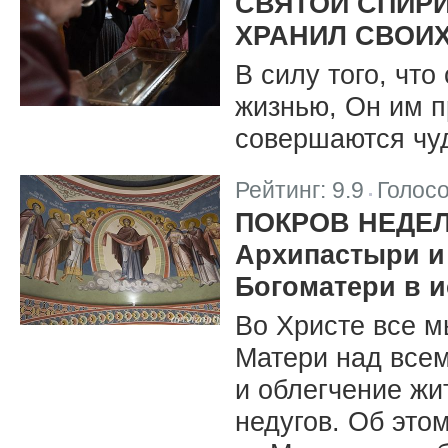
СВЯТОЙ СПИРИ
ХРАНИЛ СВОИ
В силу того, что
жизнью, Он им пр
совершаются чу
Рейтинг:
9.9
Голос
|
ПОКРОВ НЕДЕЛ
Архипастыри и
Богоматери в и
Во Христе все м
Матери над всем
и облегчение жит
недугов. Об это