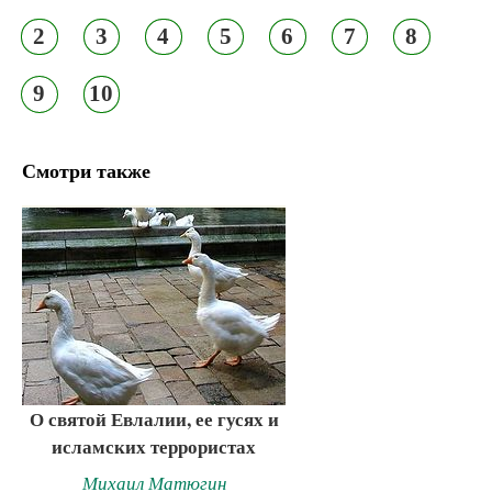
2
3
4
5
6
7
8
9
10
Смотри также
О святой Евлалии, ее гусях и
исламских террористах
Михаил Матюгин