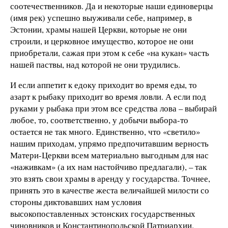
соотечественников. Да и некоторые наши единоверцы
(имя рек) успешно выуживали себе, например, в
Эстонии, храмы нашей Церкви, которые не они
строили, и церковное имущество, которое не они
приобретали, сажая при этом к себе «на кукан» часть
нашей паствы, над которой не они трудились.
И если аппетит к едоку приходит во время еды, то
азарт к рыбаку приходит во время ловли. А если под
руками у рыбака при этом все средства лова – выбирай
любое, то, соответственно, у добычи выбора-то
остается не так много. Единственно, что «светило»
нашим приходам, упрямо предпочитавшим верность
Матери-Церкви всем материально выгодным для нас
«наживкам» (а их нам настойчиво предлагали), – так
это взять свои храмы в аренду у государства. Точнее,
принять это в качестве жеста величайшей милости со
стороны диктовавших нам условия
высокопоставленных эстонских государственных
чиновников и Константинопольской Патриархии.