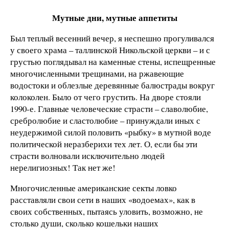
Мутные дни, мутные аппетиты
Был теплый весенний вечер, я неспешно прогуливался
у своего храма – таллинской Никольской церкви – и с
грустью поглядывал на каменные стены, испещренные
многочисленными трещинами, на ржавеющие
водостоки и облезлые деревянные балюстрады вокруг
колоколен. Было от чего грустить. На дворе стояли
1990-е. Главные человеческие страсти – славолюбие,
сребролюбие и сластолюбие – принуждали иных с
неудержимой силой половить «рыбку» в мутной воде
политической неразберихи тех лет. О, если бы эти
страсти волновали исключительно людей
нерелигиозных! Так нет же!
Многочисленные американские секты ловко
расставляли свои сети в наших «водоемах», как в
своих собственных, пытаясь уловить, возможно, не
столько души, сколько кошельки наших