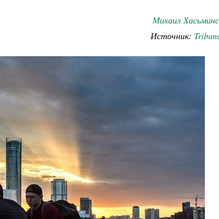
Михаил Хасьминс
Источник:
Tribun
Великомученик Георгий Победоносец. Научись у
святого
Роман Котов