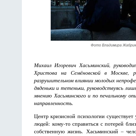
а де Грааф
Как найти своё место в жизни
Кирилл Мурышев
Фото Владимира Жабрик
Михаил Игоревич Хасьминский, руководи
Христова на Семёновской в Москве, 
разрушительном влиянии молодых непроф
дяденьки и тетеньки, руководствуясь лиш
мнению Хасьминского и по печальному оп
направленность.
Центр кризисной психологии существует у
людей: кому-то справиться с потерей близ
собственную жизнь. Хасьминский – чел