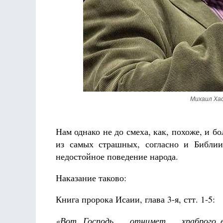
Михаил Хас
Нам однако не до смеха, как, похоже, и б
из самых страшных, согласно и Библии
недостойное поведение народа.
Наказание таково:
Книга пророка Исаии, глава 3-я, стт. 1-5:
«Вот, Господь … отнимет … храброго во