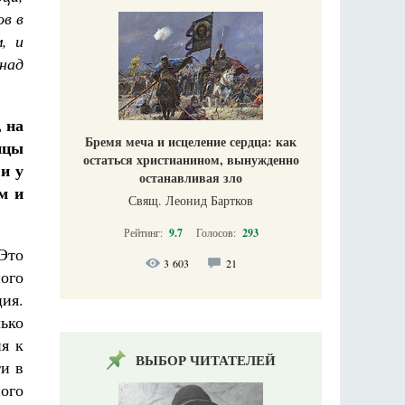
ов в
, и
над
 на
Бремя меча и исцеление сердца: как
нцы
остаться христианином, вынужденно
и у
останавливая зло
м и
Свящ. Леонид Бартков
Рейтинг:
9.7
Голосов:
293
Это
3 603
21
ого
ия.
лько
я к
ВЫБОР ЧИТАТЕЛЕЙ
ти в
ого