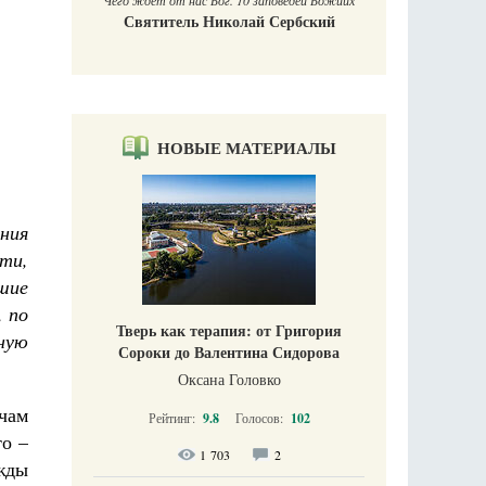
 заповедей Божиих
ай Сербский
НОВЫЕ МАТЕРИАЛЫ
ния
ти,
шие
, по
Тверь как терапия: от Григория
вную
Сороки до Валентина Сидорова
Оксана Головко
ячам
Рейтинг:
9.8
Голосов:
102
то –
1 703
2
жды