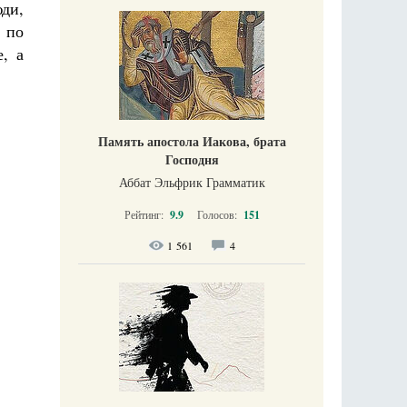
юди,
ь по
, а
Память апостола Иакова, брата
Господня
Аббат Эльфрик Грамматик
Рейтинг:
9.9
Голосов:
151
1 561
4