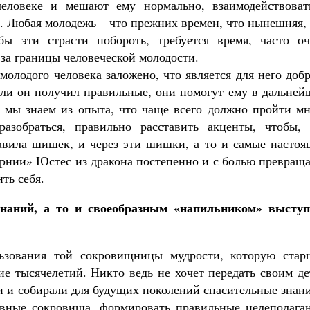
еловеке и мешают ему нормально, взаимодействоват
. Любая молодежь – что прежних времен, что нынешняя,
бы эти страсти побороть, требуется время, часто оч
за границы человеческой молодости.
олодого человека заложено, что является для него доб
Если он получил правильные, они помогут ему в дальне
о мы знаем из опыта, что чаще всего должно пройти мн
азобраться, правильно расставить акценты, чтобы, 
тавила шишек, и через эти шишки, а то и самые настоя
арнии» Юстес из дракона постепенно и с болью превращ
ть себя.
наний, а то и своеобразным «напильником» выступ
зования той сокровищницы мудрости, которую стар
ие тысячелетий. Никто ведь не хочет передать своим д
и и собирали для будущих поколений спасительные знан
овные сокровища, формировать правильные целеполаган