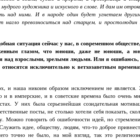
мудрого художника и искусного в слове. И дам им отрок
ть над ними. И в народе один будет угнетаем другим
нагло превозноситься над старцем, и простолюдин 
бная ситуация сейчас у нас, в современном обществе,
женным глазом, что юноши, даже не юноши, а ю
ся над взрослыми, зрелыми людьми. Или я ошибаюсь, 
и относятся исключительно к ветхозаветным времена
х, и наша никоим образом исключением не является. 
о и в имперские, и в советские времена было очень мн
стах. У них была серьезнейшая созидательная мотивац
тственные посты, не столько хотели себя показать, ско
ду. Можно говорить об ошибочности идей, но стремлени
Служить идее, обществу, людям, что-то доброе привнес
его точно не было, на мой взгляд, так это религиозн