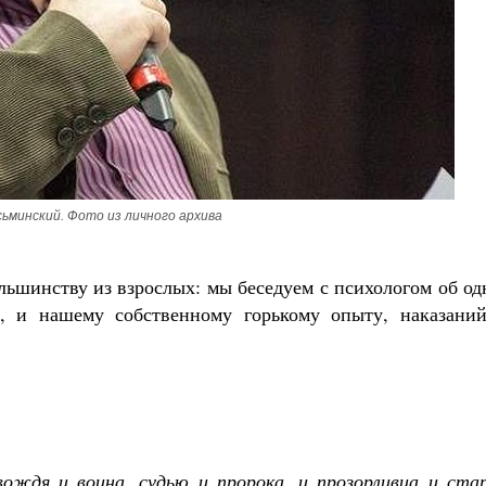
ьминский. Фото из личного архива
ольшинству из взрослых: мы беседуем с психологом об о
, и нашему собственному горькому опыту, наказаний
ждя и воина, судью и пророка, и прозорливца и стар