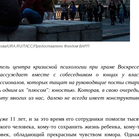
Чего ждет от нас Бог. 10
Святитель Никол
ова/URA.RU/ТАСС/Предоставлено Фондом ВАРП
тель центра кризисной психологии при храме Воскресе
рассуждает вместе с собеседником о юнцах у влас
ессионалов, которых тащат на руководящие посты стар
ь одним их "плюсом": юностью. Которая, в свою очередь
ыту многих из нас, далеко не всегда имеет конструкти
же 11 лет, и за это время его сотрудники помогли тыс
кого человека, кому-то сохранить жизнь ребенка, кому-
овек, обладающий прекрасным чувством юмора. Одна