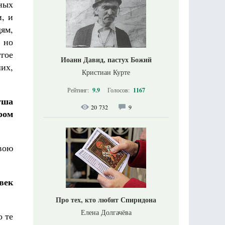
ных
, и
ям,
 но
гое
Иоанн Давид, пастух Божий
их,
Кристиан Курте
Рейтинг:
9.9
Голосов:
1167
уша
20 732
9
ром
свою
век
Про тех, кто любит Спиридона
Елена Долгачёва
о те