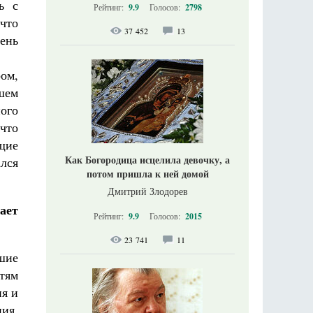
ь с
Рейтинг:
9.9
Голосов:
2798
 что
37 452
13
ень
ром,
йшем
ого
что
щие
Как Богородица исцелила девочку, а
ался
потом пришла к ней домой
Дмитрий Злодорев
ает
Рейтинг:
9.9
Голосов:
2015
23 741
11
шие
етям
ия и
ия.