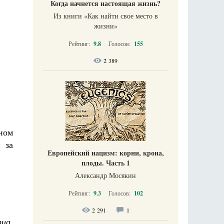
Когда начнется настоящая жизнь?
Из книги «Как найти свое место в
жизни​»
Рейтинг:
9.8
Голосов:
155
2 389
дном
 за
Европейский нацизм: корни, крона,
плоды. Часть 1
Александр Мосякин
Рейтинг:
9.3
Голосов:
102
2 291
1
ца,