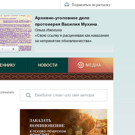
Подписаться на рассылку
Архивно-уголовное дело
протоиерея Василия Мухина
Ольга Ижогина
«Свою ссылку я расцениваю как наказание
за непринятие обновленчества».
ЕННИКУ
НОВОСТИ
МЕДИА
спечатать