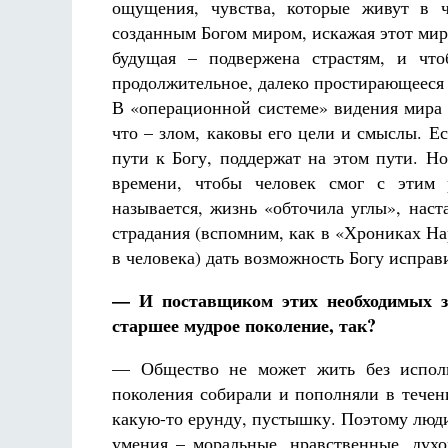
ощущения, чувства, которые живут в ч
созданным Богом миром, искажая этот мир
будущая – подвержена страстям, и что
продолжительное, далеко простирающееся 
В «операционной системе» видения мира м
что – злом, каковы его цели и смыслы. 
пути к Богу, поддержат на этом пути. Н
времени, чтобы человек смог с этим р
называется, жизнь «обточила углы», нас
страдания (вспомним, как в «Хрониках Н
в человека) дать возможность Богу исправи
— И поставщиком этих необходимых з
старшее мудрое поколение, так?
— Общество не может жить без исполь
поколения собирали и пополняли в течен
какую-то ерунду, пустышку. Поэтому люд
умения – моральные, нравственные, дух