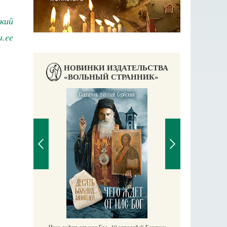
кий
a.ee
НОВИНКИ ИЗДАТЕЛЬСТВА
«ВОЛЬНЫЙ СТРАННИК»
Православный мальчик
Екатерина Баканова
П