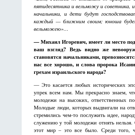
пятидесятника и вельможу и советника, и 
начальники, и дети будут господствова
каждый — ближним своим; юноша будет 
вельможею»…
— Михаил Игоревич, имеет ли место подо
ваш взгляд? Ведь видно же невоору
становятся начальниками, превозносят
нас все хорошо, и слова пророка Исаи
грехам израильского народа?
— Это касается любых исторических эпо
упрек всем нам. Мы прекрасно знаем, чт
молодежи на высоких, ответственных по
Молодые люди, которых выдвигали на отве
стремились чем-то послужить идее, наро
служению у той молодежи отнять нельзя. 
этот мир – это все было. Среди того, ч