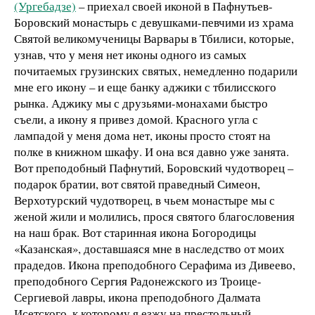
(Ургебадзе)
– приехал своей иконой в Пафнутьев-
Боровский монастырь с девушками-певчими из храма
Святой великомученицы Варвары в Тбилиси, которые,
узнав, что у меня нет иконы одного из самых
почитаемых грузинских святых, немедленно подарили
мне его икону – и еще банку аджики с тбилисского
рынка. Аджику мы с друзьями-монахами быстро
съели, а икону я привез домой. Красного угла с
лампадой у меня дома нет, иконы просто стоят на
полке в книжном шкафу. И она вся давно уже занята.
Вот преподобный Пафнутий, Боровский чудотворец –
подарок братии, вот святой праведный Симеон,
Верхотурский чудотворец, в чьем монастыре мы с
женой жили и молились, прося святого благословения
на наш брак. Вот старинная икона Богородицы
«Казанская», доставшаяся мне в наследство от моих
прадедов. Икона преподобного Серафима из Дивеево,
преподобного Сергия Радонежского из Троице-
Сергиевой лавры, икона преподобного Далмата
Исетского, к которому я езжу на престольный