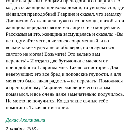
горит над ракой с мощами преподобного Гавриила. А
когда эта женщина приехала домой, то увидела сон, где
ей явился преподобный Гавриил и сказал, что земляку
Дионисию Ахалашвили нужна его помощь, и чтобы эта
женщина передала святое маслице от его мощей мне.
Рассказывая это, женщина засмущалась и сказала: «Вы
не подумайте чего, я человек современный, и во
всякие такие чудеса не особо верю, но ослушаться
святого не могла! Возьмите! Это велено вам
передать!» И отдала две бутылочки с маслом от
преподобного Гавриила мне. Такая вот история. Для
неверующих это все бред и поповские глупости, а для
меня это была такая радость – не передать! Помолился
я преподобному Гавриилу, маслицем его святым
помазался, и все очень даже замечательно получилось.
Не могло не получится. Когда такие святые тебе
помогают. Такая вот история.
Денис Ахалашвили
2 ноября 2018 г.