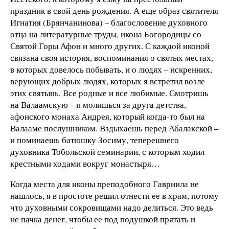
праздник в свой день рождения. А еще образ святителя
Игнатия (Брянчанинова) – благословение духовного
отца на литературные труды, икона Богородицы со
Святой Горы Афон и много других. С каждой иконой
связана своя история, воспоминания о святых местах,
в которых довелось побывать, и о людях – искренних,
верующих добрых людях, которых я встретил возле
этих святынь. Все родные и все любимые. Смотришь
на Валаамскую – и молишься за друга детства,
афонского монаха Андрея, который когда-то был на
Валааме послушником. Вздыхаешь перед Абалакской –
и поминаешь батюшку Зосиму, теперешнего
духовника Тобольской семинарии, с которым ходил
крестными ходами вокруг монастыря…
Когда места для иконы преподобного Гавриила не
нашлось, я в простоте решил отнести ее в храм, потому
что духовными сокровищами надо делиться. Это ведь
не пачка денег, чтобы ее под подушкой прятать и