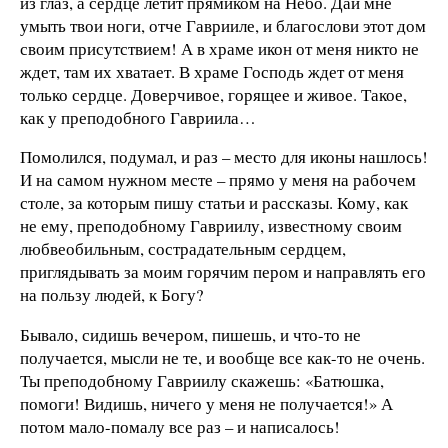
из глаз, а сердце летит прямиком на Небо. Дай мне
умыть твои ноги, отче Гаврииле, и благослови этот дом
своим присутствием! А в храме икон от меня никто не
ждет, там их хватает. В храме Господь ждет от меня
только сердце. Доверчивое, горящее и живое. Такое,
как у преподобного Гавриила…
Помолился, подумал, и раз – место для иконы нашлось!
И на самом нужном месте – прямо у меня на рабочем
столе, за которым пишу статьи и рассказы. Кому, как
не ему, преподобному Гавриилу, известному своим
любвеобильным, сострадательным сердцем,
приглядывать за моим горячим пером и направлять его
на пользу людей, к Богу?
Бывало, сидишь вечером, пишешь, и что-то не
получается, мысли не те, и вообще все как-то не очень.
Ты преподобному Гавриилу скажешь: «Батюшка,
помоги! Видишь, ничего у меня не получается!» А
потом мало-помалу все раз – и написалось!