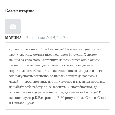
Комментарии
12 февраля 2019, 23:25
МАРИНА
Дорогой Батюшка! Отче Гаврииле! От всего сердца прошу
Твоих светлых молитв пред Господем Иисусом Христом
нашим за чадо мою Екатерину: да помирится она с отцом
своим р.Б.Валерием, да оставит она отяготяющее её и
опустошающее её занятие -спасение животных, да осознает
она пагубность веганства во имя животных,да возлюбит
людей и перестанет видеть в ннх дурное и научится прощать,
да найдёт себе работу по её талантам и способностям, да
оставит она всё дурное и нечистое, да спасёт её Господь! И
нас помилует: р.Б.Валерия и р.Б.Марину во имя Отца и Сына
и Святаго Духа!