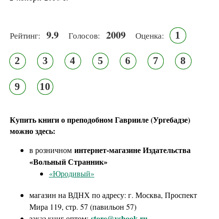
9.9
2009
1
Рейтинг:
Голосов:
Оценка:
2
3
4
5
6
7
8
9
10
Купить книги о преподобном Гаврииле (Ургебадзе)
можно здесь:
интернет-магазине Издательства
в розничном
«Вольный Странник»
«Юродивый»
магазин на ВДНХ по адресу: г. Москва, Проспект
Мира 119, стр. 57 (павильон 57)
store@vsbook.ru
заказ книг оптом: