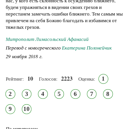
нас, у кого есть склонность к осуждению ближнего,
будем упражняться в видении своих грехов и
перестанем замечать ошибки ближнего. Тем самым мы
привлечем на себя Божию благодать и избавимся от
тяжелых грехов.
Митрополит Лимасольский Афанасий
Перевод с новогреческого
Екатерина Полонейчик
29 ноября 2018 г.
10
2223
1
Рейтинг:
Голосов:
Оценка:
2
3
4
5
6
7
8
9
10
По материалам