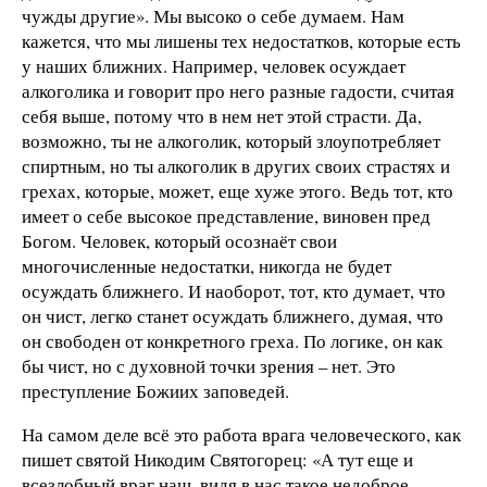
чужды другие». Мы высоко о себе думаем. Нам
кажется, что мы лишены тех недостатков, которые есть
у наших ближних. Например, человек осуждает
алкоголика и говорит про него разные гадости, считая
себя выше, потому что в нем нет этой страсти. Да,
возможно, ты не алкоголик, который злоупотребляет
спиртным, но ты алкоголик в других своих страстях и
грехах, которые, может, еще хуже этого. Ведь тот, кто
имеет о себе высокое представление, виновен пред
Богом. Человек, который осознаёт свои
многочисленные недостатки, никогда не будет
осуждать ближнего. И наоборот, тот, кто думает, что
он чист, легко станет осуждать ближнего, думая, что
он свободен от конкретного греха. По логике, он как
бы чист, но с духовной точки зрения – нет. Это
преступление Божиих заповедей.
На самом деле всё это работа врага человеческого, как
пишет святой Никодим Святогорец: «А тут еще и
всезлобный враг наш, видя в нас такое недоброе