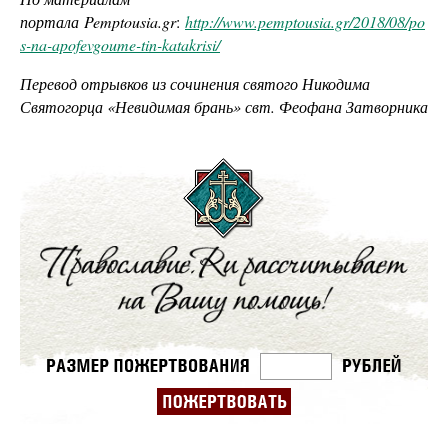
портала
Pemptousia
.
gr
:
http://www.pemptousia.gr/2018/08/po
s-na-apofevgoume-tin-katakrisi/
Перевод отрывков из сочинения святого Никодима
Святогорца «Невидимая брань» свт. Феофана Затворника