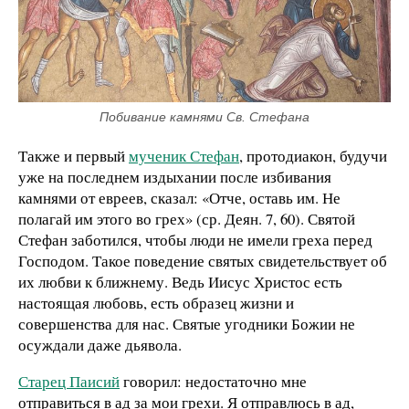
Побивание камнями Св. Стефана
Также и первый
мученик Стефан
, протодиакон, будучи
уже на последнем издыхании после избивания
камнями от евреев, сказал: «Отче, оставь им. Не
полагай им этого во грех» (ср. Деян. 7, 60). Святой
Стефан заботился, чтобы люди не имели греха перед
Господом. Такое поведение святых свидетельствует об
их любви к ближнему. Ведь Иисус Христос есть
настоящая любовь, есть образец жизни и
совершенства для нас. Святые угодники Божии не
осуждали даже дьявола.
Старец Паисий
говорил: недостаточно мне
отправиться в ад за мои грехи. Я отправлюсь в ад,