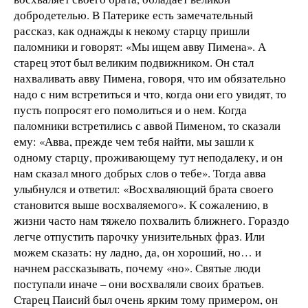
добродетелью. В Патерике есть замечательный
рассказ, как однажды к некому старцу пришли
паломники и говорят: «Мы ищем авву Пимена». А
старец этот был великим подвижником. Он стал
нахваливать авву Пимена, говоря, что им обязательно
надо с ним встретиться и что, когда они его увидят, то
пусть попросят его помолиться и о нем. Когда
паломники встретились с аввой Пименом, то сказали
ему: «Авва, прежде чем тебя найти, мы зашли к
одному старцу, проживающему тут неподалеку, и он
нам сказал много добрых слов о тебе». Тогда авва
улыбнулся и ответил: «Восхваляющий брата своего
становится выше восхваляемого». К сожалению, в
жизни часто нам тяжело похвалить ближнего. Гораздо
легче отпустить парочку унизительных фраз. Или
можем сказать: ну ладно, да, он хороший, но… и
начнем рассказывать, почему «но». Святые люди
поступали иначе – они восхваляли своих братьев.
Старец Паисий был очень ярким тому примером, он