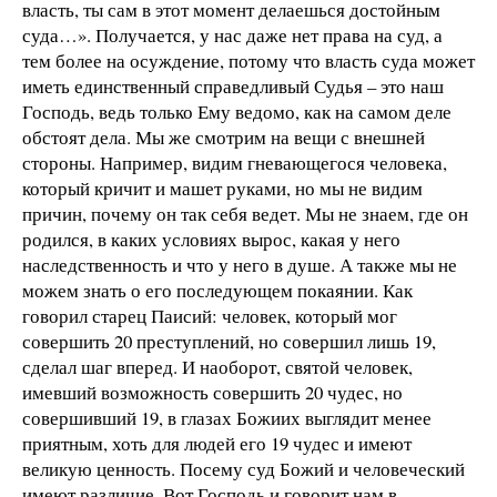
власть, ты сам в этот момент делаешься достойным
суда…». Получается, у нас даже нет права на суд, а
тем более на осуждение, потому что власть суда может
иметь единственный справедливый Судья – это наш
Господь, ведь только Ему ведомо, как на самом деле
обстоят дела. Мы же смотрим на вещи с внешней
стороны. Например, видим гневающегося человека,
который кричит и машет руками, но мы не видим
причин, почему он так себя ведет. Мы не знаем, где он
родился, в каких условиях вырос, какая у него
наследственность и что у него в душе. А также мы не
можем знать о его последующем покаянии. Как
говорил старец Паисий: человек, который мог
совершить 20 преступлений, но совершил лишь 19,
сделал шаг вперед. И наоборот, святой человек,
имевший возможность совершить 20 чудес, но
совершивший 19, в глазах Божиих выглядит менее
приятным, хоть для людей его 19 чудес и имеют
великую ценность. Посему суд Божий и человеческий
имеют различие. Вот Господь и говорит нам в