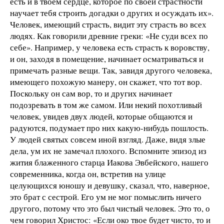
есть и в твоем сердце, которое по своей страстности
научает тебя строить догадки о других и осуждать их».
Человек, имеющий страсть, видит эту страсть во всех
людях. Как говорили древние греки: «Не суди всех по
себе». Например, у человека есть страсть к воровству,
и он, заходя в помещение, начинает осматриваться и
примечать разные вещи. Так, завидя другого человека,
имеющего похожую манеру, он скажет, что тот вор.
Поскольку он сам вор, то и других начинает
подозревать в том же самом. Или некий похотливый
человек, увидев двух людей, которые общаются и
радуются, подумает про них какую-нибудь пошлость.
У людей святых совсем иной взгляд. Даже, видя злые
дела, ум их не замечал плохого. Вспомните эпизод из
жития блаженного старца Иакова Эвбейского, нашего
современника, когда он, встретив на улице
целующихся юношу и девушку, сказал, что, наверное,
это брат с сестрой. Его ум не мог помыслить ничего
другого, потому что это был чистый человек. Это то, о
чем говорил Христос: «Если око твое будет чисто, то и