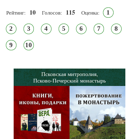
10
115
1
Рейтинг:
Голосов:
Оценка:
2
3
4
5
6
7
8
9
10
Псковская митрополия,
Псково-Печерский монастырь