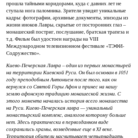
прошла тайными коридорами, куда с давних лет не
ступала нога паломника. Зрители увидят уникальные
кадры: фотографии, архивные документы, эпизоды из
жизни иноков Лавры, скрытые от посторонних глаз –
монашеский постриг, послушание, братская трапеза и
т.д. Фильм был удостоен награды на VIII
Международном телевизионном фестивале «ТЭФИ-
Содружество».
Киево-Печерская Лавра – один из первых монастырей
на территории Киевской Руси. Он был основан в 1051
году преподобным Антонием после того, как он
вернулся со Святой Горы Афон и принес на нашу
землю афонскую традицию монашеской жизни. С
этого момента началась история всего монашества
на Руси. Киево-Печерская лавра — уникальный
монастырский комплекс, аналогов которому больше
нет. Здесь практически в первозданном виде
сохранились храмы, возведенные еще в XI веке.
Территория обители насчитывает четырнадцать