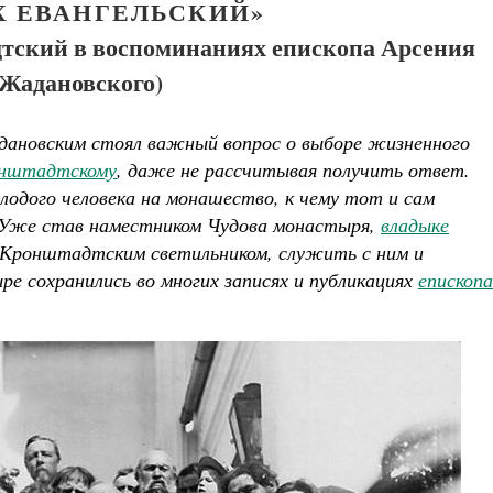
Х ЕВАНГЕЛЬСКИЙ»
ский в воспоминаниях епископа Арсения
(Жадановского)
адановским стоял важный вопрос о выборе жизненного
онштадтскому
, даже не рассчитывая получить ответ.
одого человека на монашество, к чему тот и сам
у. Уже став наместником Чудова монастыря,
владыке
 Кронштадтским светильником, служить с ним и
Великомученик Георгий Победоносец. Научись у
ре сохранились во многих записях и публикациях
епископа
святого
Роман Котов
Чего ждет от
Святите