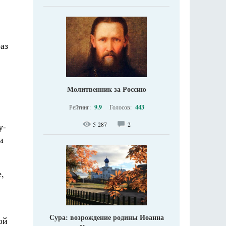
аз
Молитвенник за Россию
Рейтинг:
9.9
Голосов:
443
5 287
2
у-
и
,
Сура: возрождение родины Иоанна
ой