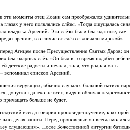
 в эти моменты отец Иоанн сам преображался удивитель
а глазах у него появлялись слёзы. «Тогда ощущалась сил
ечал владыка Арсений. Эти слёзы были благодатные, сам
вредят зрению, в отличие от слёз от «печали мирской».
перед Агнцем после Пресуществления Святых Даров: он
оих благодарных слёз. «Он был в то время подобен ребен
 ей детские радости и печали, зная, что родная мать
, – вспоминал епископ Арсений.
ащения верующих, обычно случался большой натиск наро
я, допускал далеко не всех, видя и обличая недостоинс
то причащать больше не будет.
адтский всегда говорил проповедь-поучение, к которой
ельно делая записи. Перед проповедью он всегда молился
пользу слушающим». После Божественной литургии батюш