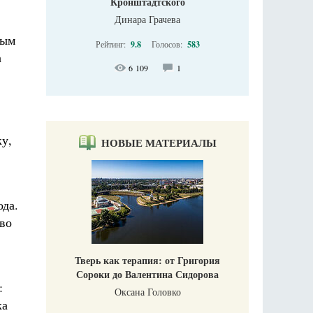
Кронштадтского
Динара Грачева
ным
Рейтинг:
9.8
Голосов:
583
а
6 109
1
ку,
НОВЫЕ МАТЕРИАЛЫ
да.
тво
Тверь как терапия: от Григория
Сороки до Валентина Сидорова
:
Оксана Головко
ка