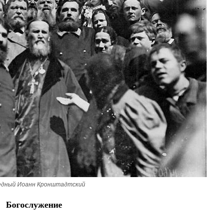
едный Иоанн Кронштадтский
Богослужение