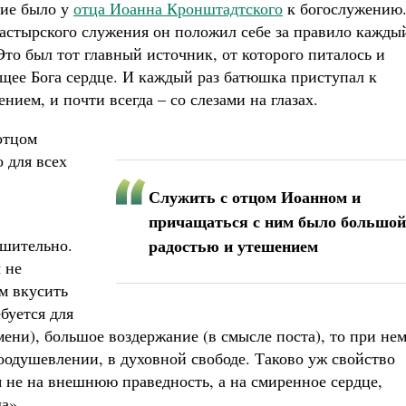
ние было у
отца Иоанна Кронштадтского
к богослужению
пастырского служения он положил себе за правило кажды
то был тот главный источник, от которого питалось и
щее Бога сердце. И каждый раз батюшка приступал к
ем, и почти всегда – со слезами на глазах.
отцом
 для всех
Служить с отцом Иоанном и
причащаться с ним было большой
шительно.
радостью и утешением
 не
им вкусить
буется для
мени), большое воздержание (в смысле поста), то при не
оодушевлении, в духовной свободе. Таково уж свойство
я не на внешнюю праведность, а на смиренное сердце,
а».