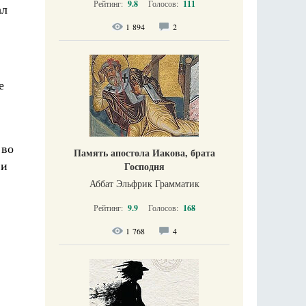
Рейтинг:
9.8
Голосов:
111
ал
1 894
2
е
 во
Память апостола Иакова, брата
 и
Господня
Аббат Эльфрик Грамматик
Рейтинг:
9.9
Голосов:
168
1 768
4