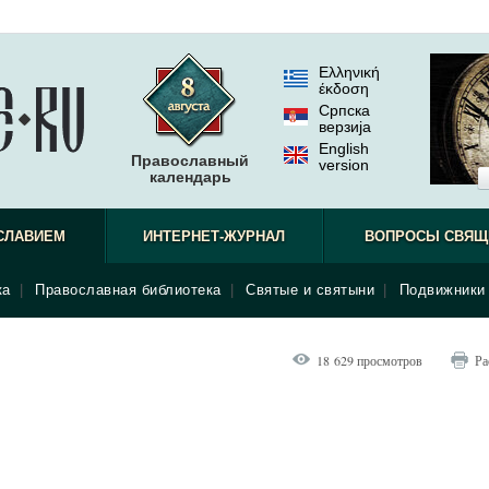
Ελληνική
έκδοση
Српска
верзиjа
English
Православный
version
календарь
СЛАВИЕМ
ИНТЕРНЕТ-ЖУРНАЛ
ВОПРОСЫ СВЯЩ
ка
|
Православная библиотека
|
Святые и святыни
|
Подвижники 
18 629 просмотров
Ра