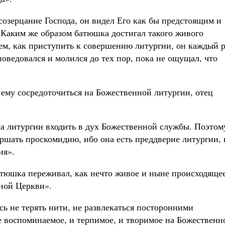
созерцание Господа, он видел Его как бы предстоящим и
 Каким же образом батюшка достигал такого живого
м, как приступить к совершению литургии, он каждый р
оведовался и молился до тех пор, пока не ощущал, что
 ему сосредоточиться на Божественной литургии, отец
ла литургии входить в дух Божественной службы. Поэтом
вершать проскомидию, ибо она есть преддверие литургии, 
ия».
тюшка переживал, как нечто живое и ныне происходящее
ной Церкви».
сь не терять нити, не развлекаться посторонними
е воспоминаемое, и терпимое, и творимое на Божественн