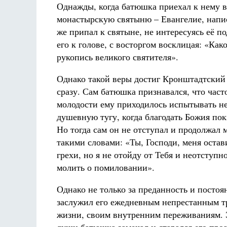
Однажды, когда батюшка приехал к нему в
монастырскую святыню – Евангелие, напи
же припал к святыне, не интересуясь её п
его к голове, с восторгом восклицая: «Ка
рукопись великого святителя».
Однако такой веры достиг Кронштадтский
сразу. Сам батюшка признавался, что част
молодости ему приходилось испытывать н
душевную тугу, когда благодать Божия пок
Но тогда сам он не отступал и продолжал 
такими словами: «Ты, Господи, меня остав
грехи, но я не отойду от Тебя и неотступн
молить о помиловании».
Однако не только за преданность и посто
заслужил его ежедневным непрестанным тр
жизни, своим внутренним переживаниям. Э