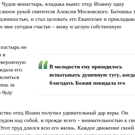
 Чудов монастырь, владыка вынес отцу Иоанну одну
санное рукой святителя Алексия Московского. Батюшка 
одлинностью, и стал целовать это Евангелие и прикладыв
кое мне сегодня счастье – вижу и целую собственную
 пастырь не
о в
евероятную
В молодости ему приходилось
идала его.
испытывать душевную тугу, когд
молиться
благодать Божия покидала его
ишь за
о буду
янство отец Иоанн получил удивительный дар веры. Он
удом над собой, и прежде всего – внимательностью к св
тот труд длился всю его жизнь. Каждое движение своей