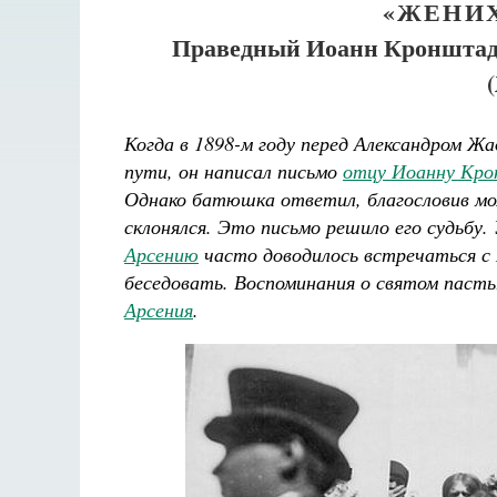
«ЖЕНИ
Праведный Иоанн Кронштадт
Когда в 1898-м году перед Александром Ж
пути, он написал письмо
отцу Иоанну Кр
Однако батюшка ответил, благословив мол
склонялся. Это письмо решило его судьб
Арсению
часто доводилось встречаться с
беседовать. Воспоминания о святом пасты
Разлуки не будет
Арсения
.
Фредерика де Грааф
Как найти своё место в жизни
Кирилл Мурышев