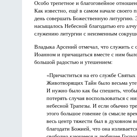
Особо трепетное и благоговейное отноше
Как известно, ещё в самом начале своего 
день совершать Божественную литургию. Э
насыщалось Небесной благодатью его алчу
служению литургии с неизменным сокрушени
Владыка Арсений отмечал, что служить с 
Иоанном и причащаться вместе с ним было
большой радостью и утешением:
«Причаститься на его службе Святых
Животворящих Тайн было весьма уте
И нужно было как бы спешить, чтобы
потерять случая воспользоваться с н
небесной Трапезы. И если обычно тре
этого большое говение (в смысле вре
весь центр тяжести был в духовном в
благодати Божией, что она изливаетс
свободно кающееся и любящее Господ