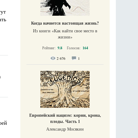
тут
ать
Когда начнется настоящая жизнь?
Из книги «Как найти свое место в
жизни​»
Рейтинг:
9.8
Голосов:
164
2 676
1
а
Европейский нацизм: корни, крона,
плоды. Часть 1
оей
Александр Мосякин