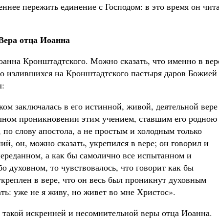
ннее пережить единение с Господом: в это время он чит
Вера отца Иоанна
анна Кронштадтского. Можно сказать, что именно в вер
но излившихся на Кронштадтского пастыря даров Божией
л:
ом заключалась в его истинной, живой, деятельной вере
олном проникновении этим учением, ставшим его родною
по слову апостола, а не простым и холодным только
й, он, можно сказать, укрепился в вере; он говорил и
переданном, а как бы самолично все испытанном и
бо духовном, то чувствовалось, что говорит как бы
креплен в вере, что он весь был проникнут духовным
ть: уже не я живу, но живет во мне Христос».
 такой искренней и несомнительной веры отца Иоанна.