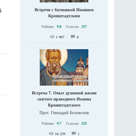
.
Встречи с батюшкой Иоанном
й
Кронштадтским
Рейтинг:
9.8
Голосов:
317
1 967
6
Встреча 7. Опыт духовной жизни
святого праведного Иоанна
Кронштадтского
м
Прот. Геннадий Беловолов
Рейтинг:
9.7
Голосов:
325
16 239
1