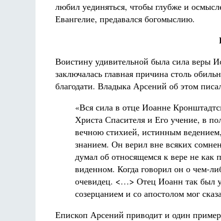
любил уединяться, чтобы глубже и осмысле
Евангелие, предавался богомыслию.
Воистину удивительной была сила веры Ио
заключалась главная причина столь обиль
благодати. Владыка Арсений об этом писа
«Вся сила в отце Иоанне Кронштадтск
Христа Спасителя и Его учение, в п
вечною стихией, истинным ведением, 
знанием. Он верил вне всяких сомнени
думал об относящемся к вере не как 
виденном. Когда говорил он о чем-ли
очевидец. <…> Отец Иоанн так был у
созерцанием и со апостолом мог сказа
Епископ Арсений приводит и один пример