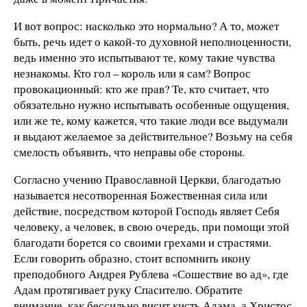
И вот вопрос: насколько это нормально? А то, может
быть, речь идет о какой-то духовной неполноценности,
ведь именно это испытывают те, кому такие чувства
незнакомы. Кто гол – король или я сам? Вопрос
провокационный: кто же прав? Те, кто считает, что
обязательно нужно испытывать особенные ощущения,
или же те, кому кажется, что такие люди все выдумали
и выдают желаемое за действительное? Возьму на себя
смелость объявить, что неправы обе стороны.
Согласно учению Православной Церкви, благодатью
называется несотворенная Божественная сила или
действие, посредством которой Господь являет Себя
человеку, а человек, в свою очередь, при помощи этой
благодати борется со своими грехами и страстями.
Если говорить образно, стоит вспомнить икону
преподобного Андрея Рублева «Сошествие во ад», где
Адам протягивает руку Спасителю. Обратите
внимание, как бессильно висит кисть Адама, а Христос