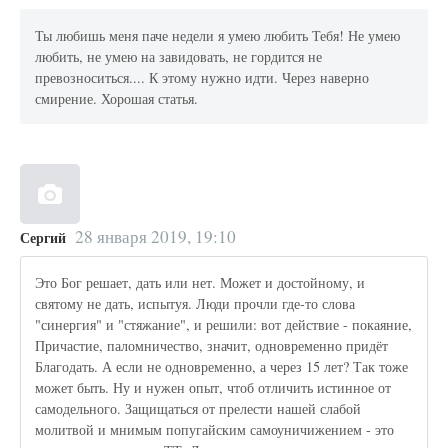
Ты любишь меня паче недели я умею любить Тебя! Не умею
любить, не умею на завидовать, не гордится не
превозноситься.... К этому нужно идти. Через наверно
смирение. Хорошая статья.
28 января 2019, 19:10
Сергий
Это Бог решает, дать или нет. Может и достойному, и
святому не дать, испытуя. Люди прочли где-то слова
"синергия" и "стяжание", и решили: вот действие - покаяние,
Причастие, паломничество, значит, одновременно придёт
Благодать. А если не одновременно, а через 15 лет? Так тоже
может быть. Ну и нужен опыт, чтоб отличить истинное от
самодельного. Защищаться от прелести нашей слабой
молитвой и мнимым попугайским самоуничижением - это