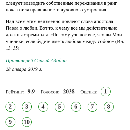
следует возводить собственные переживания в ранг
показателя правильности духовного устроения.
Над всем этим неизменно довлеют слова апостола
Павла о любви. Вот то, к чему все мы действительно
должны стремиться. «По тому узнают все, что вы Мои
ученики, если будете иметь любовь между собою» (Ин.
13: 35).
Протоиерей Сергий Адодин
28 января 2019 г.
9.9
2038
1
Рейтинг:
Голосов:
Оценка:
2
3
4
5
6
7
8
9
10