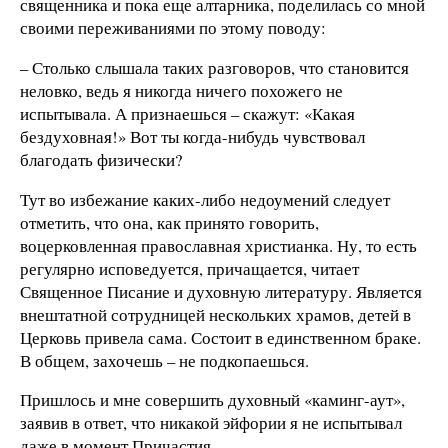
священника и пока еще алтарника, поделилась со мной
своими переживаниями по этому поводу:
– Столько слышала таких разговоров, что становится
неловко, ведь я никогда ничего похожего не
испытывала. А признаешься – скажут: «Какая
бездуховная!» Вот ты когда-нибудь чувствовал
благодать физически?
Тут во избежание каких-либо недоумений следует
отметить, что она, как принято говорить,
воцерковленная православная христианка. Ну, то есть
регулярно исповедуется, причащается, читает
Священное Писание и духовную литературу. Является
внештатной сотрудницей нескольких храмов, детей в
Церковь привела сама. Состоит в единственном браке.
В общем, захочешь – не подкопаешься.
Пришлось и мне совершить духовный «каминг-аут»,
заявив в ответ, что никакой эйфории я не испытывал
даже в момент Причастия.