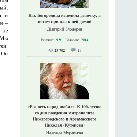
рый,
и и
Как Богородица исцелила девочку, а
потом пришла к ней домой
ее –
Дмитрий Злодорев
 не
. Мы
Рейтинг:
9.9
Голосов:
2014
тен.
23 702
11
. Он
«Его весь народ любил». К 100-летию
со дня рождения митрополита
Нижегородского и Арзамасского
Николая (Кутепова)
Надежда Муравьева