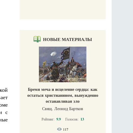
НОВЫЕ МАТЕРИАЛЫ
кой
Бремя меча и исцеление сердца: как
остаться христианином, вынужденно
вает
останавливая зло
роме
Свящ. Леонид Бартков
и с
дные
Рейтинг:
9.9
Голосов:
13
117