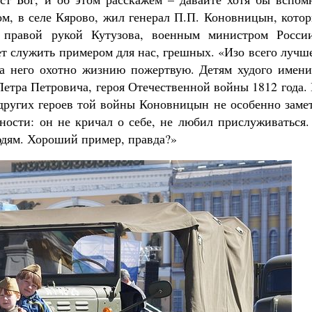
ом, в селе Кярово, жил генерал П.П. Коновницын, кото
, правой рукой Кутузова, военным министром Росси
ет служить примером для нас, грешных. «Изо всего лучш
за него охотно жизнию пожертвую. Детям худого имени
Петра Петровича, героя Отечественной войны 1812 года
 других героев той войны Коновницын не особенно заме
мности: он не кричал о себе, не любил прислуживаться
людям. Хороший пример, правда?»