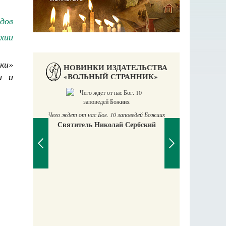
дов
хии
ки»
НОВИНКИ ИЗДАТЕЛЬСТВА
и и
«ВОЛЬНЫЙ СТРАННИК»
Чего ждет от нас Бог. 10 заповедей Божиих
Святитель Николай Сербский
Православны
Екатерина 