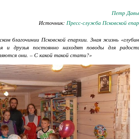
Петр Давы
Источник:
Пресс-служба Псковской епар
ком благочинии Псковской епархии. Зная жизнь «глубин
ья и друзья постоянно находят поводы для радост
ляются они. – С какой такой стати?»
Великомученик Георгий Победоносец. Научись у
святого
Роман Котов