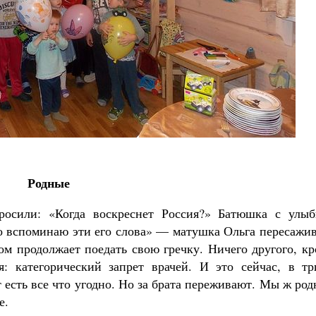
воё место в жизни
л Мурышев
Родные
росили: «Когда воскреснет Россия?» Батюшка с улыб
то вспоминаю эти его слова» — матушка Ольга пересажи
гом продолжает поедать свою гречку. Ничего другого, к
я: категорический запрет врачей. И это сейчас, в тр
 есть все что угодно. Но за брата переживают. Мы ж ро
е.