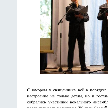
С юмором у священника всё в порядке: 
настроение не только детям, но и гостя
собрались участники вокального ансам
после концерта в местном ДК отец Сергий