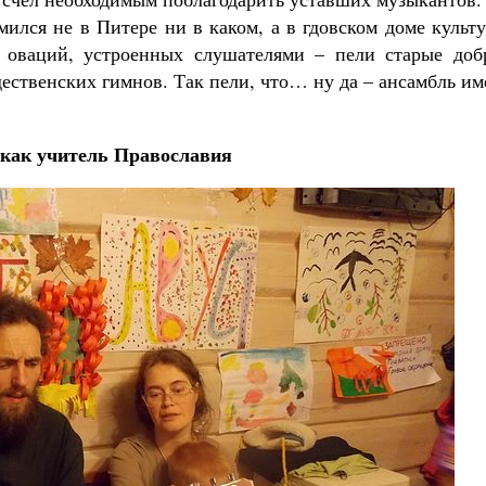
мился не в Питере ни в каком, а в гдовском доме культ
т оваций, устроенных слушателями – пели старые доб
дественских гимнов. Так пели, что… ну да – ансамбль и
как учитель Православия