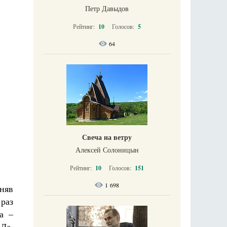
Петр Давыдов
Рейтинг:
10
Голосов:
5
64
Свеча на ветру
Алексей Солоницын
Рейтинг:
10
Голосов:
151
1 698
няв
 раз
а –
 Да,