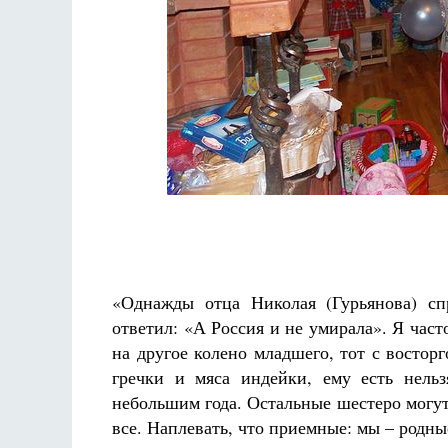
Фредерика де Грааф
Как найти с
Кирил
«Однажды отца Николая (Гурьянова) сп
ответил: «А Россия и не умирала». Я час
на другое колено младшего, тот с востор
гречки и мяса индейки, ему есть нельз
небольшим года. Остальные шестеро могут
все. Наплевать, что приемные: мы – родны