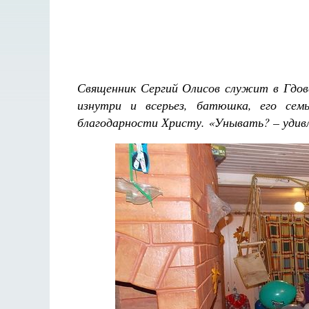
Священник Сергий Олисов служит в Гдовс
изнутри и всерьез, батюшка, его сем
благодарности Христу. «Унывать? – удив
Разлуки не будет