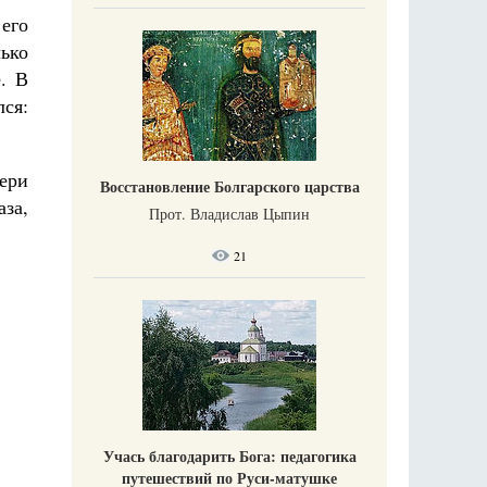
 его
ько
. В
лся:
тери
Восстановление Болгарского царства
за,
Прот. Владислав Цыпин
21
Учась благодарить Бога: педагогика
путешествий по Руси-матушке