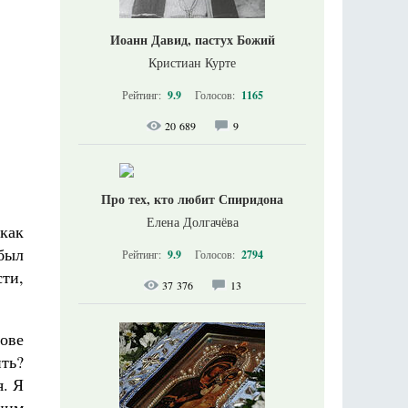
Иоанн Давид, пастух Божий
Кристиан Курте
Рейтинг:
9.9
Голосов:
1165
20 689
9
Про тех, кто любит Спиридона
Елена Долгачёва
 как
был
Рейтинг:
9.9
Голосов:
2794
ти,
37 376
13
дове
ть?
я. Я
ним