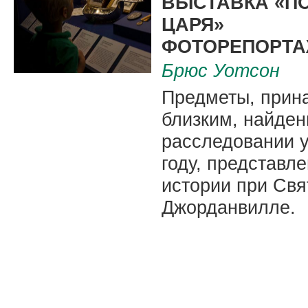
ВЫСТАВКА «П
ЦАРЯ»
ФОТОРЕПОРТ
Брюс Уотсон
Предметы, прина
близким, найден
расследовании у
году, представл
истории при Свя
Джорданвилле.