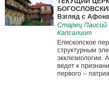
ТЕКУЩИЙ ЦЕРК
БОГОСЛОВСКИ
Взгляд с Афон
Старец Паисий 
Капсалиот
Епископское пе
структурным эл
экклезиологии. 
ведет к признан
первого – патри