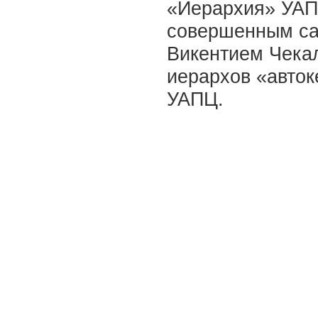
«Иерархия» УАП
совершенным с
Викентием Чека
иерархов «авток
УАПЦ.