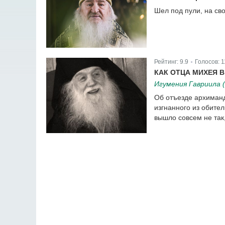
Шел под пули, на св
Рейтинг:
9.9
Голосов:
1
|
КАК ОТЦА МИХЕЯ 
Игумения Гавриила (
Об отъезде архиманд
изгнанного из обите
вышло совсем не так