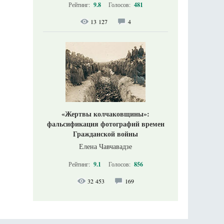
Рейтинг:
9.8
Голосов:
481
13 127
4
«Жертвы колчаковщины»:
фальсификация фотографий времен
Гражданской войны
Елена Чавчавадзе
Рейтинг:
9.1
Голосов:
856
32 453
169