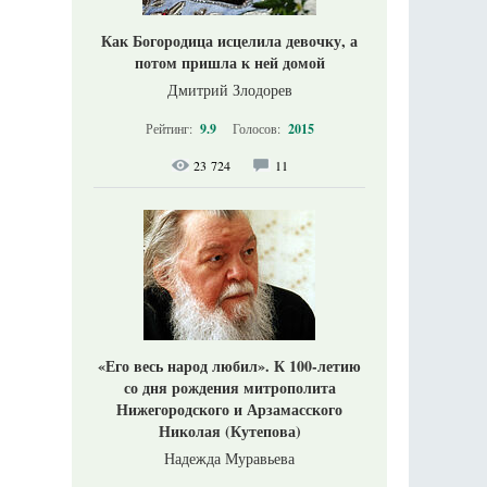
Как Богородица исцелила девочку, а
потом пришла к ней домой
Дмитрий Злодорев
Рейтинг:
9.9
Голосов:
2015
23 724
11
«Его весь народ любил». К 100-летию
со дня рождения митрополита
Нижегородского и Арзамасского
Николая (Кутепова)
Надежда Муравьева