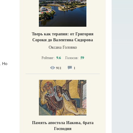
Тверь как терапия: от Григория
Сороки до Валентина Сидорова
Оксана Головко
Рейтинг:
9.6
Голосов:
59
. Но
911
1
Память апостола Иакова, брата
Господня