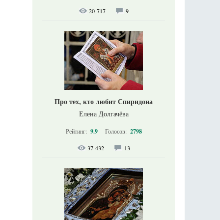
20 717
9
Про тех, кто любит Спиридона
Елена Долгачёва
Рейтинг:
9.9
Голосов:
2798
37 432
13