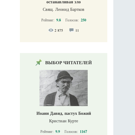
останавливая зло
Свящ. Леонид Бартков
Рейтинг:
9.8
Голосов:
250
2 875
11
ВЫБОР ЧИТАТЕЛЕЙ
Иоанн Давид, пастух Божий
Кристиан Курте
Рейтинг:
9.9
Голосов:
1167