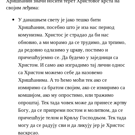
Хришћанин значи носити терет Христовог крста на
својим леђима:
У данашњем свету је јако тешко бити
Хришћанин, посебно што је иза нас период
комунизма. Христос је страдао да би нас
обновио, а ми морамо да се трудимо, да трпимо,
да редовно одлазимо у цркву, постимо и
причешћујемно се. Да будемо у заједници са
Христом. И само ако изградимо тај лични однос
са Христом можемо себе да назовемо
Хришћанима. А то ћемо моћи тек ако се
измиримо са братом својим, ако се измиримо са
комшијом, ако му опростимо, или тражимо
опроштај. Тек тада човек може да принесе жртву
Богу, да се припреми постом и молитвом, да се
причешћује телом и Крвљу Господњом. Тек тада
могу да се радују сви и да ликују јер је Христос
васкрсао.