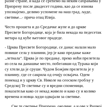
разне стране, и када се срећемо на неким сабрањима у
Призрену после двадесет година, као да се изнова
упознајемо, делимо успомене на наш град, људе,
светиње...- прича отац Илија.
Често прошета и до Средачке жупе и до цркве
Пресвете Богородице, која је била некада на педесетак
метара од куће његовог прадеде.
- Црква Пресвете Богородице, се данас налази мало
повише села у планини, јер је како предање каже
,,летнала“. Црква је по предању, преко ноћи прелетела
из села на данашње место, побегавши од Турака који
су хтели да је сруше. Чудом Божјим прелетела је у
планину, где се сакрила од очију освајача. Одем
понекад и у цркву Св. Николе на сеоском гробљу у
Средској Те светиње су и вредни споменици,
показатељи како се некад живело и како су и колико
времена и новца људи одвајали за светиње.
Све те светиње Призрена, околине, а и ове у Рашкој