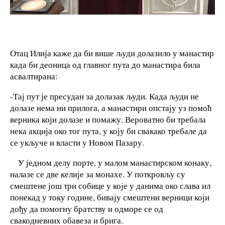
Отац Илија каже да би више људи долазило у манастир
када би деоница од главног пута до манастира била
асвалтирана:
-Тај пут је пресудан за долазак људи. Када људи не
долазе нема ни прилога, а манастири опстају уз помоћ
верника који долазе и помажу. Вероватно би требала
нека акција око тог пута, у коју би свакако требале да
се укључе и власти у Новом Пазару.
У једном делу порте, у малом манастирском конаку,
налазе се две келије за монахе. У поткровљу су
смештене још три собице у које у данима око слава ил
понекад у току године, бивају смештени верници који
дођу да помогну братству и одморе се од
свакодневних обавеза и брига.