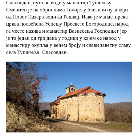
Спасовдан, пут нас води у манастир Тушимљу.
Смештен је на обронцима Голије, у близини пута који
од Новог Пазара води ка Рашкој. Иако је манастирска
црква посвећена Успењу Пресвете Богородице, народ
га често назива и манастир Вазнесења Господњег јер
је то један од три дана у години у којем се народ у
манастиру окупља у већем броју и слави заветну славу
села Тушимља- Спасовдан.