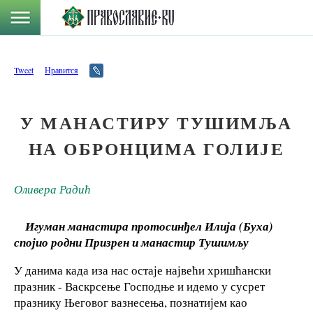
Tweet
Нравится
У МАНАСТИРУ ТУШИМЉА
НА ОБРОНЦИМА ГОЛИЈЕ
Оливера Радић
Игуман манастира протосинђел Илија (Буха)
спојио родни Призрен и манастир Тушимљу
У данима када иза нас остаје највећи хришћански
празник - Васкрсење Господње и идемо у сусрет
празнику Његовог вазнесења, познатијем као