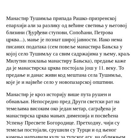
Манастир Тушимља припада Рашко-призренској
епархији али за разлику од већине светиња у његовој
близини (Ђурђеви ступови, Сопоћани, Петрова
црква...), мање је познат широј јавности. Иако нема
писаних података (сем повеље манастира Бањска у
којој село Тушимљу са свим садржајима у њему, краљ
Милутин поклања манастиру Бањска), предање каже
да је манастирска црква постојала још у 11. веку. То
предање и данас живи код мештана села Тушимља,
које је и највеће село у новопазарској општини.
Манастир је кроз историју више пута рушен и
обнављан. Непосредно пред Други светски рат на
темељима високим око један метар, саграђена је
манастирска црква мањих димензија и посвећена
Успењу Пресвете Богородице. Претходну, чији су
темељи постојали, срушили су Турци и од њеног
камења направили кулу за турског агу, на оближњем