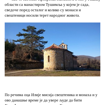
области са манастиром Тушимља у којем је сада,
сведоче поред осталог и колико су монаси и
свештеници носили терет народног живота.
По речима оца Илије мисија свештеника и монаха и у
ово данашње време је да увере људе да бити