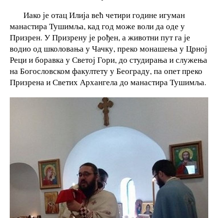
Иако је отац Илија већ четири године игуман
манастира Тушимља, кад год може воли да оде у
Призрен. У Призрену је рођен, а животни пут га је
водио од школовања у Чачку, преко монашења у Црној
Реци и боравка у Светој Гори, до студирања и служења
на Богословском факултету у Београду, па опет преко
Призрена и Светих Архангела до манастира Тушимља.