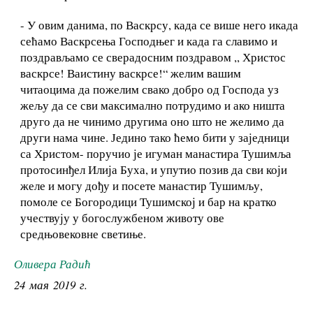
- У овим данима, по Васкрсу, када се више него икада
сећамо Васкрсења Господњег и када га славимо и
поздрављамо се сверадосним поздравом ,, Христос
васкрсе! Ваистину васкрсе!“ желим вашим
читаоцима да пожелим свако добро од Господа уз
жељу да се сви максимално потрудимо и ако ништа
друго да не чинимо другима оно што не желимо да
други нама чине. Једино тако ћемо бити у заједници
са Христом- поручио је игуман манастира Тушимља
протосинђел Илија Буха, и упутио позив да сви који
желе и могу дођу и посете манастир Тушимљу,
помоле се Богородици Тушимској и бар на кратко
учествују у богослужбеном животу ове
средњовековне светиње.
Оливера Радић
24 мая 2019 г.