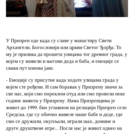
У Призрен оде када су славе у манастиру Свети
Архангели, Богословији или цркви Светог Ђорђа. То
му је прилика да прошета улицама тог древног града, у
којем су живели и његови деда и баба, и емоције се
сваки пут изнова јаве.
- Емоције су присутне када ходате улицама града у
којем сте рођени. И сам боравак у Призрену значи за
све нас, који смо пореклом отуд или смо провели неке
године живота у Призрену. Нама Призренцима је
живот до 1999. био углавном на релацији Призрен село
Средска, где су обично живеле наше бабе и деде, где
смо се дружили, окупљали, играли шах, домине и
друге друштвене игре... После нас је живот однео на