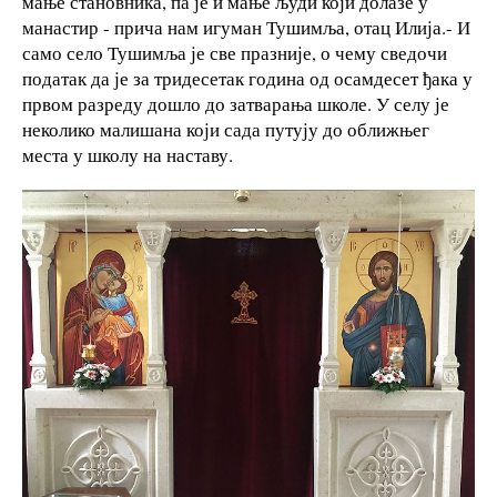
мање становника, па је и мање људи који долазе у
манастир - прича нам игуман Тушимља, отац Илија.- И
само село Тушимља је све празније, о чему сведочи
податак да је за тридесетак година од осамдесет ђака у
првом разреду дошло до затварања школе. У селу је
неколико малишана који сада путују до оближњег
места у школу на наставу.