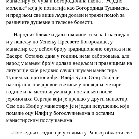
манастиру се чува и Богородичина икона ,, Усрдно
мољење“ која је познатија као Богородица Тушимска,
и пред њом све више људи долази и тражи помоћ за
различите душевне и телесне болести.
Народ из ближе и даље околине, сем на Спасовдан
и у недељу по Успењу Пресвете Богородице, у
манастир се у већем броју традиционално окупља и на
Васкрс. Осталих дана у години, нема саборовања, али
народ у мањем броју долази недељом и празницима на
литургије које редовно служи игуман манастира
Тушимља, протосинђел Илија Буха. Отац Илија је
настојатељ ове древне светиње у последње четири
године и на место игумана је постављен после
јеромонаха Сергија који је прешао у други манастир.
Сем оца Илије у манастиру је и један искушеник, који
помаже оцу Илији у богослужењима и осталим
манастирским послушањима.
-Последњих година је у селима у Рашкој области све