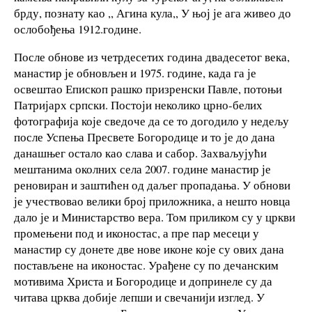
брду, познату као ,, Агина кула,, У њој је ага живео до
ослобођења 1912.године.
После обнове из четрдесетих година двадесетог века,
манастир је обновљен и 1975. године, када га је
освештао Епископ рашко призренски Павле, потоњи
Патријарх српски. Постоји неколико црно-белих
фотографија које сведоче да се то догодило у недељу
после Успења Пресвете Богородице и то је до дана
данашњег остало као слава и сабор. Захваљујући
мештанима околних села 2007. године манастир је
реновиран и заштићен од даљег пропадања. У обнови
је учествовао велики број приложника, а нешто новца
дало је и Министарство вера. Том приликом су у цркви
промењени под и иконостас, а пре пар месеци у
манастир су донете две нове иконе које су ових дана
постављене на иконостас. Урађене су по дечанским
мотивима Христа и Богородице и допринеле су да
читава црква добије лепши и свечанији изглед. У