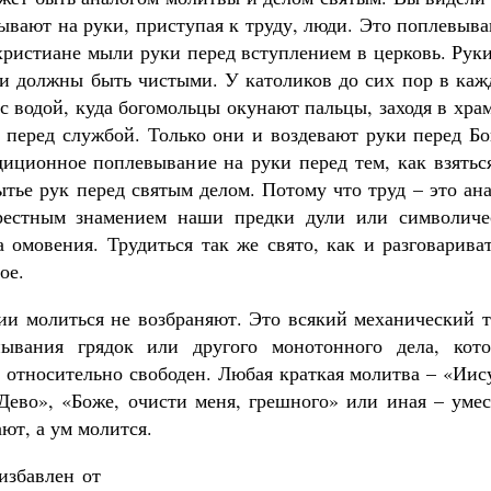
вывают на руки, приступая к труду, люди. Это поплевыв
 христиане мыли руки перед вступлением в церковь. Рук
уки должны быть чистыми. У католиков до сих пор в ка
с водой, куда богомольцы окунают пальцы, заходя в хра
 перед службой. Только они и воздевают руки перед Бо
диционное поплевывание на руки перед тем, как взятьс
ытье рук перед святым делом. Потому что труд – это ан
рестным знамением наши предки дули или символиче
 омовения. Трудиться так же свято, как и разговарива
ое.
ии молиться не возбраняют. Это всякий механический т
пывания грядок или другого монотонного дела, кото
 относительно свободен. Любая краткая молитва – «Иис
ево», «Боже, очисти меня, грешного» или иная – умес
ют, а ум молится.
избавлен от