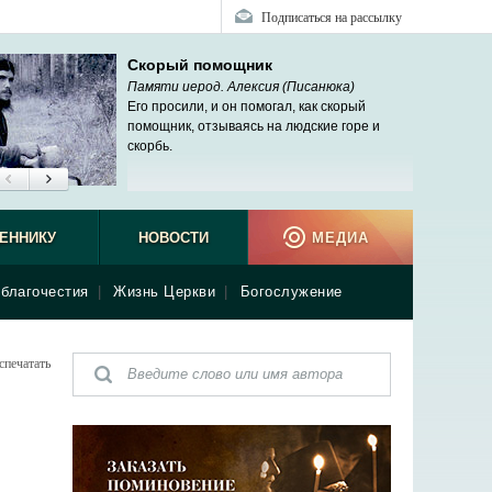
Подписаться на рассылку
Скорый помощник
Памяти иерод. Алексия (Писанюка)
Его просили, и он помогал, как скорый
помощник, отзываясь на людские горе и
скорбь.
Иларио
ЕННИКУ
НОВОСТИ
МЕДИА
благочестия
|
Жизнь Церкви
|
Богослужение
спечатать