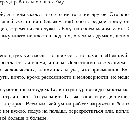
осреди работы и молится Ему.
й, а я вам скажу, что это не то и не другое. Это впо
 нашей жизни или (скажем так) очень редкое присутст
ьцев, стремящихся служить Богу на своем малом месте.
ольку никто не властен над тем, о чем мы думаем, испо
сенощную. Согласен. Но прочесть по памяти «Помилуй 
всегда есть и время, и силы. Дело только за желанием.
х человеческих, напоминая и уча, что призыванию Бог
ути, ничто, кроме рассеянности и маловерности, не меша
ых умственным трудом. Если штукатур посреди работы м
етради, нет. Его ум занят. Так же занят и ум диспетче
 в фирме. Всем им, чей ум на работе загружен и без т
о им нужно, подув на пальцы, перекреститься или, попл
 всё больше и больше.