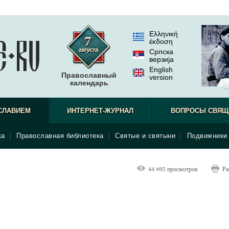
Ελληνική
έκδοση
Српска
верзиjа
English
Православный
version
календарь
СЛАВИЕМ
ИНТЕРНЕТ-ЖУРНАЛ
ВОПРОСЫ СВЯЩ
ка
|
Православная библиотека
|
Святые и святыни
|
Подвижники 
44 692 просмотров
Ра