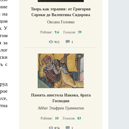
ание
Тверь как терапия: от Григория
и на
Сороки до Валентина Сидорова
ждом
Оксана Головко
м. У
Рейтинг:
9.6
Голосов:
59
гом
я за
911
1
алог
ски
ть с
руд
рое
Память апостола Иакова, брата
усе,
Господня
тна
Аббат Эльфрик Грамматик
Рейтинг:
10
Голосов:
83
824
1