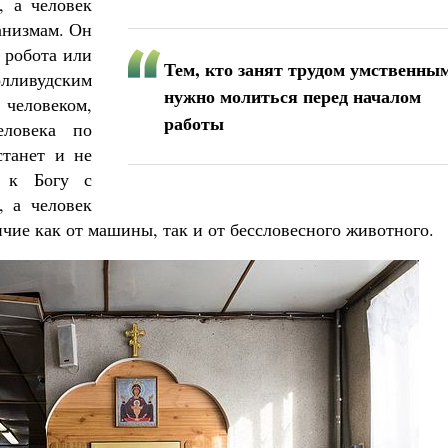
, а человек
анизмам. Он
 робота или
Тем, кто занят трудом умственны
олливудским
нужно молиться перед началом
 человеком,
работы
еловека по
станет и не
я к Богу с
, а человек
ичие как от машины, так и от бессловесного животного.