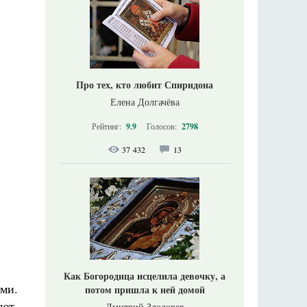
Про тех, кто любит Спиридона
Елена Долгачёва
Рейтинг:
9.9
Голосов:
2798
37 432
13
Как Богородица исцелила девочку, а
ьми.
потом пришла к ней домой
ют,
Дмитрий Злодорев