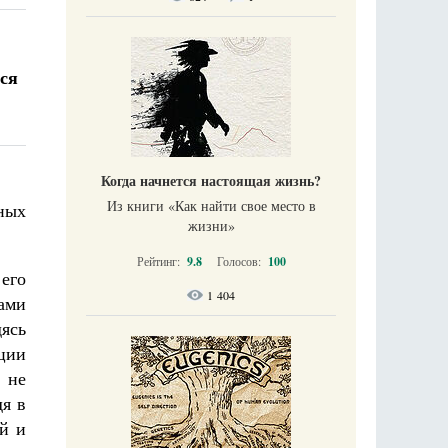
ься
Когда начнется настоящая жизнь?
Из книги «Как найти свое место в
зных
жизни​»
Рейтинг:
9.8
Голосов:
100
 его
1 404
шами
дясь
нции
 не
дя в
ой и