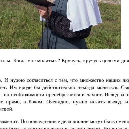
Великомученик Георгий Победоносец. Н
святого
Роман Котов
Как найти своё место в жизни
Кирилл Мурышев
 силы. Когда мне молиться? Кручусь, кручусь целыми дн
е. И нужно согласиться с тем, что множество наших лю
ег. Им вроде бы действительно некогда молиться. Свя
– по необходимости пренебрегается и чахнет. Вслед за 
не прямо, а боком. Очевидно, нужно искать выход, и
итвой.
 заменит. Но повседневные дела вполне могут быть сме
ожет быть аналогом молитвы и делом святым. Вы видели