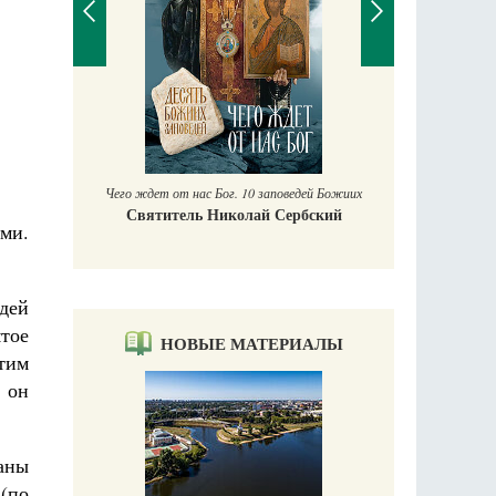
П
Е
аучись у
Чего ждет от нас Бог. 10 заповедей Божиих
Святитель Николай Сербский
ями.
дей
тое
НОВЫЕ МАТЕРИАЛЫ
этим
 он
шаны
 (по