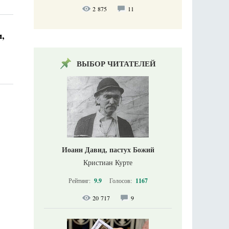
2 875
11
м,
ВЫБОР ЧИТАТЕЛЕЙ
Иоанн Давид, пастух Божий
Кристиан Курте
Рейтинг:
9.9
Голосов:
1167
20 717
9