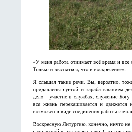
Разлуки не будет
Фредерика де Грааф
«У меня работа отнимает всё время и все
Только и выспаться, что в воскресенье».
Я слышал такие речи. Вы, вероятно, тож
придавлены суетой и зарабатыванием ден
дело – участие в службах, служение Богу 
вся жизнь перекашивается и движется 
возможен в виде соединения работы с мол
Воскресную Литургию, конечно, ничто не
с молитвой и растворены ею. Сам труд м