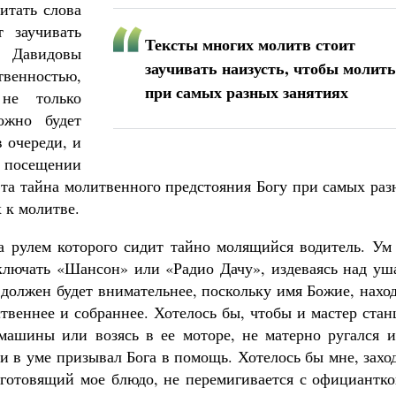
итать слова
 заучивать
Тексты многих молитв стоит
ы Давидовы
заучивать наизусть, чтобы молит
енностью,
при самых разных занятиях
не только
ожно будет
 очереди, и
посещении
эта тайна молитвенного предстояния Богу при самых ра
 к молитве.
за рулем которого сидит тайно молящийся водитель. Ум
 включать «Шансон» или «Радио Дачу», издеваясь над у
должен будет внимательнее, поскольку имя Божие, нахо
ственнее и собраннее. Хотелось бы, чтобы и мастер ста
машины или возясь в ее моторе, не матерно ругался и
ни в уме призывал Бога в помощь. Хотелось бы мне, захо
, готовящий мое блюдо, не перемигивается с официантк