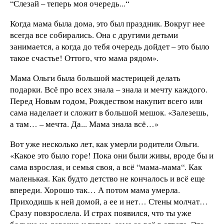
“Слезай – теперь моя очередь...“
Когда мама была дома, это был праздник. Вокруг нее
всегда все собирались. Она с другими детьми
занимается, а когда до тебя очередь дойдет – это было
такое счастье! Оттого, что мама рядом».
Мама Ольги была большой мастерицей делать
подарки. Всё про всех знала – знала и мечту каждого.
Перед Новым годом, Рождеством накупит всего или
сама наделает и сложит в большой мешок. «Залезешь,
а там… – мечта. Да... Мама знала всё…»
Вот уже несколько лет, как умерли родители Ольги.
«Какое это было горе! Пока они были живы, вроде бы и
сама взрослая, и семья своя, а всё “мама-мама“. Как
маленькая. Как будто детство не кончалось и всё еще
впереди. Хорошо так… А потом мама умерла.
Приходишь к ней домой, а ее и нет… Стены молчат…
Сразу повзрослела. И страх появился, что ты уже