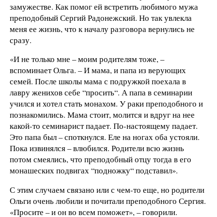
замужестве. Как помог ей встретить любимого мужа
преподобный Сергий Радонежский. Но так увлекла
меня ее жизнь, что к началу разговора вернулись не
сразу.
«И не только мне – моим родителям тоже, –
вспоминает Ольга. – И мама, и папа из верующих
семей. После школы мама с подружкой поехала в
лавру женихов себе “просить“. А папа в семинарии
учился и хотел стать монахом. У раки преподобного и
познакомились. Мама стоит, молится и вдруг на нее
какой-то семинарист падает. По-настоящему падает.
Это папа был – споткнулся. Еле на ногах оба устояли.
Пока извинялся – влюбился. Родители всю жизнь
потом смеялись, что преподобный отцу тогда в его
монашеских подвигах “подножку“ подставил».
С этим случаем связано или с чем-то еще, но родители
Ольги очень любили и почитали преподобного Сергия.
«Просите – и он во всем поможет», – говорили.