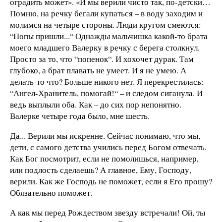
оградить может». «И мы верили чисто так, по-детски…
Помню, на речку бегали купаться – в воду заходим и
молимся на четыре стороны. Люди кругом смеются:
“Попы пришли...“ Однажды мальчишка какой-то брата
моего младшего Валерку в речку с берега столкнул.
Просто за то, что “попенок“. И хохочет дурак. Там
глубоко, а брат плавать не умеет. И я не умею. А
делать-то что? Больше никого нет. Я перекрестилась:
“Ангел-Хранитель, помогай!“ – и следом сиганула. И
ведь выплыли оба. Как – до сих пор непонятно.
Валерке четыре года было, мне шесть.
Да... Верили мы искренне. Сейчас понимаю, что мы,
дети, с самого детства учились перед Богом отвечать.
Как Бог посмотрит, если не помолишься, например,
или подлость сделаешь? А главное, Ему, Господу,
верили. Как же Господь не поможет, если я Его прошу?
Обязательно поможет.
А как мы перед Рождеством звезду встречали! Ой, ты