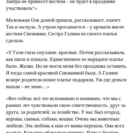
Завтра не принесет костюм – не будет в празднике
участвовать“».
Маленькая Оля домой пришла, рассказывает, плачет.
Так и заснула. А утром просыпается – у кровати висит
костюм Снежинки. Сестра Галина из своего платья
сделала.
«У Гали глаза опухшие, красные. Потом рассказывала,
как шила и плакала. Единственное ее нарядное платье
было. Жалко. Но не могла меня без праздника оставить.
Я тогда самой красивой Снежинкой была. А Галине
вскоре родители новое платье подарили. Уж где деньги
нашли – не знаю…»
«Вот сейчас всё это вспоминаю и понимаю, что мы с
ранних лет чувствовали свою ответственность: друг за
друга, за родителей, за хозяйство. У нас был огород,
коровы, свиньи, собаки, кошки. Очень мы животных
любили. Эта любовь к нам от мамы перешла. Она всех
жалела. Каждого облезлого котенка. И мы с братом