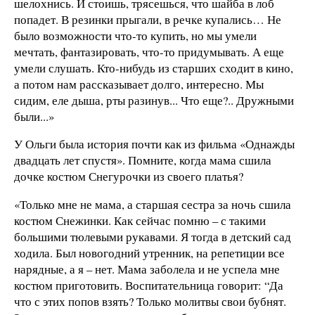
шелохнись. И стоишь, трясешься, что шайба в лоб
попадет. В резинки прыгали, в речке купались… Не
было возможности что-то купить, но мы умели
мечтать, фантазировать, что-то придумывать. А еще
умели слушать. Кто-нибудь из старших сходит в кино,
а потом нам рассказывает долго, интересно. Мы
сидим, еле дыша, рты разинув... Что еще?.. Дружными
были...»
У Ольги была история почти как из фильма «Однажды
двадцать лет спустя». Помните, когда мама сшила
дочке костюм Снегурочки из своего платья?
«Только мне не мама, а старшая сестра за ночь сшила
костюм Снежинки. Как сейчас помню – с такими
большими тюлевыми рукавами. Я тогда в детский сад
ходила. Был новогодний утренник, на репетиции все
нарядные, а я – нет. Мама заболела и не успела мне
костюм приготовить. Воспитательница говорит: “Да
что с этих попов взять? Только молитвы свои бубнят.