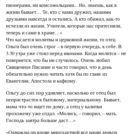
пионерами, ни комсомольцами... Но, знаешь, как в
жизни бывает… Те, кто с нами дружил, нашими
друзьями навсегда и остались. А кто обижал, как-то
исчезли из жизни. Учителя, которые нас притесняли,
теперь и сами в храме…»
Что касается молитвы и церковной жизни, то отец
Ольги был очень строг – в первую очередь, к себе. В
3.30 утра уже стоял перед иконами. Когда молится – не
повернется, что бы ни случилось. Очень любил
Священное Писание и часто говорил, что в день
обязательно нужно читать хотя бы по главе из
Евангелия, Апостола и кафизму.
Ольгу до сих пор удивляет, насколько ее отец был
непристрастен к бытовому, материальному. Бывает,
мама что-то ищет по дому, а отец у калитки
прохожему уже отдал. «Молись, – говорил, – мать.
Господь завтра больше даст…»
«Однажды он вдове многодетной все наши деньги