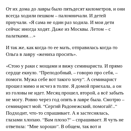
От их дома до лавры было пятьдесят километров, и они
всегда ходили пешком – паломничали. И детей
приучали. «Я сама не один раз ходила. И мои дети
сейчас иногда ходят. Даже из Москвы. Летом – с
палатками…»
И так же, как когда-то ее мать, отправилась когда-то
Ольга в лавру «жениха просить».
«Стою у раки с мощами и вижу семинариста. И прямо
сердце екнуло. “Преподобный, – говорю про себя, –
помоги. Мужа себе вот такого хочу“. А семинарист
прошел мимо и исчез в толпе. Я домой приехала, а он
из головы не идет. Месяц прошел, второй, а всё забыть
не могу. Ровно через год опять в лавре была. Смотрю –
семинарист мой. “Сергий Радонежский, помогай!..“
Подходит, что-то спрашивает. А я застеснялась,
глазами хлопаю. “Вам плохо?“ – спрашивает. Я чуть не
ответила: “Мне хорошо“. В общем, так вот и