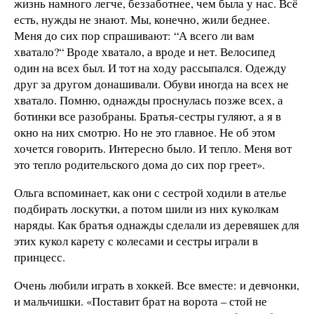
жизнь намного легче, беззаботнее, чем была у нас. Всё
есть, нужды не знают. Мы, конечно, жили беднее.
Меня до сих пор спрашивают: “А всего ли вам
хватало?“ Вроде хватало, а вроде и нет. Велосипед
один на всех был. И тот на ходу рассыпался. Одежду
друг за другом донашивали. Обуви иногда на всех не
хватало. Помню, однажды проснулась позже всех, а
ботинки все разобраны. Братья-сестры гуляют, а я в
окно на них смотрю. Но не это главное. Не об этом
хочется говорить. Интересно было. И тепло. Меня вот
это тепло родительского дома до сих пор греет».
Ольга вспоминает, как они с сестрой ходили в ателье
подбирать лоскутки, а потом шили из них куколкам
наряды. Как братья однажды сделали из деревяшек для
этих кукол карету с колесами и сестры играли в
принцесс.
Очень любили играть в хоккей. Все вместе: и девчонки,
и мальчишки. «Поставит брат на ворота – стой не