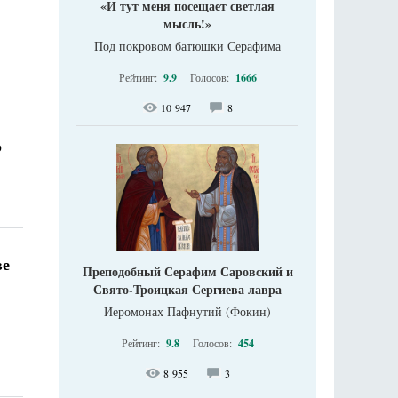
«И тут меня посещает светлая
мысль!»
Под покровом батюшки Серафима
Рейтинг:
9.9
Голосов:
1666
10 947
8
о
ве
Преподобный Серафим Саровский и
Свято-Троицкая Сергиева лавра
Иеромонах Пафнутий (Фокин)
Рейтинг:
9.8
Голосов:
454
8 955
3