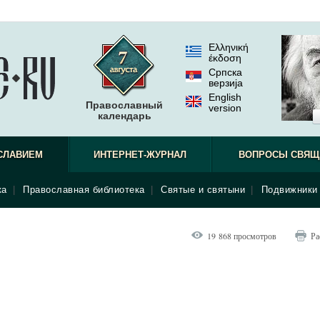
Ελληνική
έκδοση
Српска
верзиjа
English
Православный
version
календарь
СЛАВИЕМ
ИНТЕРНЕТ-ЖУРНАЛ
ВОПРОСЫ СВЯЩ
ка
|
Православная библиотека
|
Святые и святыни
|
Подвижники 
19 868 просмотров
Ра