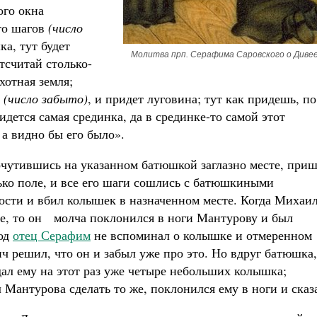
ого окна
-то шагов
(число
ка, тут будет
Молитва прп. Серафима Саровского о Диве
тсчитай столько-
хотная земля;
в
(число забыто)
, и придет луговина; тут как придешь, по
идется самая срединка, да в срединке-то самой этот
 а видно бы его было».
очутившись на указанном батюшкой заглазно месте, при
лько поле, и все его шаги сошлись с батюшкиными
ости и вбил колышек в назначенном месте. Когда Михаи
ке, то он молча поклонился в ноги Мантурову и был
год
отец Серафим
не вспоминал о колышке и отмеренном
ч решил, что он и забыл уже про это. Но вдруг батюшка,
дал ему на этот раз уже четыре небольших колышка;
 Мантурова сделать то же, поклонился ему в ноги и сказ