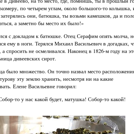
е в Дивеево, на то место, где, помнишь, ты в прошлый г
размеру, по четырем углам, около большого-то колышка, 
е затерялись они, батюшка, ты возьми камешков, да и по
аться, а заметно бы место их было!»
лся с докладом к батюшке. Отец Серафим опять молча, н
лся ему в ноги. Терялся Михаил Васильевич в догадках, ч
 а спросить не осмеливался. Наконец в 1826-м году на э
ьница дивеевских сирот.
рца было множество. Он точно назвал место расположени
турову эту землю хранить, несмотря ни на какие
авать. Елене Васильевне говорил:
Собор-то у нас какой будет, матушка! Собор-то какой!