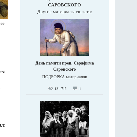
САРОВСКОГО
Другие материалы сюжета:
еве
День памяти преп. Серафима
Саровского
шел
ПОДБОРКА материалов
л
121 713
1
ал: