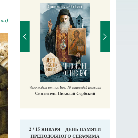
на)
Православный мальчик
Екатерина Баканова
Печорские и
 Божиих
Галин
кий
Е
2 / 15 ЯНВАРЯ – ДЕНЬ ПАМЯТИ
ПРЕПОДОБНОГО СЕРАФИМА