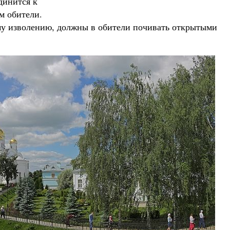
динится к
м обители.
ему изволению, должны в обители почивать открытыми