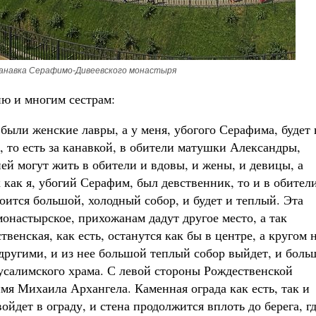
Канавка Серафимо-Дивеевского монастыря
ю и многим сестрам:
были женские лавры, а у меня, убогого Серафима, будет 
, то есть за канавкой, в обители матушки Александры,
ней могут жить в обители и вдовы, и жены, и девицы, а
к как я, убогий Серафим, был девственник, то и в обител
ится большой, холодный собор, и будет и теплый. Эта
монастырское, прихожанам дадут другое место, а так
твенская, как есть, останутся как бы в центре, а кругом 
другими, и из нее большой теплый собор выйдет, и боль
русалимского храма. С левой стороны Рождественской
мя Михаила Архангела. Каменная ограда как есть, так и
войдет в ограду, и стена продолжится вплоть до берега, г