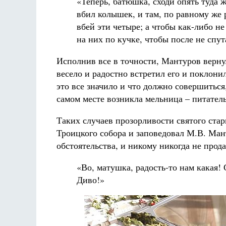
«Теперь, батюшка, сходи опять туда ж
вбил колышек, и там, по равному же 
вбей эти четыре; а чтобы как-либо н
на них по кучке, чтобы после не спут
Исполнив все в точности, Мантуров верну
весело и радостно встретил его и поклони
это все значило и что должно совершиться,
самом месте возникла мельница – питател
Таких случаев прозорливости святого ста
Троицкого собора и заповедовал М.В. Ман
обстоятельства, и никому никогда не прод
«Во, матушка, радость-то нам какая! 
Диво!»