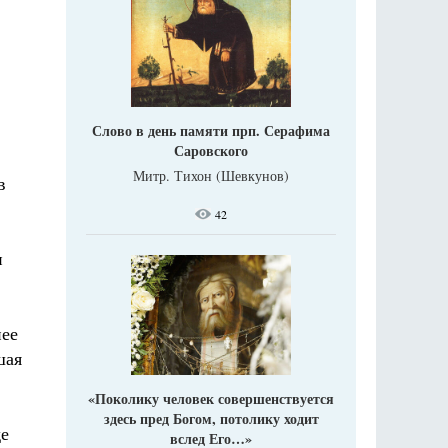
Слово в день памяти прп. Серафима
Саровского
Митр. Тихон (Шевкунов)
в
42
и
нее
шая
«Поколику человек совершенствуется
здесь пред Богом, потолику ходит
де
вслед Его…»