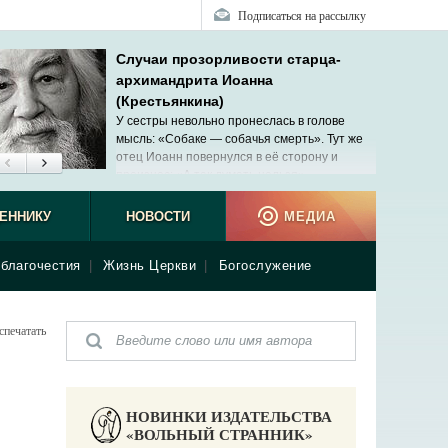
Подписаться на рассылку
Случаи прозорливости старца-
архимандрита Иоанна
(Крестьянкина)
У сестры невольно пронеслась в голове
мысль: «Собаке — собачья смерть». Тут же
отец Иоанн повернулся в её сторону и
произнес: «А так думать нельзя».
ЕННИКУ
НОВОСТИ
МЕДИА
благочестия
|
Жизнь Церкви
|
Богослужение
спечатать
НОВИНКИ ИЗДАТЕЛЬСТВА
«ВОЛЬНЫЙ СТРАННИК»