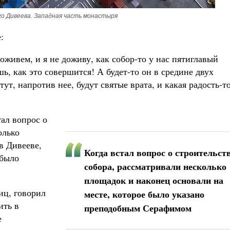
о Дивеева. Западная часть монастыря
:
доживем, и я не доживу, как собор-то у нас пятиглавый
шь, как это совершится! А будет-то он в средине двух
тут, напротив нее, будут святые врата, и какая радость-т
тал вопрос о
олько
в Дивееве,
Когда встал вопрос о строительст
 было
собора, рассматривали несколько
площадок и наконец основали на
иц, говорил
месте, которое было указано
ить в
преподобным Серафимом
е