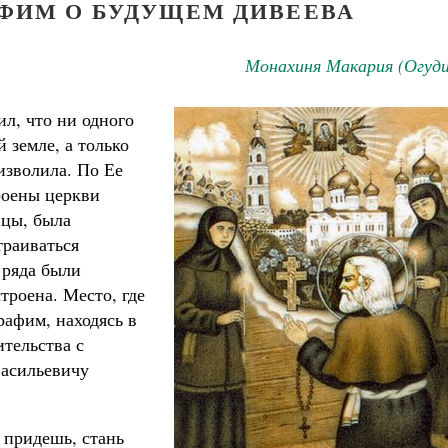
ФИМ О БУДУЩЕМ ДИВЕЕВА
Монахиня Макария (Огуди
л, что ни одного
 земле, а только
 изволила. По Ее
роены церкви
ицы, была
траиваться
ученик Георгий Победоносец. Научись у
святого
 ряда были
Роман Котов
Чего ждет от нас Бог. 10 заповедей
троена. Место, где
Святитель Николай Сербс
афим, находясь в
ительства с
Васильевичу
 придешь, стань