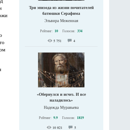
од
и
Три эпизода из жизни почитателей
батюшки Серафима
ложи
Эльвира Меженная
Рейтинг:
10
Голосов:
334
о
5 751
4
то
том
я
«Обернулся и исчез. И все
наладилось»
Надежда Муравьева
Рейтинг:
9.9
Голосов:
1819
10 821
5