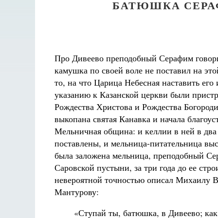
БАТЮШКА СЕРА
Про Дивеево преподобный Серафим говори
камушка по своей воле не поставил на этой
то, на что Царица Небесная наставить его
указанию к Казанской церкви были прист
Рождества Христова и Рождества Богород
выкопана святая Канавка и начала благоус
Великом
Мельничная община: и келлии в ней в два
аф
Как найти своё место в жизни
поставлены, и мельница-питательница выс
Кирилл Мурышев
была заложена мельница, преподобный Сер
Саровской пустыни, за три года до ее стро
невероятной точностью описал Михаилу 
Мантурову:
«Ступай ты, батюшка, в Дивеево; как