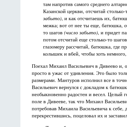
там напротив самого среднего алтарн
Казанской церкви, отсчитай столько
забыто)
, и как отсчитаешь их, батюш
межка; вот от нее ты еще, батюшка, о
то шагов
(число забыто)
, и придет па
потом отсчитай еще столько-то шаго
глазомеру рассчитай, батюшка, где пр
колышек и вбей, чтобы хоть немного,
Поехал Михаил Васильевич в Дивеево и, 
просто в ужас от удивления. Это было то
размерами. Мантуров исполнил все в точн
Васильевич вернулся с докладом к батюш
необыкновенно радостен и весел. Целый 
поле в Дивееве, так что Михаил Васильеви
потребовав Михаила Васильевича к себе, 
перекрестившись, поцеловал их и заставил