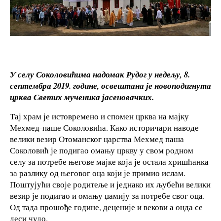
У селу Соколовићима надомак Рудог у недељу, 8.
септембра 2019. године, освештана је новоподигнута
црква Светих мученика јасеновачких.
Тај храм је истовремено и спомен црква на мајку
Мехмед-паше Соколовића. Како историчари наводе
велики везир Отоманског царства Мехмед паша
Соколовић је подигао омању цркву у свом родном
селу за потребе његове мајке која је остала хришћанка
за разлику од његовог оца који је примио ислам.
Поштујући своје родитеље и једнако их љубећи велики
везир је подигао и омању џамију за потребе свог оца.
Од тада прошође године, деценије и векови а онда се
деси чудо.