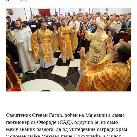
Свештеник Стеван Гагић, рођен на Мајевици а данас
пензионер са Флориде (САД), одлучио је, из само
њему знаних разлога, да од уштеђевине сагради храм
у спомен мајке Мехмед паше-Соколовића, а у част