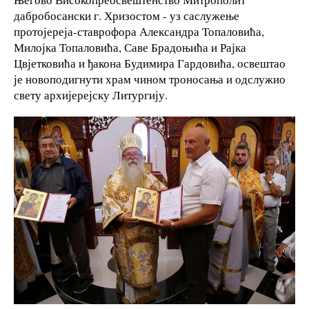
дабробосански г. Хризостом - уз саслужење
протојереја-ставрофора Александра Топаловића,
Милојка Топаловића, Саве Брадоњића и Рајка
Цвјетковића и ђакона Будимира Гардовића, освештао
је новоподигнути храм чином троносања и одслужио
свету архијерејску Литургију.