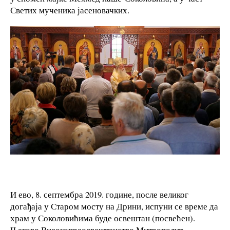
Светих мученика јасеновачких.
И ево, 8. септембра 2019. године, после великог
догађаја у Старом мосту на Дрини, испуни се време да
храм у Соколовићима буде освештан (посвећен).
Његово Високопреосвештенство Митрополит