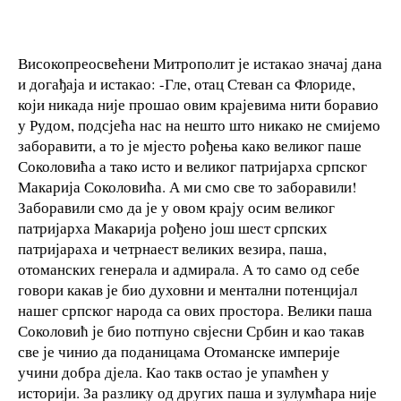
Високопреосвећени Митрополит је истакао значај дана
и догађаја и истакао: -Гле, отац Стеван са Флориде,
који никада није прошао овим крајевима нити боравио
у Рудом, подсјећа нас на нешто што никако не смијемо
заборавити, а то је мјесто рођења како великог паше
Соколовића а тако исто и великог патријарха српског
Макарија Соколовића. А ми смо све то заборавили!
Заборавили смо да је у овом крају осим великог
патријарха Макарија рођено још шест српских
патријараха и четрнаест великих везира, паша,
отоманских генерала и адмирала. А то само од себе
говори какав је био духовни и ментални потенцијал
нашег српског народа са ових простора. Велики паша
Соколовић је био потпуно свјесни Србин и као такав
све је чинио да поданицама Отоманске империје
учини добра дјела. Као такв остао је упамћен у
историји. За разлику од других паша и зулумћара није