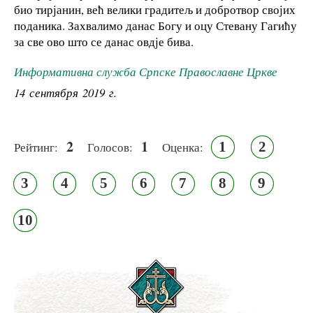
био тирјанин, већ велики градитељ и добротвор својих
поданика. Захвалимо данас Богу и оцу Стевану Гагићу
за све ово што се данас овдје бива.
Информативна служба Српске Православне Цркве
14 сентября 2019 г.
2
1
1
2
Рейтинг:
Голосов:
Оценка:
3
4
5
6
7
8
9
10