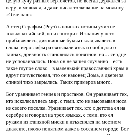
целую кучу разных вертолетов, но всегда держался за
веру, и молился, и даже писал толкование на молитву
«Отче наш».
А отец Серафим (Роуз) в поисках истины учил не
только китайский, но и санскрит. И знания у него
прибавлялись, диковинные буквы складывались в
слова, иероглифы развязывали язык и сообщали о
тайнах, древность становилась понятной, но… сердце
не успокаивалось. Пока он не зашел случайно – есть
такое глупое слово – в маленький православный храм и
вдруг почувствовал, что он наконец Дома, а двери за
спиной тихо закрылись. Таких примеров много.
Бог уравнивает гениев и простаков. Он уравнивает тех,
кто исколесил весь мир, с теми, кто не высовывал носа
из своего поселка. Уравнивает тех, кто с детства ел на
серебре и говорил на трех языках, с теми, кто ел
руками из глиняной миски и изъяснялся на местном
диалекте, плохо понятном даже в соседнем городе. Бог