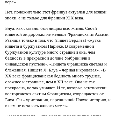
вере».
Нет, положительно этот француз актуален для всякой
эпохи, а не только для Франции XIX века.
Блуа, как сказано, был нищим всю жизнь. Своей
нищетой он дорожил не меньше Франциска из Ассизи.
Разница только в том, что (пишет Бердяев) «жутка
нищета в буржуазном Париже. В современной
буржуазной культуре много страшней она, чем
бедность в прекрасной долине Умбрии или в
Фиваидской пустыне». «Нищета Франциска светлая и
блаженная. Нищета Л. Блуа – черная и кровавая». «В
XX веке францисканская бедность много труднее,
сложнее и страшнее, чем в XII веке. Она не так
прекрасна, не так умиляет. И те, которые эстетически
восторгаются святым Франциском, отвращаются от
Блуа. Он – христианин, переживший Новую историю, и
в нем не осталось живого места».
«Новая история» – это смерть короля на гильотине,