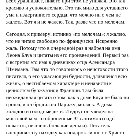
всех уравнивает, никого при этом не унижая. Это так
красиво и успокоительно. Это так мило для уставшего
ума и издерганного сердца, что можно ни о чем не
жалеть. Вот я и не жалею. Так, разве что по мелочам.
Сегодня, к примеру, истинно «по мелочам»: я жалею,
что не читаю свободно по-французски. Искренно
жаль. Потому что в очередной раз я набрел на имя
Леона Блуа и цитаты из его произведений. Первый раз
я встретил это имя в дневниках отца Александра
Шмемана. Там что-то говорилось о неистовости этого
писателя, о его ужасающей бедности, длившейся всю
жизнь, о несгибаемом характере и ненависти к
ценностям буржуазной Франции. Там была
неожиданная цитата о том, как в доме Блуа не было ни
гроша, и он бродил по Парижу, молясь. А дома
холодно и голодные дети. И вдруг он увидел на
мостовой кем-то оброненные 35 сантимов (надо
полагать, не очень большие деньги). Писатель
воспринял эту находку как подарок лично от Христа.