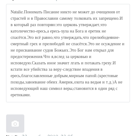
Natalie.Понимать Писание никто не может до очищения от
страстей и в Православии самому толковать их запрещено.И
в который раз повторяю:это церковь утверждает,что
католичество-ересь,а ересь-хула на Бога и еретик не
спасётся.Это всё равно,что утверждать,что прелюбодеяние-
смертный грех и прелюбодей не спасётся.Это не осуждение и
не присваивание судов Божьих.Это Бог нам открыл для
предостережения.Что я,вслед за церковью и
исповедую.Сказать иное значит лгать и потакать греху.И
кстати все убийства за веру-следствие впадения в
ересь,благославленные добрым,мирным папой.(крестовые
походы,завоевание обеих Америк,охота на ведьм и т.д.)А не
исповедующий наш символ веры,становится в один ряд с
еретиками.