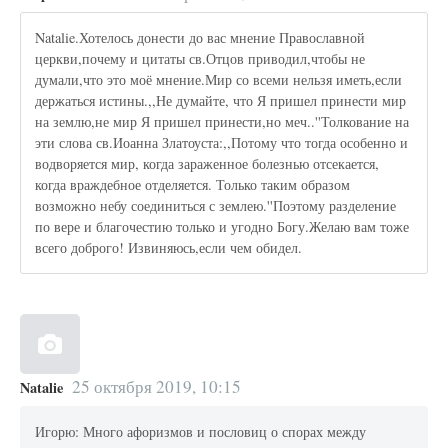
Natalie.Хотелось донести до вас мнение Православной
церкви,почему и цитаты св.Отцов приводил,чтобы не
думали,что это моё мнение.Мир со всеми нельзя иметь,если
держаться истины.,,Не думайте, что Я пришел принести мир
на землю,не мир Я пришел принести,но меч..''Толкование на
эти слова св.Иоанна Златоуста:,,Потому что тогда особенно и
водворяется мир, когда зараженное болезнью отсекается,
когда враждебное отделяется. Только таким образом
возможно небу соединиться с землею.''Поэтому разделение
по вере и благочестию только и угодно Богу.Желаю вам тоже
всего доброго! Извиняюсь,если чем обидел.
25 октября 2019, 10:15
Natalie
Игорю: Много афоризмов и пословиц о спорах между