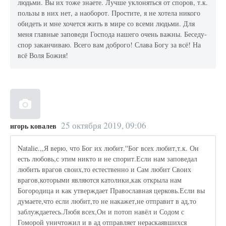
людьми. Вы их тоже знаете. Лучше уклоняться от споров, т.к.
пользы в них нет, а наоборот. Простите, я не хотела никого
обидеть и мне хочется жить в мире со всеми людьми. Для
меня главные заповеди Господа нашего очень важны. Беседу-
спор заканчиваю. Всего вам доброго! Слава Богу за всё! На
всё Воля Божия!
25 октября 2019, 09:06
игорь ковалев
Natalie.,,Я верю, что Бог их любит.''Бог всех любит,т.к. Он
есть любовь,с этим никто и не спорит.Если нам заповедал
любить врагов своих,то естественно и Сам любит Своих
врагов,которыми являются католики,как открыла нам
Богородица и как утверждает Православная церковь.Если вы
думаете,что если любит,то не накажет,не отправит в ад,то
заблуждаетесь.Любя всех,Он и потоп навёл и Содом с
Гоморой уничтожил и в ад отправляет нераскаявшихся