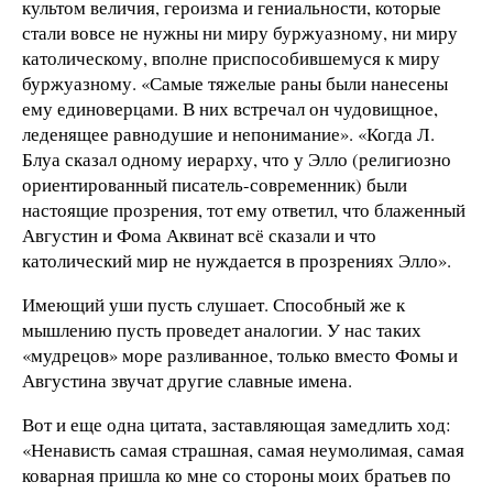
культом величия, героизма и гениальности, которые
стали вовсе не нужны ни миру буржуазному, ни миру
католическому, вполне приспособившемуся к миру
буржуазному. «Самые тяжелые раны были нанесены
ему единоверцами. В них встречал он чудовищное,
леденящее равнодушие и непонимание». «Когда Л.
Блуа сказал одному иерарху, что у Элло (религиозно
ориентированный писатель-современник) были
настоящие прозрения, тот ему ответил, что блаженный
Августин и Фома Аквинат всё сказали и что
католический мир не нуждается в прозрениях Элло».
Имеющий уши пусть слушает. Способный же к
мышлению пусть проведет аналогии. У нас таких
«мудрецов» море разливанное, только вместо Фомы и
Августина звучат другие славные имена.
Вот и еще одна цитата, заставляющая замедлить ход:
«Ненависть самая страшная, самая неумолимая, самая
коварная пришла ко мне со стороны моих братьев по