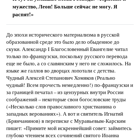
мужество, Леон! Больше сейчас не могу. Я
распят!»
До эпохи исторического материализма в русской
образованной среде это было дело обыденное до
скуки. Александр I Благословенный Евангелие читал
только по-французски, поскольку русского перевода
еще не было, а со славянским у него не сложилось. На
языке же галлов во дворцах лопотали с детства.
Чудный Алексей Степанович Хомяков (Реально
чудный! Всем прочесть немедленно!) по-французски и
за границей печатал – из цензурных внутри России
соображений – некоторые свои богословские труды
(«Несколько слов православного христианина о
западных верованиях»). А вот и святитель Игнатий
(Брянчанинов) в переписке с Муравьевым-Карским
пишет: «Примите мой искреннейший совет: займитесь
глубоко чтением всех сочинений святого Иоанна