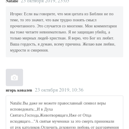
23 октября 2019, 23:05
Natalie
Игорю: Если вы говорите, что моя цитата из Библии не по
теме, то это значит, что вам трудно понять смысл
прочитанного. Это случается со многими. Мои комментарии
вы тоже читаете невнимательно. Я не защищаю убийц, а
только мирных людей-христиан. Я верю, что Бог их любит.
Ваша гордость, я думаю, всему причина. Желаю вам любви,
мудрости и смирения.
23 октября 2019, 10:36
игорь ковалев
Natalie.Вы даже не можете православный символ веры
исповедовать:,,И в Духа
Святаго,Господа,Животворящаго,Иже от Отца
исходящаго...''А святые мученики за это смерть принимали
от рук католиков.Отличить духовную любовь от разгорячения