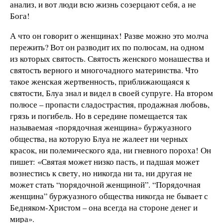
анализ, и вот люди всю жизнь созерцают себя, а не
Бога!
А что он говорит о женщинах! Разве можно это молча
пережить? Вот он разводит их по полюсам, на одном
из которых святость. Святость женского монашества и
святость верного и многочадного материнства. Что
такое женская жертвенность, приближающаяся к
святости, Блуа знал и видел в своей супруге. На втором
полюсе – пропасти сладострастия, продажная любовь,
грязь и погибель. Но в середине помещается так
называемая «порядочная женщина» буржуазного
общества, на которую Блуа не жалеет ни черных
красок, ни полемического яда, ни гневного пороха! Он
пишет: «Святая может низко пасть, и падшая может
вознестись к свету, но никогда ни та, ни другая не
может стать “порядочной женщиной”. “Порядочная
женщина” буржуазного общества никогда не бывает с
Бедняком-Христом – она всегда на стороне денег и
мира».