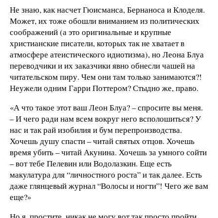
Не знаю, как насчет Гюисманса, Бернаноса и Клоделя.
Может, их тоже обошли вниманием из политических
соображений (а это оригинальные и крупные
христианские писатели, которых так не хватает в
атмосфере атеистического идиотизма), но Леона Блуа
переводчики и их заказчики явно обнесли чашей на
читательском пиру. Чем они там только занимаются?!
Неужели одним Гарри Поттером? Стыдно же, право.
«А что такое этот ваш Леон Блуа? – спросите вы меня.
– И чего ради нам всем вокруг него всполошиться? У
нас и так рай изобилия и бум перепроизводства.
Хочешь душу спасти – читай святых отцов. Хочешь
время убить – читай Акунина. Хочешь за умного сойти
– вот тебе Пелевин или Водолазкин. Еще есть
макулатура для “личностного роста” и так далее. Есть
даже глянцевый журнал “Волосы и ногти”! Чего же вам
еще?»
Но я, простите, никак не могу вот так просто пройти