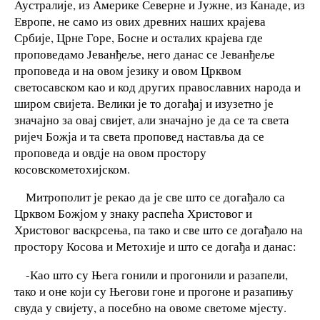
Аустралије, из Америке Северне и Јужне, из Канаде, из
Европе, не само из ових древних наших крајева
Србије, Црне Горе, Босне и осталих крајева где
проповедамо Јеванђеље, него данас се Јеванђеље
проповеда и на овом језику и овом Црквом
светосавском као и код других православних народа и
широм свијета. Велики је то догађај и изузетно је
значајно за овај свијет, али значајно је да се та света
ријеч Божја и та света проповед наставља да се
проповеда и овдје на овом простору
косовскометохијском.
Митрополит је рекао да је све што се догађало са
Црквом Божјом у знаку распећа Христовог и
Христовог васкрсења, па тако и све што се догађало на
простору Косова и Метохије и што се догађа и данас:
-Као што су Њега гонили и прогонили и разапели,
тако и оне који су Његови гоне и прогоне и разапињу
свуда у свијету, а посебно на овоме светоме мјесту.