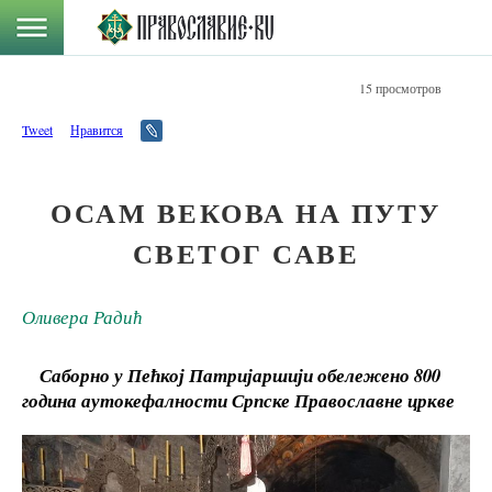
15 просмотров
Tweet
Нравится
ОСАМ ВЕКОВА НА ПУТУ
СВЕТОГ САВЕ
Оливера Радић
Саборно у Пећкој Патријаршији обележено 800
година аутокефалности Српске Православне цркве