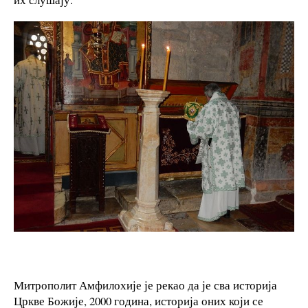
Митрополит Амфилохије је рекао да је сва историја
Цркве Божије, 2000 година, историја оних који се