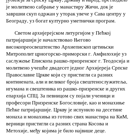
је молитвено сабрање у манастиру Жичи, док је
завршни скуп одржан у уторак увече у Сава центру у
Београду, уз богат културно уметнички програм.
Светом архијерејском литургијом у Пећкој
патријаршији је началствовао Његово
високопреосвештенство Архиепископ цетињски
Митрополит црногорско-приморски г. Амфилохије уз
саслужeње Епископа рашко-призренског г. Теодосија и
молитвено учешће двадесет једног Архијереја Српске
Православне Цркве који су пристигли са разних
континената, али и великог броја свештенослужитеља,
игумана и свештеника из рашко-призренске и других
епархија СПЦ. За певницом су појали ученици и
професори Призренске Богословије, као и монахиње
Пећке патријаршије. Цркву је испунило на десетине
монаха и монахиња из готово свих манастира на КиМ,
верници пристигли са разних страна Косова и
Метохије, међу којима је било највише деце.