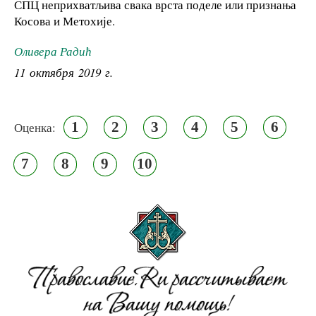
СПЦ неприхватљива свака врста поделе или признања
Косова и Метохије.
Оливера Радић
11 октября 2019 г.
1
2
3
4
5
6
Оценка:
7
8
9
10