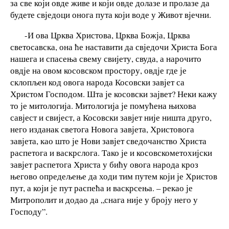
за све који овде живе и који овде долазе и пролазе да
будете свједоци онога пута који воде у Живот вјечни.
-И ова Црква Христова, Црква Божја, Црква
светосавска, она ће наставити да свједочи Христа Бога
нашега и спасења свему свијету, свуда, а нарочито
овдје на овом косовском простору, овдје где је
склопљен код овога народа Косовски завјет са
Христом Господом. Шта је косовски зајвет? Неки кажу
то је митологија. Митологија је помућена њихова
савјест и свијест, а Косовски завјет није ништа друго,
него изданак светога Новога завјета, Христовога
завјета, као што је Нови завјет сведочанство Христа
распетога и васкрслога. Тако је и косовскометохијски
завјет распетога Христа у бићу овога народа кроз
његово опредељење да ходи тим путем који је Христов
пут, а који је пут распећа и васкрсења. – рекао је
Митрополит и додао да „снага није у броју него у
Господу”.