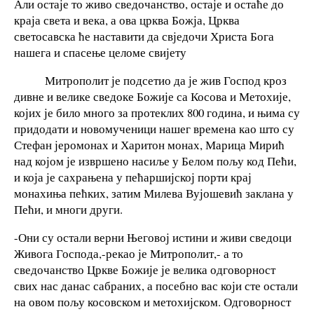
Али остаје то живо сведочанство, остаје и остаће до
краја света и века, а ова црква Божја, Црква
светосавска ће наставити да свједочи Христа Бога
нашега и спасење целоме свијету
Митрополит је подсетио да је жив Господ кроз
дивне и велике сведоке Божије са Косова и Метохије,
којих је било много за протеклих 800 година, и њима су
придодати и новомученици нашег времена као што су
Стефан јеромонах и Харитон монах, Марица Мирић
над којом је извршено насиље у Белом пољу код Пећи,
и која је сахрањена у пећаршијској порти крај
монахиња пећких, затим Милева Вујошевић заклана у
Пећи, и многи други.
-Они су остали верни Његовој истини и живи сведоци
Живога Господа,-рекао је Митрополит,- а то
сведочанство Цркве Божије је велика одговорност
свих нас данас сабраних, а посебно вас који сте остали
на овом пољу косовском и метохијском. Одговорност