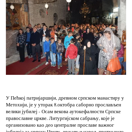
У Пећкој патријаршији, древном српском манастиру у
Метохији, је у уторак 8.октобра саборно прослављен
велики јубилеј - Осам векова аутокефалности Српске
православне цркве. Литургијском сабрању, које је
организовано као део централне прославе важног
јубилеја за српску Цркву, државу и народ, претходило