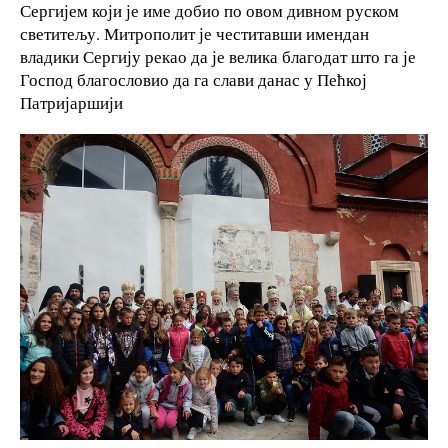
Сергијем који је име добио по овом дивном руском
светитељу. Митрополит је честитавши имендан
владики Сергију рекао да је велика благодат што га је
Господ благословио да га слави данас у Пећкој
Патријаршији