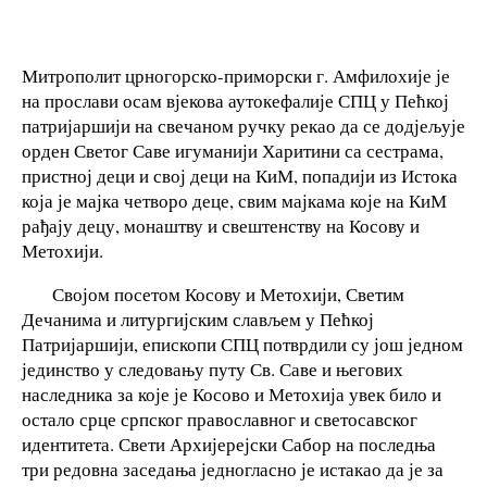
Митрополит црногорско-приморски г. Амфилохије је
на прослави осам вјекова аутокефалије СПЦ у Пећкој
патријаршији на свечаном ручку рекао да се додјељује
орден Светог Саве игуманији Харитини са сестрама,
пристној деци и свој деци на КиМ, попадији из Истока
која је мајка четворо деце, свим мајкама које на КиМ
рађају децу, монаштву и свештенству на Косову и
Метохији.
Својом посетом Косову и Метохији, Светим
Дечанима и литургијским слављем у Пећкој
Патријаршији, епископи СПЦ потврдили су још једном
јединство у следовању путу Св. Саве и његових
наследника за које је Косово и Метохија увек било и
остало срце српског православног и светосавског
идентитета. Свети Архијерејски Сабор на последња
три редовна заседања једногласно је истакао да је за