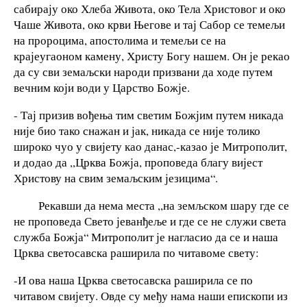
сабирају око Хлеба Живота, око Тела Христовог и око
Чаше Живота, око крви Његове и тај Сабор се темељи
на пророцима, апостолима и темељи се на
крајеугаоном камену, Христу Богу нашем. Он је рекао
да су сви земаљски народи призвани да ходе путем
вечним који води у Царство Божје.
- Тај призив вођења тим светим Божјим путем никада
није био тако снажан и јак, никада се није толико
широко чуо у свијету као данас,-казао је Митрополит,
и додао да ,,Црква Божја, проповеда благу вијест
Христову на свим земаљским језицима“.
Рекавши да нема места ,,на земљском шару где се
не проповеда Свето јеванђеље и где се не служи света
служба Божја“ Митрополит је нагласио да се и наша
Црква светосавска раширила по читавоме свету:
-И ова наша Црква светосавска раширила се по
читавом свијету. Овде су међу нама наши епископи из