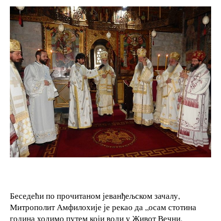
Беседећи по прочитаном јеванђељском зачалу,
Митрополит Амфилохије је рекао да „осам стотина
година ходимо путем који води у Живот Вечни,