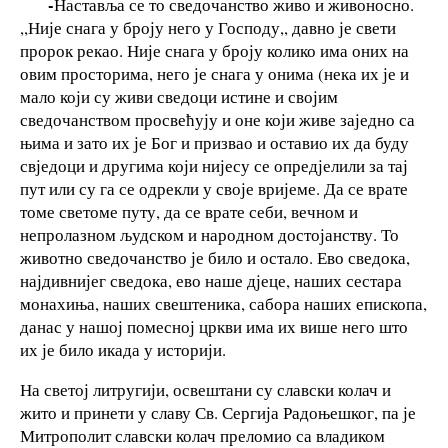
-
Наставља се то сведочанство живо и живоносно.
,,Није снага у броју него у Господу,, давно је свети
пророк рекао. Није снага у броју колико има оних на
овим просторима, него је снага у онима (нека их је и
мало који су живи сведоци истине и својим
сведочанством просвећују и оне који живе заједно са
њима и зато их је Бог и призвао и оставио их да буду
свједоци и другима који нијесу се опредјелили за тај
пут или су га се одрекли у своје вријеме. Да се врате
томе светоме путу, да се врате себи, вечном и
непролазном људском и народном достојанству. То
животно сведочанство је било и остало. Ево сведока,
најдивнијег сведока, ево наше дјеце, наших сестара
монахиња, наших свештеника, сабора наших епископа,
данас у нашој помесној цркви има их више него што
их је било икада у историји.
На светој литругији, освештани су славски колач и
жито и принети у славу Св. Сергија Радоњешког, па је
Митрополит славски колач преломио са владиком