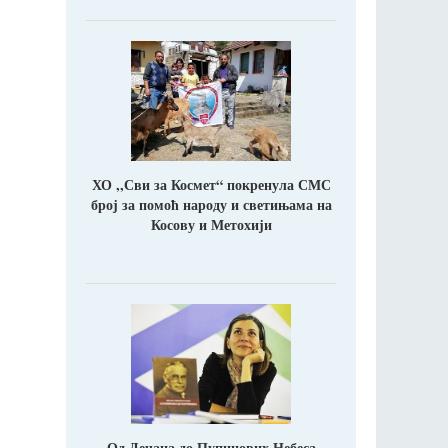
ХО ,,Сви за Космет“ покренула СМС
број за помоћ народу и светињама на
Косову и Метохији
Од Дечана до Пупинових Небеса