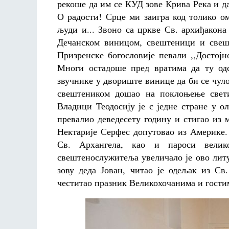
рекоше да им се КУД зове Крива Река и да
О радости! Срце ми заигра код толико ом
људи и... Звоно са цркве Св. архиђакон
Дечанском виницом, свештеници и свешт
Призренске богословије певали ,,Достојн
Многи остадоше пред вратима да ту одс
звучнике у двориште винице да би се чуло 
свештеником дошао на поклоњење свет
Владици Теодосију је с једне стране у о
превалио деведесету годину и стигао из
Нектарије Серфес допутовао из Америке
Св. Архангела, као и пароси вели
свештенослужитеља увеличало је ово литу
зову деда Јован, читао је одељак из Св
честитао празник Великохочанима и гости