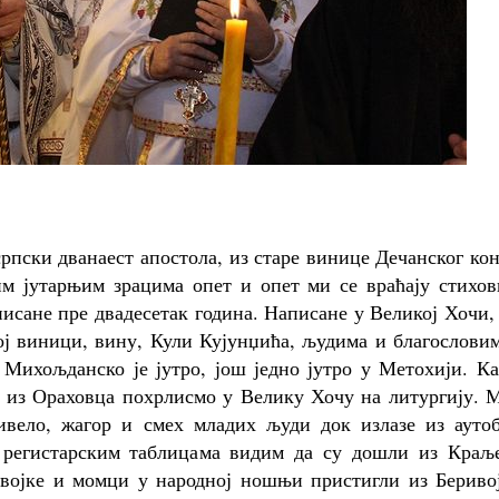
српски дванаест апостола, из старе винице Дечанског ко
вим јутарњим зрацима опет и опет ми се враћају стихо
исане пре двадесетак година. Написане у Великој Хочи,
ј виници, вину, Кули Кујунџића, људима и благословим
 Михољданско је јутро, још једно јутро у Метохији. К
и из Ораховца похрлисмо у Велику Хочу на литургију. 
вело, жагор и смех младих људи док излазе из аутоб
 регистарским таблицама видим да су дошли из Краље
Девојке и момци у народној ношњи пристигли из Бериво