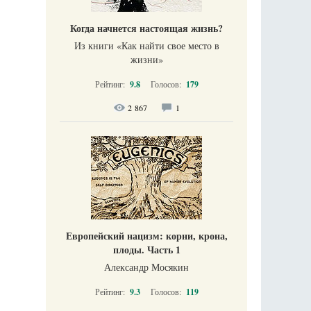
Когда начнется настоящая жизнь?
Из книги «Как найти свое место в
жизни​»
Рейтинг:
9.8
Голосов:
179
2 867
1
Европейский нацизм: корни, крона,
плоды. Часть 1
Александр Мосякин
Рейтинг:
9.3
Голосов:
119