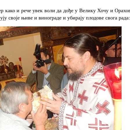
ер како и рече увек воли да дође у Велику Хочу и Орахо
ују своје њиве и винограде и убирају плодове свога рада: