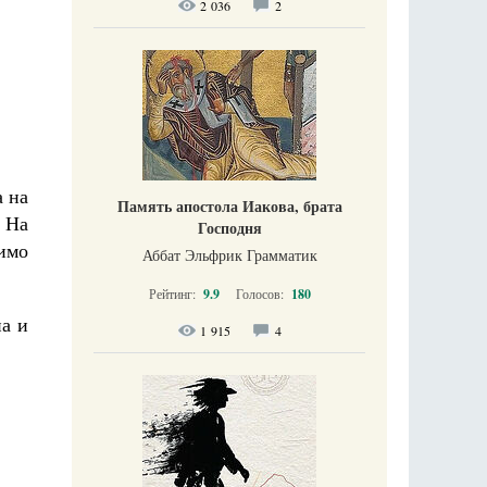
2 036
2
а на
Память апостола Иакова, брата
. На
Господня
симо
Аббат Эльфрик Грамматик
Рейтинг:
9.9
Голосов:
180
на и
1 915
4