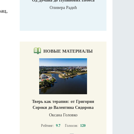
Оливера Радић
вац,
НОВЫЕ МАТЕРИАЛЫ
Тверь как терапия: от Григория
Сороки до Валентина Сидорова
Оксана Головко
Рейтинг:
9.7
Голосов:
120