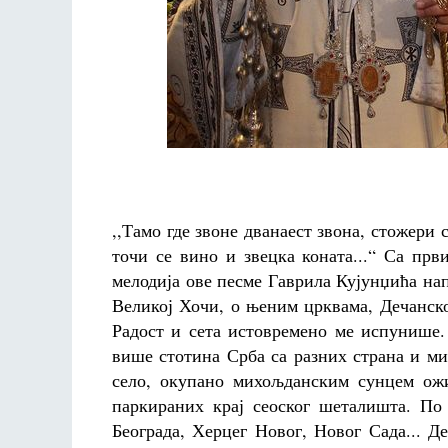
Кирилл Мурышев
,,Тамо где звоне дванаест звона, стожери 
точи се вино и звецка коната...“ Са пр
мелодија ове песме Гаврила Кујунџића нап
Великој Хочи, о њеним црквама, Дечанско
Радост и сета истовремено ме испунише.
више стотина Срба са разних страна и м
село, окупано михољданским сунцем ожи
паркираних крај сеоског шеталишта. По
Београда, Херцег Новог, Новог Сада... 