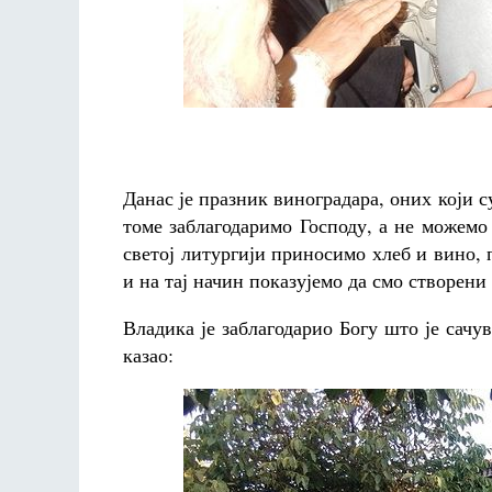
Данас је празник виноградара, оних који с
томе заблагодаримо Господу, а не можемо 
светој литургији приносимо хлеб и вино,
и на тај начин показујемо да смо створени
Владика је заблагодарио Богу што је сачу
казао: