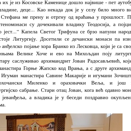
 их је из Косовске Каменице дошло највише - пет аутоб
ладине, деце... Као некада док је у селу било много 
а Стефана ме прену и отргну од враћања у прошлост. П
еномонаси су дочекивали владику Теодосија, а појци
о јест...“ Капела Светог Трифуна се брзо напуни наро
тоје Литургију. Досетили се дечански монаси па изн
анђелско појање хора Бранко из Лесковца, који је са св
ињама Велике Хоче и ево на Михољдан поју литурги
лтару саслуживао архимандрит Јован Радосављевић, кој
 манастира Горње Жапско код Врања, а с друге архиман
. Игуман манастира Савине Макарије и игумани Зочишт
кохочански Миленко и ораховачки Веља, и још 
ргијско сабрање. Стари отац Јован, кога већ одавно мо
. јеванђеља, а владика је у беседи поздравио окупљен
ма.