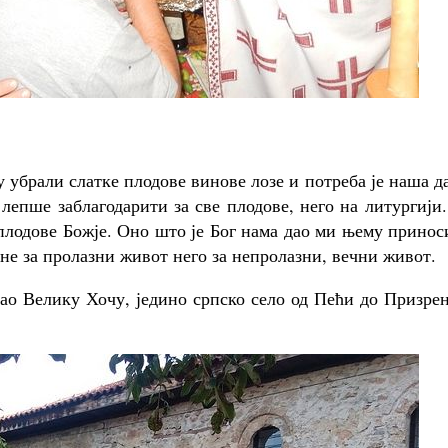
у убрали слатке плодове винове лозе и потреба је наша д
лепше заблагодарити за све плодове, него на литургији
 плодове Божје. Оно што је Бог нама дао ми њему прино
 не за пролазни живот него за непролазни, вечни живот.
вао Велику Хочу, једино српско село од Пећи до Призре