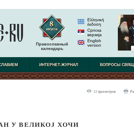
Ελληνική
έκδοση
Српска
верзиjа
English
Православный
version
календарь
СЛАВИЕМ
ИНТЕРНЕТ-ЖУРНАЛ
ВОПРОСЫ СВЯЩ
12 просмотров
Ра
Н У ВЕЛИКОЈ ХОЧИ