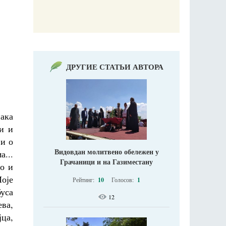
ДРУГИЕ СТАТЬИ АВТОРА
нака
ви и
 и о
Видовдан молитвено обележен у
а...
Грачаници и на Газиместану
ао и
Моје
Рейтинг:
10
Голосов:
1
уса
12
ва,
јца,