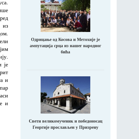
уса.
више
ред
 из
дом.
Одрицање од Косова и Метохије jе
ели
ампутација срца из нашег народног
ојим
бића
ју.
и је
дрит
а и
пар
наси
е и
Свети великомученик и победоносац
Георгије прослављен у Призрену