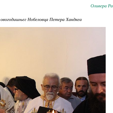
Оливера Ра
и овогодишњег Нобеловца Петера Хандкеа
Чего ждет от нас Бог. 10 заповедей
Святитель Николай Сербс
ученик Георгий Победоносец. Научись у
святого
Роман Котов