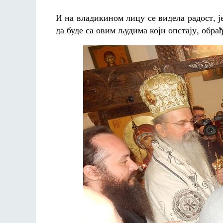
И на владикином лицу се видела радост, ј
да буде са овим људима који опстају, обрађ