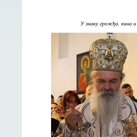
У знаку грожђа, вина 
Великом
аф
Как найти своё место в жизни