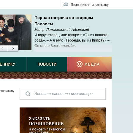
Подписаться на рассылку
Первая встреча со старцем
Паисием
Митр. Лимасольский Афанасий
И вдруг старец мне говорит: «Ты из нашего
рода». – А я ему: «Геронда, вы из Кипра?» –
Он мне: «Бестолковый».
ЕННИКУ
НОВОСТИ
МЕДИА
спечатать