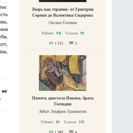
ье.
Тверь как терапия: от Григория
есть
Сороки до Валентина Сидорова
овь,
Оксана Головко
воим
Рейтинг:
9.8
Голосов:
91
бя,
ет,
1 512
2
ашь,
 не
Память апостола Иакова, брата
»
Господня
Аббат Эльфрик Грамматик
Рейтинг:
10
Голосов:
131
1 385
4