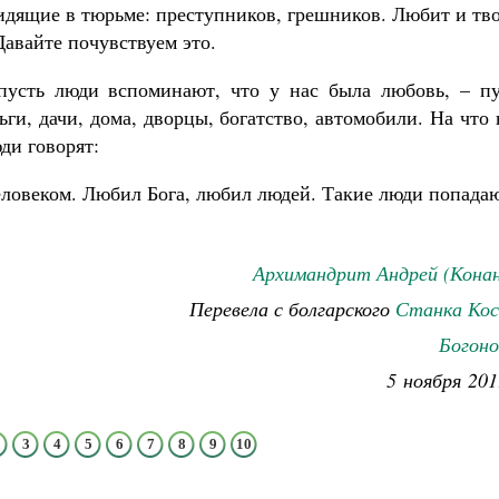
сидящие в тюрьме: преступников, грешников. Любит и тв
Давайте почувствуем это.
пусть люди вспоминают, что у нас была любовь, – пу
ьги, дачи, дома, дворцы, богатство, автомобили. На что
ди говорят:
еловеком. Любил Бога, любил людей. Такие люди попада
Архимандрит Андрей (Конан
Перевела с болгарского
Станка Кос
Богоно
5 ноября 201
3
4
5
6
7
8
9
10