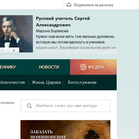
Подписаться на рассылку
Русский учитель Сергей
Александрович
Марина Бирюкова
Нужно нам всем жить тою жизнью духовною,
которую мы хотим вдохнуть в учеников
наших школ. Лицемерие в школьном деле не
только бесплодно, но и преступно.
ЕННИКУ
НОВОСТИ
МЕДИА
благочестия
|
Жизнь Церкви
|
Богослужение
спечатать