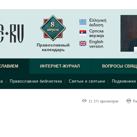
Ελληνική
έκδοση
Српска
верзиjа
English
Православный
version
календарь
СЛАВИЕМ
ИНТЕРНЕТ-ЖУРНАЛ
ВОПРОСЫ СВЯЩ
ка
|
Православная библиотека
|
Святые и святыни
|
Подвижники 
21 271 просмотров
Ра