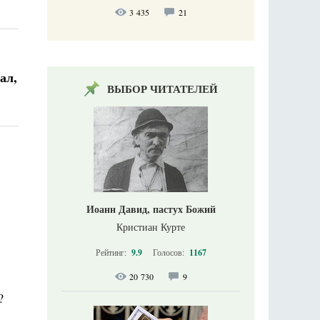
3 435
21
ал,
ВЫБОР ЧИТАТЕЛЕЙ
Иоанн Давид, пастух Божий
Кристиан Курте
Рейтинг:
9.9
Голосов:
1167
20 730
9
?