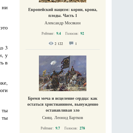
, ни
Европейский нацизм: корни, крона,
плоды. Часть 1
Александр Мосякин
 это
Рейтинг:
9.4
Голосов:
92
2 122
1
ко 3
н, у
ть в
ке,
оги
Бремя меча и исцеление сердца: как
остаться христианином, вынужденно
 ты
останавливая зло
 ты
Свящ. Леонид Бартков
Рейтинг:
9.7
Голосов:
278