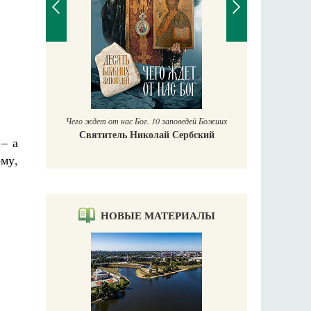
П
Е
аучись у
Чего ждет от нас Бог. 10 заповедей Божиих
Святитель Николай Сербский
 – а
му,
НОВЫЕ МАТЕРИАЛЫ