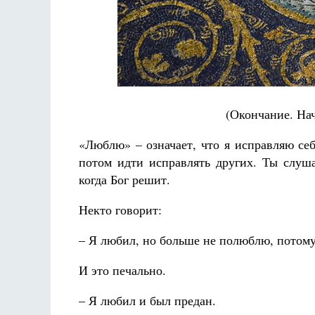
Разлуки не будет
(Окончание. Нач
Фредерика де Грааф
«Люблю» – означает, что я исправляю себя
потом идти исправлять других. Ты слуша
когда Бог решит.
Некто говорит:
– Я любил, но больше не полюблю, потому 
И это печально.
– Я любил и был предан.