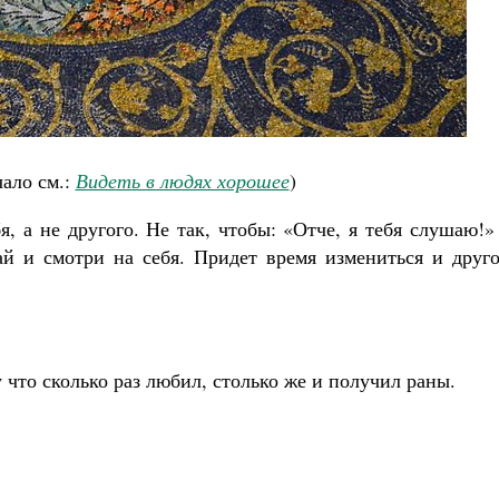
Великомученик Георгий Победоносец. Н
святого
ало см.:
Видеть в людях хорошее
)
Роман Котов
Как найти своё место в жизни
Кирилл Мурышев
, а не другого. Не так, чтобы: «Отче, я тебя слушаю!»
й и смотри на себя. Придет время измениться и друго
что сколько раз любил, столько же и получил раны.