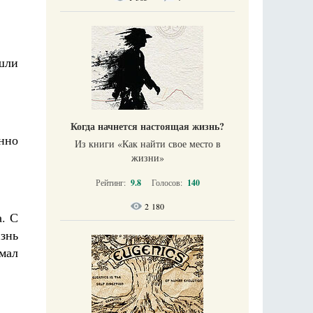
ошли
Когда начнется настоящая жизнь?
янно
Из книги «Как найти свое место в
жизни​»
Рейтинг:
9.8
Голосов:
140
2 180
а. С
знь
имал