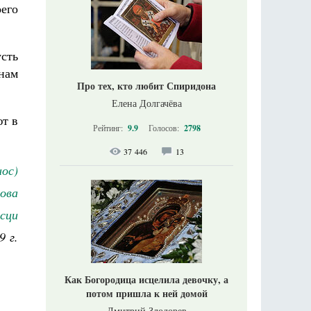
оего
сть
 нам
Про тех, кто любит Спиридона
Елена Долгачёва
ют в
Рейтинг:
9.9
Голосов:
2798
37 446
13
ос)
ова
сци
9 г.
Как Богородица исцелила девочку, а
потом пришла к ней домой
Дмитрий Злодорев