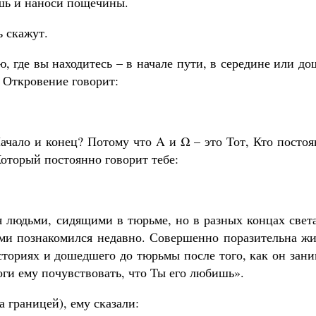
ешь и наноси пощечины.
ь скажут.
ю, где вы находитесь – в начале пути, в середине или д
 Откровение говорит:
ачало и конец? Потому что Α и Ω – это Тот, Кто посто
Который постоянно говорит тебе:
я людьми, сидящими в тюрьме, но в разных концах свет
ми познакомился недавно. Совершенно поразительна жи
историях и дошедшего до тюрьмы после того, как он зан
оги ему почувствовать, что Ты его любишь».
а границей), ему сказали: