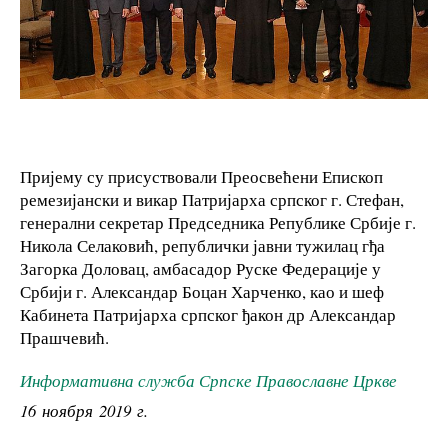
Пријему су присуствовали Преосвећени Епископ
ремезијански и викар Патријарха српског г. Стефан,
генерални секретар Председника Републике Србије г.
Никола Селаковић, републички јавни тужилац гђа
Загорка Доловац, амбасадор Руске Федерације у
Србији г. Александар Боцан Харченко, као и шеф
Кабинета Патријарха српског ђакон др Александар
Прашчевић.
Информативна служба Српске Православне Цркве
16 ноября 2019 г.