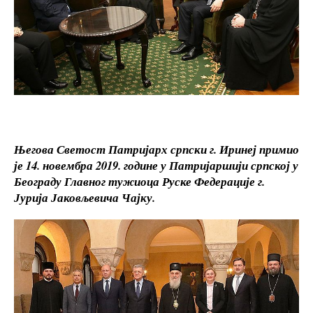
Његова Светост Патријарх српски г. Иринеј примио
је 14. новембра 2019. године у Патријаршији српској у
Београду Главног тужиоца Руске Федерације г.
Јурија Јаковљевича Чајку.