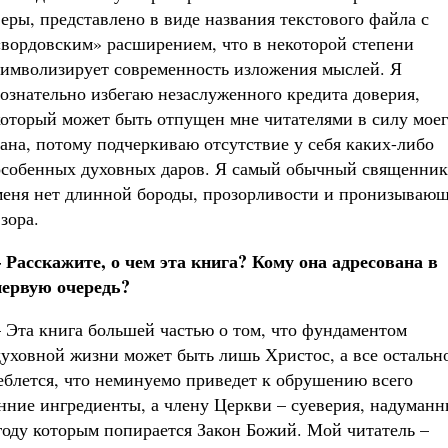
веры, представлено в виде названия текстового файла с
«вордовским» расширением, что в некоторой степени
символизирует современность изложения мыслей. Я
сознательно избегаю незаслуженного кредита доверия,
который может быть отпущен мне читателями в силу мое
сана, потому подчеркиваю отсутствие у себя каких-либо
особенных духовных даров. Я самый обычный священник
меня нет длинной бороды, прозорливости и пронизывающ
зора.
– Расскажите, о чем эта книга? Кому она адресована в
первую очередь?
– Эта книга большей частью о том, что фундаментом
духовной жизни может быть лишь Христос, а все остальн
еблется, что неминуемо приведет к обрушению всего
ние ингредиенты, а члену Церкви – суеверия, надуманн
угоду которым попирается Закон Божий. Мой читатель –