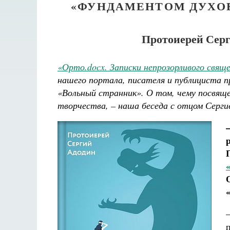
«ФУНДАМЕНТОМ ДУХО
Протоиерей Серг
«Орто.docx. Записки непрозорливого свящ
нашего портала, писателя и публициста 
«Вольный странник». О том, чему посвящен
творчества, – наша беседа с отцом Серги
Разлуки не будет
Фредерика де Грааф