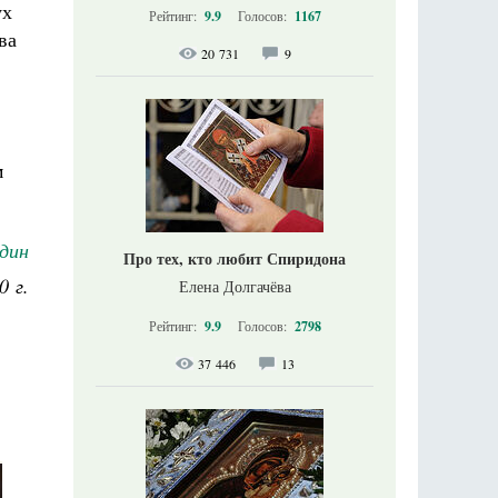
ух
Рейтинг:
9.9
Голосов:
1167
ва
20 731
9
м
дин
Про тех, кто любит Спиридона
0 г.
Елена Долгачёва
Рейтинг:
9.9
Голосов:
2798
37 446
13