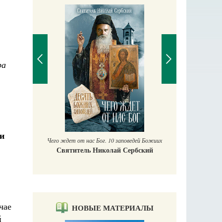
ра
П
Е
аучись у
и
Чего ждет от нас Бог. 10 заповедей Божиих
Святитель Николай Сербский
чае
НОВЫЕ МАТЕРИАЛЫ
й