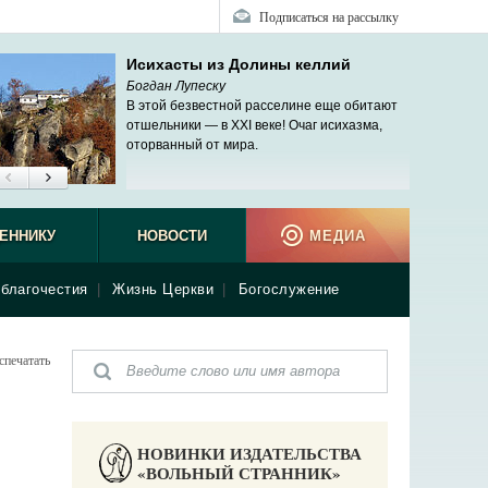
Подписаться на рассылку
Исихасты из Долины келлий
Богдан Лупеску
В этой безвестной расселине еще обитают
отшельники — в XXI веке! Очаг исихазма,
оторванный от мира.
ЕННИКУ
НОВОСТИ
МЕДИА
благочестия
|
Жизнь Церкви
|
Богослужение
спечатать
НОВИНКИ ИЗДАТЕЛЬСТВА
«ВОЛЬНЫЙ СТРАННИК»