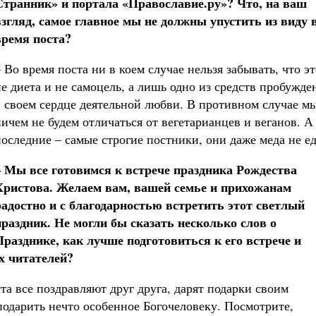
Странник» и портала «Православие.ру»? Что, на ваш
взгляд, самое главное мы не должны упустить из виду 
время поста?
 Во время поста ни в коем случае нельзя забывать, что эт
не диета и не самоцель, а лишь одно из средств пробужде
в своем сердце деятельной любви. В противном случае м
ничем не будем отличаться от вегетарианцев и веганов. А
последние – самые строгие постники, они даже меда не ед
– Мы все готовимся к встрече праздника Рождества
Христова. Желаем вам, вашей семье и прихожанам
радостно и с благодарностью встретить этот светлый
праздник. Не могли бы сказать несколько слов о
Празднике, как лучше подготовиться к его встрече и
х читателей?
та все поздравляют друг друга, дарят подарки своим
подарить нечто особенное Богочеловеку. Посмотрите,