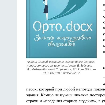
в
Адодин Сергий, священник. «Орто.docx». Записки 
непрозорливого священника. / сост. Е. Зубкова. — 
М. : Изд-во «Вольный Странник», 2019. — 192 с. — 
ил. ISBN 978-5-00152-025-2
песок, который при любой непогоде покол
здания. Камню не нужны никакие посторон
страхи и «предания старцев людских», в 