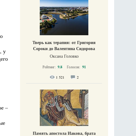
го
Тверь как терапия: от Григория
Сороки до Валентина Сидорова
, у
Оксана Головко
его
Рейтинг:
9.8
Голосов:
91
1 521
2
ое –
ые
Память апостола Иакова, брата