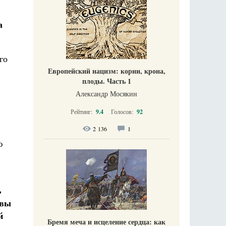
а
го
Европейский нацизм: корни, крона,
плоды. Часть 1
Александр Мосякин
Рейтинг:
9.4
Голосов:
92
2 136
1
ю
ь
 вы
й
Бремя меча и исцеление сердца: как