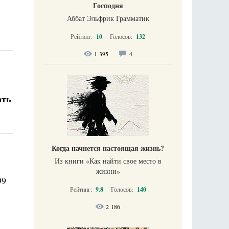
Господня
Аббат Эльфрик Грамматик
Рейтинг:
10
Голосов:
132
1 395
4
ать
Когда начнется настоящая жизнь?
Из книги «Как найти свое место в
жизни​»
99
Рейтинг:
9.8
Голосов:
140
2 186