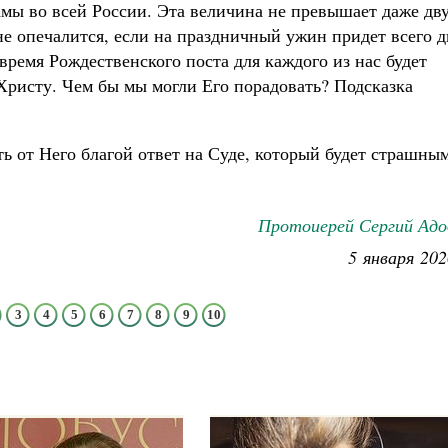
рамы во всей России. Эта величина не превышает даже дв
 не опечалится, если на праздничный ужин придет всего д
ремя Рождественского поста для каждого из нас будет
Христу. Чем бы мы могли Его порадовать? Подсказка
ь от Него благой ответ на Суде, который будет страшны
Протоиерей Сергий Адо
5 января 202
3
4
5
6
7
8
9
10