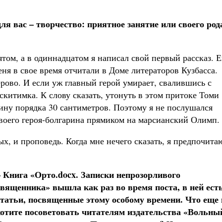
ля вас – творчество: приятное занятие или своего род
ятом, а в одиннадцатом я написал свой первый рассказ. Е
еня в свое время отчитали в Доме литераторов Кузбасса.
ово. И если уж главный герой умирает, свалившись с
 Искитимка. К слову сказать, утонуть в этом притоке Томи
ину порядка 30 сантиметров. Поэтому я не послушался
своего героя-болгарина прямиком на марсианский Олимп.
ых, и проповедь. Когда мне нечего сказать, я предпочита
– Книга «Орто.docx. Записки непрозорливого
священника» вышла как раз во время поста, в ней ест
статьи, посвященные этому особому времени. Что еще
хотите посоветовать читателям издательства «Вольны