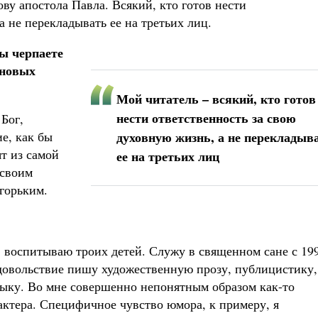
ову апостола Павла. Всякий, кто готов нести
а не перекладывать ее на третьих лиц.
вы черпаете
 новых
Мой читатель – всякий, кто готов
нести ответственность за свою
Бог,
е, как бы
духовную жизнь, а не перекладыв
ят из самой
ее на третьих лиц
 своим
горьким.
т, воспитываю троих детей. Служу в священном сане с 19
 удовольствие пишу художественную прозу, публицистику,
зыку. Во мне совершенно непонятным образом как-то
актера. Специфичное чувство юмора, к примеру, я