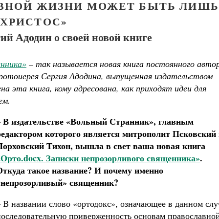
ВНОЙ ЖИЗНИ МОЖЕТ БЫТЬ ЛИШЬ
ХРИСТОС»
ий Адодин о своей новой книге
енника»
– так называется новая книга постоянного авто
протоиерея Сергия Адодина, выпущенная издательством
а эта книга, кому адресована, как приходят идеи для
ем.
Великомученик Георгий Победоносец. Н
– В издательстве «Вольный Странник», главным
святого
редактором которого является митрополит Псковский 
Роман Котов
Как найти своё место в жизни
Порховский Тихон, вышла в свет ваша новая книга
Кирилл Мурышев
«Орто.docx. Записки непрозорливого священника»
.
Откуда такое название? И почему именно
«непрозорливый» священник?
– В названии слово «ортодокс», означающее в данном слу
последовательную приверженность основам православно