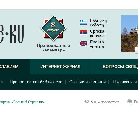
Ελληνική
έκδοση
Српска
верзиjа
English
Православный
version
календарь
СЛАВИЕМ
ИНТЕРНЕТ-ЖУРНАЛ
ВОПРОСЫ СВЯЩ
ка
|
Православная библиотека
|
Святые и святыни
|
Подвижники 
епархии «Вольный Странник»
5 014 просмотров
Ра