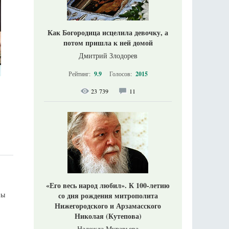
Как Богородица исцелила девочку, а
потом пришла к ней домой
Дмитрий Злодорев
Рейтинг:
9.9
Голосов:
2015
23 739
11
«Его весь народ любил». К 100-летию
ны
со дня рождения митрополита
Нижегородского и Арзамасского
Николая (Кутепова)
Надежда Муравьева