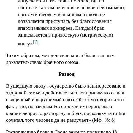
допускается в тех только местах, где по
обстоятельствам венчание в церкви невозможно;
притом к таковым венчаниям отнюдь не
дозволяется приступать без благословения
епархиальных архиереев. Каждый брак
записывается в приходскую (метрическую)
[7]
книгу»
.
Таким образом, метрические книги были главным
доказательством брачного союза.
Развод
В ушедшую эпоху государство было заинтересовано в
здоровой семье и действительно воспринимало ее как
священный и нерушимый союз. Об этом говорит и тот
факт, что, по законам Российской империи, было
крайне непросто расторгнуть брак, поскольку «что Бог
сочетал, того человек да не разлучает» (Мф. 16: 6).
Расторжению брака в Своде законов посвящено 16