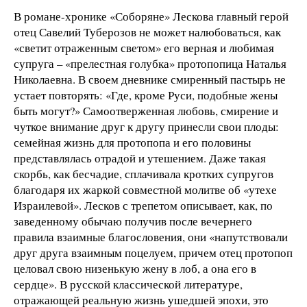
В романе-хронике «Соборяне» Лескова главный герой
отец Савелий Туберозов не может налюбоваться, как
«светит отраженным светом» его верная и любимая
супруга – «прелестная голубка» протопопица Наталья
Николаевна. В своем дневнике смиренный пастырь не
устает повторять: «Где, кроме Руси, подобные жены
быть могут?» Самоотверженная любовь, смирение и
чуткое внимание друг к другу принесли свои плоды:
семейная жизнь для протопопа и его половины
представлялась отрадой и утешением. Даже такая
скорбь, как бесчадие, сплачивала кротких супругов
благодаря их жаркой совместной молитве об «утехе
Израилевой». Лесков с трепетом описывает, как, по
заведенному обычаю получив после вечернего
правила взаимные благословения, они «напутствовали
друг друга взаимным поцелуем, причем отец протопоп
целовал свою низенькую жену в лоб, а она его в
сердце». В русской классической литературе,
отражающей реальную жизнь ушедшей эпохи, это