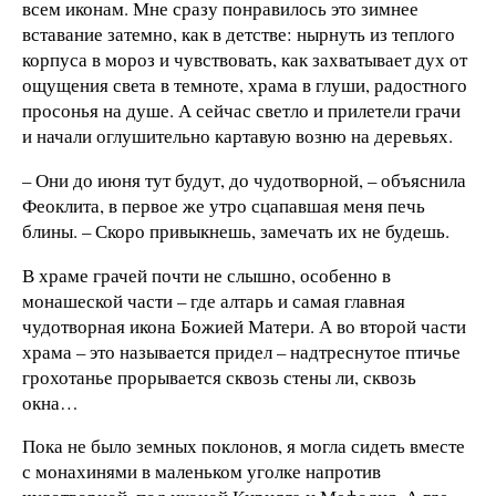
всем иконам. Мне сразу понравилось это зимнее
вставание затемно, как в детстве: нырнуть из теплого
корпуса в мороз и чувствовать, как захватывает дух от
ощущения света в темноте, храма в глуши, радостного
просонья на душе. А сейчас светло и прилетели грачи
и начали оглушительно картавую возню на деревьях.
– Они до июня тут будут, до чудотворной, – объяснила
Феоклита, в первое же утро сцапавшая меня печь
блины. – Скоро привыкнешь, замечать их не будешь.
В храме грачей почти не слышно, особенно в
монашеской части – где алтарь и самая главная
чудотворная икона Божией Матери. А во второй части
храма – это называется придел – надтреснутое птичье
грохотанье прорывается сквозь стены ли, сквозь
окна…
Пока не было земных поклонов, я могла сидеть вместе
с монахинями в маленьком уголке напротив