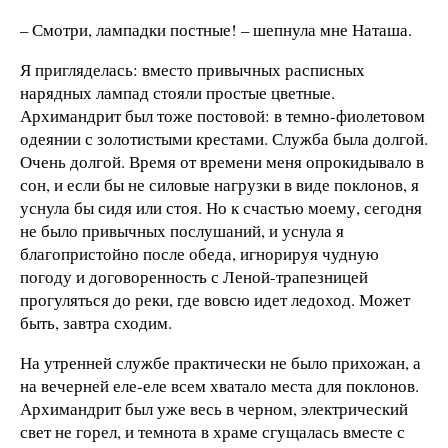
– Смотри, лампадки постные! – шепнула мне Наташа.
Я пригляделась: вместо привычных расписных
нарядных лампад стояли простые цветные.
Архимандрит был тоже постовой: в темно-фиолетовом
одеянии с золотистыми крестами. Служба была долгой.
Очень долгой. Время от времени меня опрокидывало в
сон, и если бы не силовые нагрузки в виде поклонов, я
уснула бы сидя или стоя. Но к счастью моему, сегодня
не было привычных послушаний, и уснула я
благопристойно после обеда, игнорируя чудную
погоду и договоренность с Леной-трапезницей
прогуляться до реки, где вовсю идет ледоход. Может
быть, завтра сходим.
На утренней службе практически не было прихожан, а
на вечерней еле-еле всем хватало места для поклонов.
Архимандрит был уже весь в черном, электрический
свет не горел, и темнота в храме сгущалась вместе с