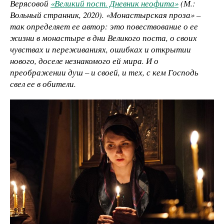
Верясовой
«Великий пост. Дневник неофита»
(М.:
Вольный странник, 2020). «Монастырская проза» –
так определяет ее автор: это повествование о ее
жизни в монастыре в дни Великого поста, о своих
чувствах и переживаниях, ошибках и открытии
нового, доселе незнакомого ей мира. И о
преображении душ – и своей, и тех, с кем Господь
свел ее в обители.