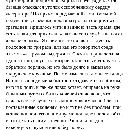
чудотворной, под иконой Кирилла и Мефодия. А где
бы еще отыскался уголок оскорбленному сердцу
литератора? Но прямо перед иконой стоит большой
подсвечник, и земные поклоны грозили обернуться
трагедией. Пришлось уйти в заднюю часть храма, где
есть лавки для прихожан – пять часов службы на ногах
я бы не осилила. Я и земные-то поклоны – десять
подходов по три раза, или как это говорится среди
атлетов – с трудом выдержала. Сначала припадала на
одно колено, опускала второе, кланялась и вставала в
обратном порядке, но это было долго и вызывало
старушечье кряканье. Потом заметила, что насельница
Наташа впереди меня быстро складывается горбиком,
ныряя к полу, и так же ловко встает, опираясь на руки.
Опытным путем отбитых коленей стало ясно, что
падать все же лучше на ладони, максимально близко
поставленные к коленям, но и тут не без проблем: при
вставании под пятки неминуемо попадает подол юбки,
и что делать с этим – неясно. Рано или поздно
навернусь с шумом или юбку порву.