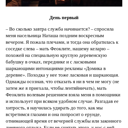
День первый
– Во сколько завтра служба начинается? – спросила
меня насельница Наташа поздним воскресным
вечером. Я пожала плечами, и тогда она обратилась к
соседке слева – мать Феоклите, нашему келарю –
похожей на специальную круглую деревенскую
бабушку в очках, переднике и с ласковыми
шаркающими интонациями рекламы «Домика в
деревне». Походка у нее тоже ласковая и шаркающая.
Однажды осознав, что отказать я ни в чем не могу (не
затем же я приехала, чтобы лентяйничать), мать
Феоклита волевым решением взяла меня в помощники
и использует при всяком удобном случае. Разгадав ее
хитрость, я научилась удирать до того, как мы
встретимся глазами и она попросит о ерунде,
отнимающей время от вечерней службы или законного
дневного отдыха. Если не считать этого, у нас с ней