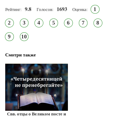
9.8
1693
1
Рейтинг:
Голосов:
Оценка:
2
3
4
5
6
7
8
9
10
Смотри также
Свв. отцы о Великом посте и