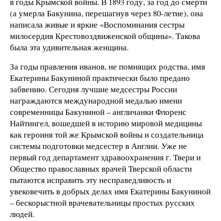
в годы Крымской войны. В 1893 году, за год до смерти
(а умерла Бакунина, перешагнув через 80-летие), она
написала живые и яркие «Воспоминания сестры
милосердия Крестовоздвиженской общины». Такова
была эта удивительная женщина.
За годы правления иванов, не помнящих родства, имя
Екатерины Бакуниной практически было предано
забвению. Сегодня лучшие медсестры России
награждаются международной медалью имени
современницы Бакуниной – англичанки Флоренс
Найтингел, вошедшей в историю мировой медицины
как героиня той же Крымской войны и создательница
системы подготовки медсестер в Англии. Уже не
первый год департамент здравоохранения г. Твери и
Общество православных врачей Тверской области
пытаются исправить эту несправедливость и
увековечить в добрых делах имя Екатерины Бакуниной
– бескорыстной врачевательницы простых русских
людей.