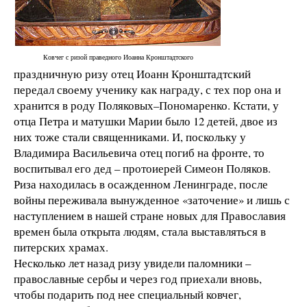
Ковчег с ризой праведного Иоанна Кронштадтского
праздничную ризу отец Иоанн Кронштадтский
передал своему ученику как награду, с тех пор она и
хранится в роду Поляковых–Пономаренко. Кстати, у
отца Петра и матушки Марии было 12 детей, двое из
них тоже стали священниками. И, поскольку у
Владимира Васильевича отец погиб на фронте, то
воспитывал его дед – протоиерей Симеон Поляков.
Риза находилась в осажденном Ленинграде, после
войны переживала вынужденное «заточение» и лишь с
наступлением в нашей стране новых для Православия
времен была открыта людям, стала выставляться в
питерских храмах.
Несколько лет назад ризу увидели паломники –
православные сербы и через год приехали вновь,
чтобы подарить под нее специальный ковчег,