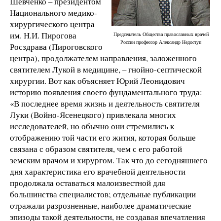
Шевченко – президентом
Национального медико-
хирургического центра
им. Н.И. Пирогова
Председатель Общества православных врачей
России профессор Александр Недоступ
Росздрава (Пироговского
центра), продолжателем направления, заложенного
святителем Лукой в медицине, – гнойно-септической
хирургии. Вот как объясняет Юрий Леонидович
историю появления своего фундаментального труда:
«В последнее время жизнь и деятельность святителя
Луки (Войно-Ясенецкого) привлекала многих
исследователей, но обычно они стремились к
отображению той части его жития, которая больше
связана с образом святителя, чем с его работой
земским врачом и хирургом. Так что до сегодняшнего
дня характеристика его врачебной деятельности
продолжала оставаться малоизвестной для
большинства специалистов; отдельные публикации
отражали разрозненные, наиболее драматические
эпизоды такой деятельности, не создавая впечатления