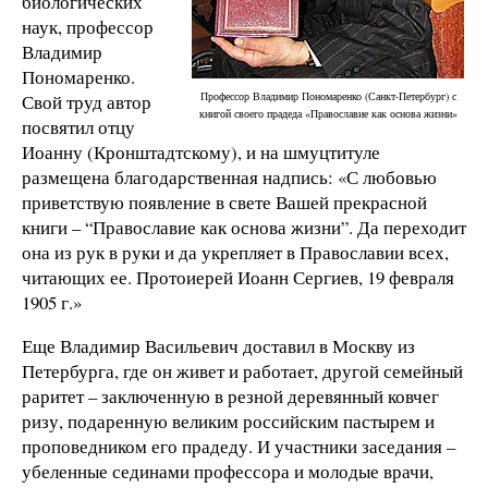
биологических
наук, профессор
Владимир
Пономаренко.
Профессор Владимир Пономаренко (Санкт-Петербург) с
Свой труд автор
книгой своего прадеда «Православие как основа жизни»
посвятил отцу
Иоанну (Кронштадтскому), и на шмуцтитуле
размещена благодарственная надпись: «С любовью
приветствую появление в свете Вашей прекрасной
книги – “Православие как основа жизни”. Да переходит
она из рук в руки и да укрепляет в Православии всех,
читающих ее. Протоиерей Иоанн Сергиев, 19 февраля
1905 г.»
Еще Владимир Васильевич доставил в Москву из
Петербурга, где он живет и работает, другой семейный
раритет – заключенную в резной деревянный ковчег
ризу, подаренную великим российским пастырем и
проповедником его прадеду. И участники заседания –
убеленные сединами профессора и молодые врачи,