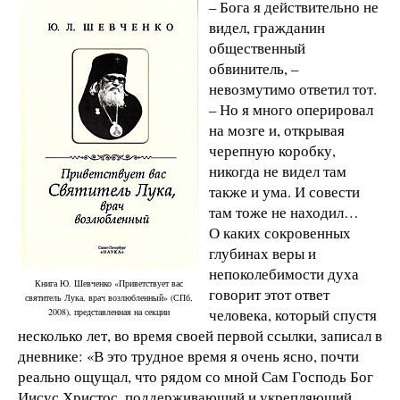
– Бога я действительно не
видел, гражданин
общественный
обвинитель, –
невозмутимо ответил тот.
– Но я много оперировал
на мозге и, открывая
черепную коробку,
никогда не видел там
также и ума. И совести
там тоже не находил…
О каких сокровенных
глубинах веры и
непоколебимости духа
Книга Ю. Шевченко «Приветствует вас
говорит этот ответ
святитель Лука, врач возлюбленный» (СПб,
человека, который спустя
2008), представленная на секции
несколько лет, во время своей первой ссылки, записал в
дневнике: «В это трудное время я очень ясно, почти
реально ощущал, что рядом со мной Сам Господь Бог
Иисус Христос, поддерживающий и укрепляющий