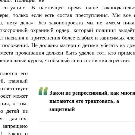
 ситуацию. В настоящее время наше законодательс
еры, только если есть состав преступления. Мы все 
ла, нету дела». Без законопроекта мы не имеем ника
ткосрочный охранный ордер, который полиция выдаёт
акт насилия и притеснения более слабых и зависимых чл
м положения. Не должны матери с детьми убегать из до
 места проживания должен быть удален тот, кто примен
пециальные курсы, чтобы выйти из состояния агрессии.
таются его
уй, главный
ветствует
Закон не репрессивный, как мног
роект может
пытаются его трактовать, а
ния, о том,
защитный
ю детей из
 – для тех,
запрещено
). Закон о