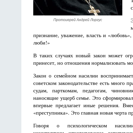
с
Протоиерей Андрей Лоргус
признание, уважение, власть и «любовь»,
люби!»
В таких случаях новый закон может ог
принесет, но отношения нормализовать мо
Закон о семейном насилии воспринимает
советском законодательстве есть много 
судам, парткомам, педагогам, чиновн
наносящие ущерб семье. Это сформировало
впервые предлагает иные решения. Вмес
«преступника». Это главная новая черта 
Говоря о психологическом наси
манипуляции, игнорирование, запугиван