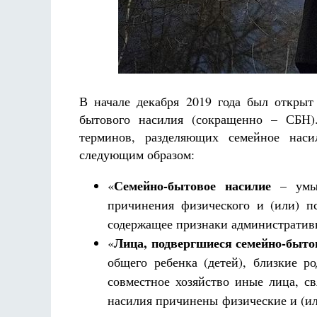
В начале декабря 2019 года был открыт
Разлуки не будет
бытового насилия (сокращенно – СБН)
Фредерика де Грааф
терминов, разделяющих семейное наси
следующим образом:
Семейно-бытовое насилие
«
– умыш
причинения физического и (или) пс
содержащее признаки административ
Лица, подвергшиеся семейно-быто
«
общего ребенка (детей), близкие 
совместное хозяйство иные лица, с
насилия причинены физические и (ил