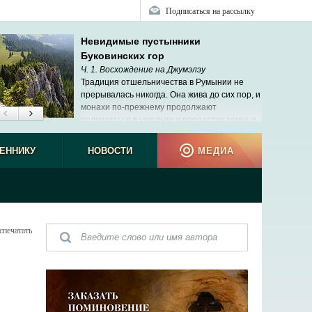
Подписаться на рассылку
Невидимые пустынники
Буковинских гор
Ч. 1. Восхождение на Джумэлэу
Традиция отшельничества в Румынии не
прерывалась никогда. Она жива до сих пор, и
монахи по-прежнему продолжают
подвизаться в ущельях и пропастях земных.
ЕННИКУ
НОВОСТИ
МЕДИА
спечатать