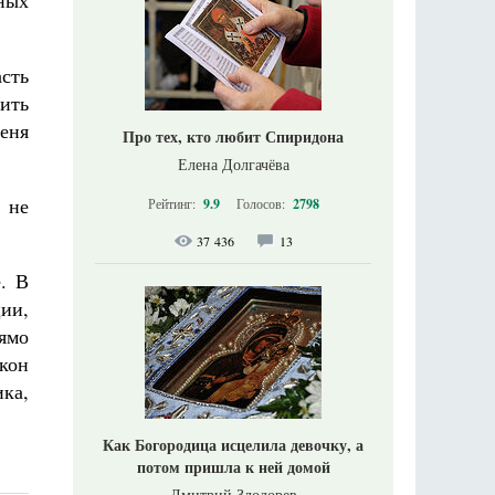
ных
сть
ить
меня
Про тех, кто любит Спиридона
Елена Долгачёва
 не
Рейтинг:
9.9
Голосов:
2798
37 436
13
. В
ции,
ямо
акон
ка,
Как Богородица исцелила девочку, а
потом пришла к ней домой
Дмитрий Злодорев