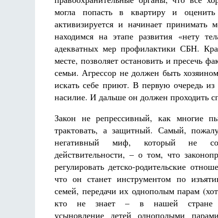
могла попасть в квартиру и оценить
активизируется и начинает принимать м
находимся на этапе развития «нету те
адекватных мер профилактики СБН. Кра
месте, позволяет остановить и пресечь ф
семьи. Агрессор не должен быть хозяино
искать себе приют. В первую очередь из
насилие. И дальше он должен проходить с
Закон не репрессивный, как многие пы
трактовать, а защитный. Самый, пожал
негативный миф, который не соот
действительности, – о том, что законоп
регулировать детско-родительские отноше
что он станет инструментом по изъяти
семей, передачи их однополым парам (хотя
кто не знает – в нашей стране 
усыновление детей однополыми парами