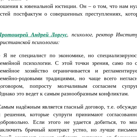
ошения к ювенальной юстиции. Он – о том, что нам ну
тей постфактум о совершенных преступлениях, кото
Протоиерей Андрей Лоргус
, психолог, ректор Инстит
христианской психологии:
– Я не специалист по экономике, но специализируюс
семейной психологии. С этой точки зрения, само по с
семейное хозяйство ограничивается и регламентируе
семейно-родовыми традициями, но чаще всего неглас
договором, попросту молчаливым согласием супруг
Однако это ведет к самым разнообразным конфликтам.
Самым надёжным является гласный договор, т.е. обсужд
и решения, которые супруги принимают согласованн
добровольно. Если этого не удается добиться, то мо
заключить брачный контракт устно, но лучше письмен