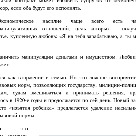
Такой контракт может избавить супругов от бесконеч
сор, если оба будут его исполнять.
Экономическое насилие чаще всего есть ча
манипулятивных отношений, цель которых – получ
 т.е. купленную любовь: «Я на тебя зарабатываю, а ты 
раничить манипуляции деньгами и имуществом. Любви
жет.
ся как вторжение в семью. Но это ложное восприятие
правовых норм, позволяющих государству, милиции-поли
икам, судам вмешиваться и принимать решения, пр
сь в 1920-е годы и продолжается по сей день. Новый з
то «изъятия ребенка» предлагается удаление насильни
правовой нормы.
лии – это
ие, шантаж,