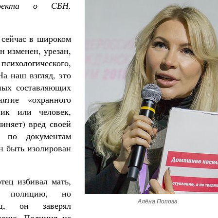
роекта о СБН,
 сейчас в широком
н изменен, урезан,
психологического,
На наш взгляд, это
ных составляющих
ятие «охранного
ник или человек,
иняет) вред своей
я по документам
н быть изолирован
тец избивал мать,
и полицию, но
Алёна Попова
ец, он заверял
орошо. Полиция не