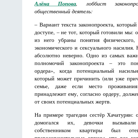
Алёна Попова
, лоббист законоп
общественный деятель:
– Вариант текста законопроекта, который
доступе, – не тот, который готовили мы: о
из него убраны понятия физического, 
экономического и сексуального насилия. 
абсолютно неверно. Одно из самых важ
полномочий законопроекта – это пон
ордера», когда потенциальный насиль
который может причинить (или уже прич
семье, даже если место проживани
принадлежит ему, согласно ордеру, долже
от своих потенциальных жертв.
На примере трагедии сестёр Хачатурян: о
домогался их, девочки вызывал
собственником квартиры был от
правоохранительные органы, что все х