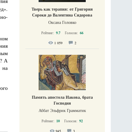
лия
ед».
Тверь как терапия: от Григория
Сороки до Валентина Сидорова
но-
Оксана Головко
Рейтинг:
9.7
Голосов:
66
ном
1 059
2
ния
жным
ы? А
 на
ого
Память апостола Иакова, брата
Господня
Аббат Эльфрик Грамматик
Рейтинг:
10
Голосов:
92
945
3