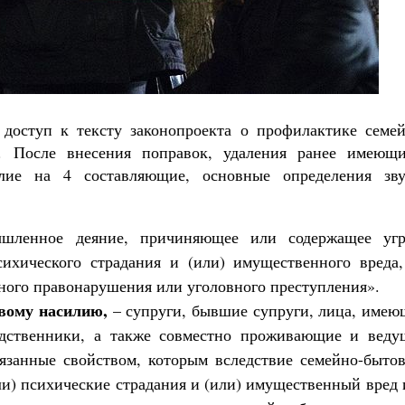
Великомученик Георгий Победоносец. Н
 доступ к тексту законопроекта о профилактике семей
святого
. После внесения поправок, удаления ранее имеющи
Роман Котов
Как найти своё место в жизни
лие на 4 составляющие, основные определения зву
Кирилл Мурышев
ленное деяние, причиняющее или содержащее угр
ихического страдания и (или) имущественного вреда,
ного правонарушения или уголовного преступления».
вому насилию,
– супруги, бывшие супруги, лица, имею
родственники, а также совместно проживающие и веду
вязанные свойством, которым вследствие семейно-бытов
и) психические страдания и (или) имущественный вред