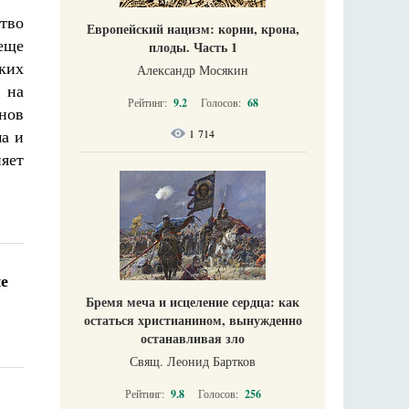
тво
Европейский нацизм: корни, крона,
еще
плоды. Часть 1
ких
Александр Мосякин
 на
Рейтинг:
9.2
Голосов:
68
енов
ма и
1 714
яет
ие
Бремя меча и исцеление сердца: как
остаться христианином, вынужденно
останавливая зло
Свящ. Леонид Бартков
Рейтинг:
9.8
Голосов:
256