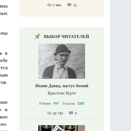
жна
2 984
12
рых
ута
ВЫБОР ЧИТАТЕЛЕЙ
ь в
ебе
тся
ным
ов.
Иоанн Давид, пастух Божий
Кристиан Курте
ение
Рейтинг:
9.9
Голосов:
1167
о и
20 720
9
жно
но.