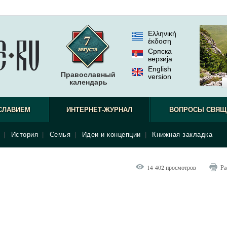
Ελληνική
έκδοση
Српска
верзиjа
English
Православный
version
календарь
СЛАВИЕМ
ИНТЕРНЕТ-ЖУРНАЛ
ВОПРОСЫ СВЯЩ
|
История
|
Семья
|
Идеи и концепции
|
Книжная закладка
14 402 просмотров
Ра