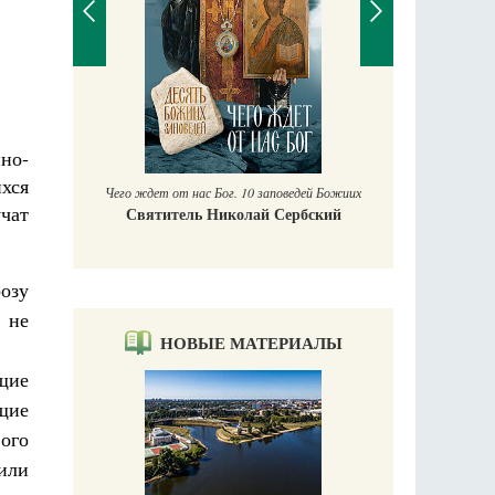
П
Е
аучись у
но-
хся
Чего ждет от нас Бог. 10 заповедей Божиих
чат
Святитель Николай Сербский
озу
 не
НОВЫЕ МАТЕРИАЛЫ
щие
щие
ого
 или