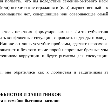
я полагать, что им вследствие семейно-бытового наси
(или) психические страдания и (или) имущественный вр
семнадцати лет, совершившее или совершающее семей
 столь нечетких формулировках и чьём-то субъектив
ить конфликтные ситуации, оправдать надежды и ожида
е? Или же он лишь усугубит проблемы, сделает невозмо
пошатнет и без того такие порой непрочные брачные уз
точником коррупции и будет рычагом для спекуляции
ы, мы обратились как к лоббистам и защитникам эт
ББИСТОВ И ЗАЩИТНИКОВ
та о семейно-бытовом насилии