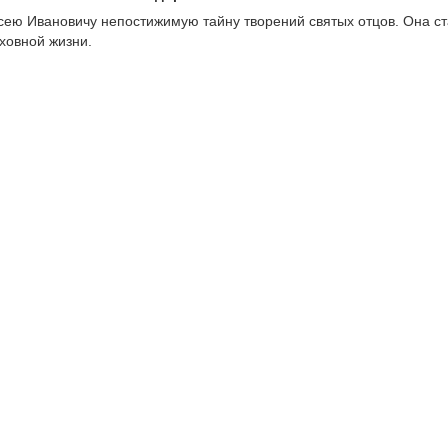
сею Ивановичу непостижимую тайну творений святых отцов. Она с
уховной жизни.