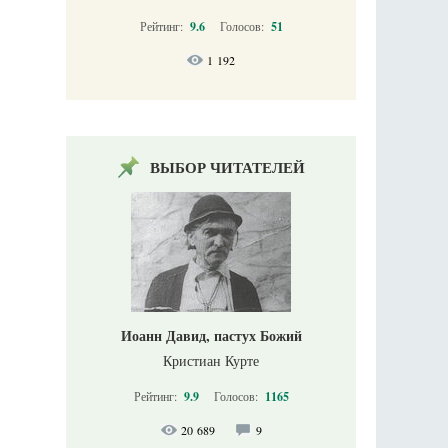
Рейтинг:
9.6
Голосов:
51
1 192
ВЫБОР ЧИТАТЕЛЕЙ
Иоанн Давид, пастух Божий
Кристиан Курте
Рейтинг:
9.9
Голосов:
1165
20 689
9