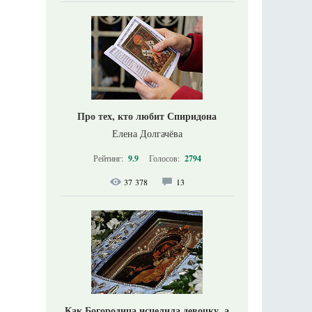
Про тех, кто любит Спиридона
Елена Долгачёва
Рейтинг:
9.9
Голосов:
2794
37 378
13
Как Богородица исцелила девочку, а