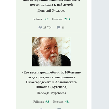
потом пришла к ней домой
Дмитрий Злодорев
Рейтинг:
9.9
Голосов:
2014
23 704
11
«Его весь народ любил». К 100-летию
со дня рождения митрополита
Нижегородского и Арзамасского
Николая (Кутепова)
Надежда Муравьева
Рейтинг:
9.8
Голосов:
481