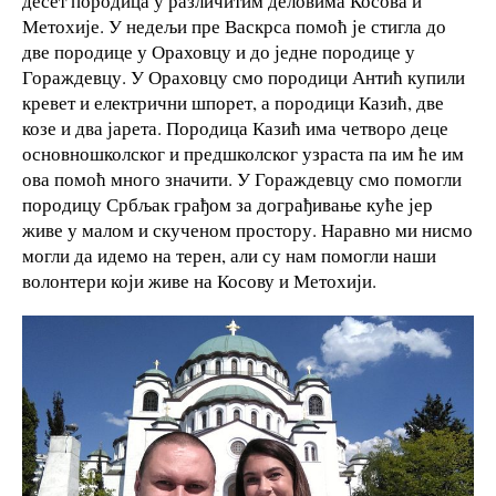
десет породица у различитим деловима Косова и
Метохије. У недељи пре Васкрса помоћ је стигла до
две породице у Ораховцу и до једне породице у
Гораждевцу. У Ораховцу смо породици Антић купили
кревет и електрични шпорет, а породици Казић, две
козе и два јарета. Породица Казић има четворо деце
основношколског и предшколског узраста па им ће им
ова помоћ много значити. У Гораждевцу смо помогли
породицу Србљак грађом за дограђивање куће јер
живе у малом и скученом простору. Наравно ми нисмо
могли да идемо на терен, али су нам помогли наши
волонтери који живе на Косову и Метохији.