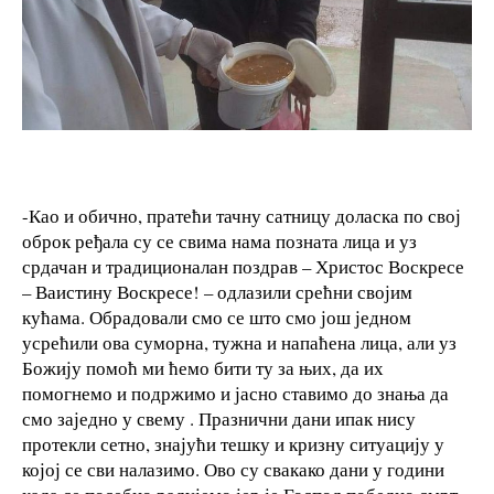
-Као и обично, пратећи тачну сатницу доласка по свој
оброк ређала су се свима нама позната лица и уз
срдачан и традиционалан поздрав – Христос Воскресе
– Ваистину Воскресе! – одлазили срећни својим
кућама. Обрадовали смо се што смо још једном
усрећили ова суморна, тужна и напаћена лица, али уз
Божију помоћ ми ћемо бити ту за њих, да их
помогнемо и подржимо и јасно ставимо до знања да
смо заједно у свему . Празнични дани ипак нису
протекли сетно, знајући тешку и кризну ситуацију у
којој се сви налазимо. Ово су свакако дани у години