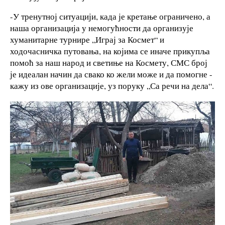
-У тренутној ситуацији, када је кретање ограничено, а
наша организација у немогућности да организује
хуманитарне турнире „Играј за Космет“ и
ходочасничка путовања, на којима се иначе прикупља
помоћ за наш народ и светиње на Космету, СМС број
је идеалан начин да свако ко жели може и да помогне -
кажу из ове организације, уз поруку „Са речи на дела“.