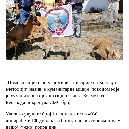
„Помози социјално угрожене категорије на Косову и
Метохији“ назив је хуманитарне акције, поводом које
је хуманитарна организација Сви за Космет из
Београда покренула СМС број.
Уколико укуцате број 1 и пошаљете на 4030,
донираћете 100 динара за борбу против сиромаштва у
нашој јужној покрајини.