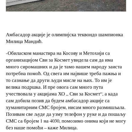
Амбасадор акције је олимпијска теквондо шампионка
Милица Мандић.
-Обиласком манастира на Косову и Метохији са
организацијом Сви за Космет увидела сам да има
много сиромашних и да је тамо нашем народу заиста
потребна помоћ. Од свега им највише треба пажња и
то сазнање да други људи мисле на њих. То им је
велика подршка. И пре овога сам много пута
учествовала у акцијама ХО ,, Сви за Космет“, а када
сам добила позив да будем амбасадор акције са
хуманитарним СМС бројем, нисам много размишљала.
Позивам све људе да узму телефон у руке и да пошаљу
СМС са бројем 1 на 4030, помозимо онима који не могу
без наше помоћи – каже Милица.