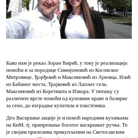
Како нам је рекао Зоран Ћирић, у току је реализација
помоћи и за породице Симијоновић из Косовское
Митровице, Ђорђевић и Максимовић из Ајновца, Илић
из Бабиног моста, Трајковић из Лапљег села,
Максимовић из Коретишта и Извора. У питању су
различите врсте помоћи од куповине краве и балирке
за сено, до изградње купатила и пластеника.
Део Васкршње акције је и помоћ народним кухињама
на КиМ, тј. припремање богатог васкршњег ручка. То
је својим прилозима прикупљеним на Светосавским