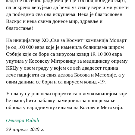
када се посебно радујемо јер је Господ победио смрт,
па искрено верујемо да ћемо уз снагу вере и ми успети
да победимо сва ова искушења. Нека је благословен
Васкрс и нека свима донесе мир, здравље и
благостање!
На иницијативу ХО,,Сви за Космет“ компанија Моцарт
је од 100 000 евра које је наменила болницама широм
Србије које се боре са вирусом ковид 19, 10 000 евра
упутила у Косовску Митровицу за медицинску опрему
КБЦу у овом граду у којем се већ двадесет година
лече пацијенти са свих делова Косова и Метохије, а у
овим данима се бори и са вирусом ковид -19.
У плану су још неки пројекти са овом компанијом које
ће омогућити набавку намирница за припремање
оброка у народним кухињама на Косову и Метохији.
Оливера Радић
29 апреля 2020 г.