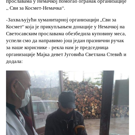
прославама у Немачкој помогао огранак организације
,, Сви за Космет-Немачка“.
-Захваљујући хуманитарној организацији „Сви за
Космет“ која је прикупљањем донације у Немачкој на
Светосавским прославама обезбедила куповину меса,
успели смо да направимо још један празнични ручак
за наше кориснике - рекла нам је председница
организације Мајка девет Југовића Светлана Стевић и
додала: