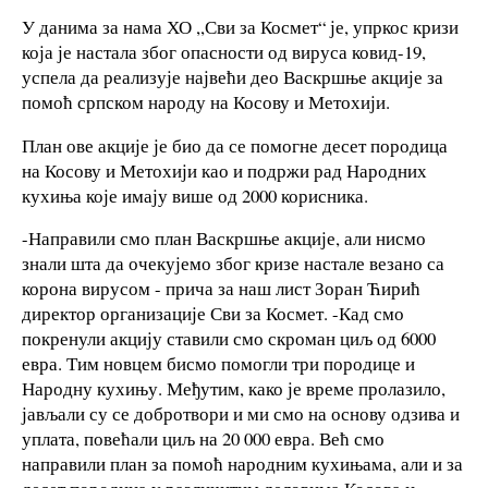
У данима за нама ХО ,,Сви за Космет“ је, упркос кризи
која је настала због опасности од вируса ковид-19,
успела да реализује највећи део Васкршње акције за
помоћ српском народу на Косову и Метохији.
План ове акције је био да се помогне десет породица
на Косову и Метохији као и подржи рад Народних
кухиња које имају више од 2000 корисника.
-Направили смо план Васкршње акције, али нисмо
знали шта да очекујемо због кризе настале везано са
корона вирусом - прича за наш лист Зоран Ћирић
директор организације Сви за Космет. -Кад смо
покренули акцију ставили смо скроман циљ од 6000
евра. Тим новцем бисмо помогли три породице и
Народну кухињу. Међутим, како је време пролазило,
јављали су се добротвори и ми смо на основу одзива и
уплата, повећали циљ на 20 000 евра. Већ смо
направили план за помоћ народним кухињама, али и за