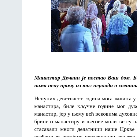
Манастир Дечани је постао Ваш дом. Би
нама неку причу из тог периода о светињ
Непуних деветнаест година мога живота у
манастира, биле кључне године мог ду
манастир, јер у њему већ вековима духовн
брине о манастиру и његове молитве су 
стасавали многи делатници наше Цркве 
осећамо да остајемо нераскидиви део тог