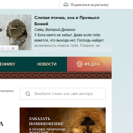
Подписаться на рассылку
Слепая птичка, оса и Промысл
Божий
Свящ. Валерий Духанин
У Бога никто не забыт. Даже если тебе
кажется, что выхода нет, Господь найдет
возможность помочь тебе. Главное, не
забывай о любящем тебя Отце.
ЕННИКУ
НОВОСТИ
МЕДИА
спечатать
А