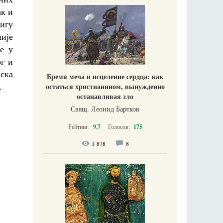
ак и
ригу
није
е у
ог и
нска
Бремя меча и исцеление сердца: как
.
остаться христианином, вынужденно
останавливая зло
Свящ. Леонид Бартков
Рейтинг:
9.7
Голосов:
175
1 878
8