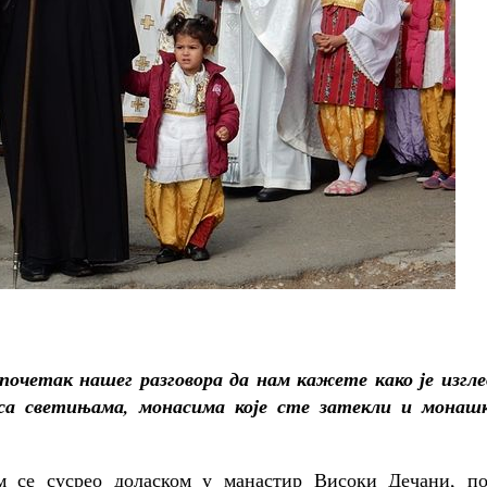
Чего ждет от нас Бог. 10 
Святитель Николай
очетак нашег разговора да нам кажете како је изгле
са светињама, монасима које сте затекли и монаш
 се сусрео доласком у манастир Високи Дечани, по