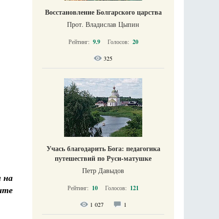
Восстановление Болгарского царства
Прот. Владислав Цыпин
Рейтинг:
9.9
Голосов:
20
325
Учась благодарить Бога: педагогика
путешествий по Руси-матушке
Петр Давыдов
и на
Рейтинг:
10
Голосов:
121
ште
1 027
1