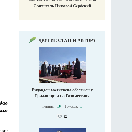
заповедей Божиих
 Сербский
ДРУГИЕ СТАТЬИ АВТОРА
Видовдан молитвено обележен у
Грачаници и на Газиместану
дао
Рейтинг:
10
Голосов:
1
ким
12
сле