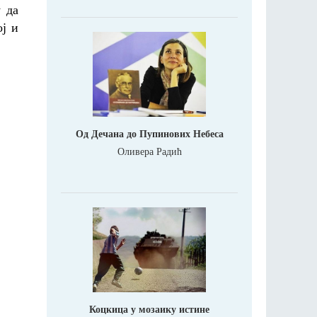
 да
ој и
Од Дечана до Пупинових Небеса
Оливера Радић
Коцкица у мозаику истине