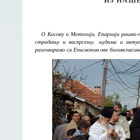
О Косову и Метохији, Епархији рашко-пр
страдању и васкрсењу, људима и акту
разговарамо са Епископом ове богомспасав
не будет