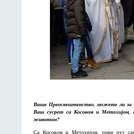
 де Грааф
Как найти своё место в жизни
Кирилл Мурышев
Ваше Преосвештенство, можете ли за п
Ваш сусрет са Косовом и Метохијом, 
животом?
Са Косовом и Метохијом, први пут сам