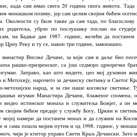
ине, када сам имао свега 20 година свога живота. Тада
тим монашком позиву, јер сам целим својим бићем осети
м. Околности су биле такве да сам тада, по благослову
их родитеља, убрзо по послушању послан на студије
сам, на Бадњи дан 1987. године, желећи да постанем 
 Црну Реку и ту се, након три године, замонашио.
у манастир Високе Дечане, за који сам и даље био пос
копа рашко-призренског, са још седморо црноречке бра
 игуман. Заправо, као што видите, цео мој духовни жи
во и Метохију, нарочито за дечанску светињу и Светог К
о-метохијски народ, и за све наше косовске светиње. Т
дашњи игуман Манастира Дечани, блаженог спомена, о
ти видео истинског монаха и служитеља Божјег, а он м
им својим бићем предаје у службу Богу, Цркви и свети
 у мојој намери да постанем монах и да служим на Косо
је и сама пошла мојим путем и од 1998. године, у мона
риоч, чији је ктитор управо Свети Краљ Дечански. Зато 