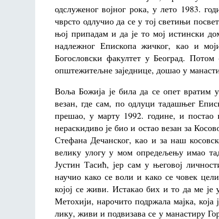
одслуженог војног рока, у лето 1983. год
чврсто одлучио да се у тој светињи посве
њој припадам и да је то мој истински до
надлежног Епископа жичког, као и мој
Богословски факултет у Београд. Потом 
општежитељне заједнице, дошао у манастир
Воља Божија је била да се опет вратим 
везан, где сам, по одлуци тадашњег Епис
прешао, у марту 1992. године, и постао
нераскидиво је био и остао везан за Косо
Стефана Дечанског, као и за наш косовск
велику улогу у мом опредељењу имао та
Јустин Тасић, јер сам у његовој личнос
научио како се воли и како се човек цел
којој се живи. Истакао бих и то да ме је
Метохији, нарочито подржала мајка, која 
лику, живи и подвизава се у манастиру Го