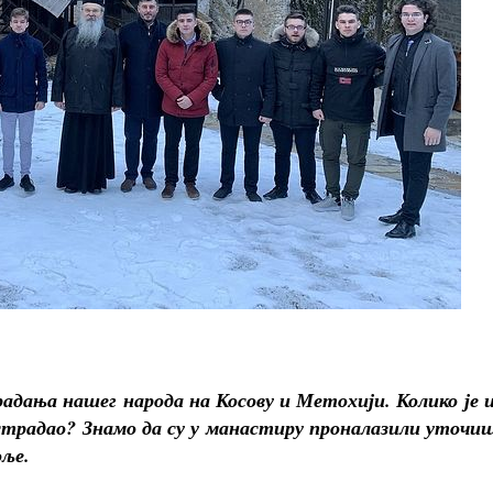
радања нашег народа на Косову и Метохији. Колико је 
страдао? Знамо да су у манастиру проналазили уточи
оље.