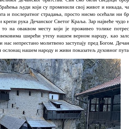
браћења људи који су променили свој живот и никада, ч
ата и послератног страдања, просто нисмо осећали ни б
и крепи рука Дечанског Светог Краља. Зар највеће чудо 
 то на оваквом месту који је проживео толике потрес
а вековима ширећи утеху нашем верном народу, као зал
и нас непрестано молитвено заступају пред Богом. Деча
и ослонац нашем народу и живи показатељ духовног пута