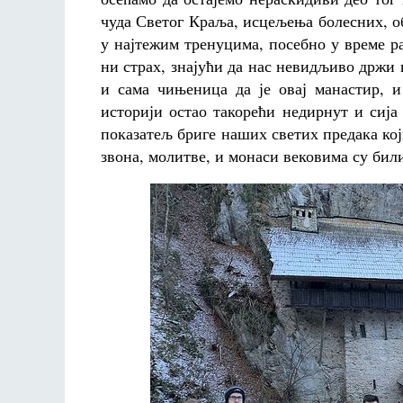
чуда Светог Краља, исцељења болесних, о
у најтежим тренуцима, посебно у време р
ни страх, знајући да нас невидљиво држи 
и сама чињеница да је овај манастир, и
историји остао такорећи недирнут и сиј
показатељ бриге наших светих предака кој
звона, молитве, и монаси вековима су бил