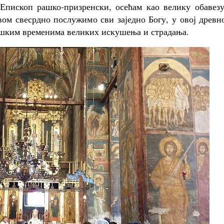
 Епископ рашко-призренски, осећам као велику обавезу
ом свесрдно послужимо сви заједно Богу, у овој древн
тешким временима великих искушења и страдања.