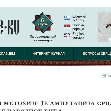
Ελληνική
έκδοση
Српска
верзиjа
English
Православный
version
календарь
СЛАВИЕМ
ИНТЕРНЕТ-ЖУРНАЛ
ВОПРОСЫ СВЯЩ
Ра
И МЕТОХИЈЕ JЕ АМПУТАЦИЈА СРЦ
ЕГ НАРОДНОГ БИЋА