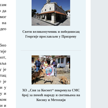
 сам
о да
 мог
 на
део
Свети великомученик и победоносац
Георгије прослављен у Призрену
ебно
тије
вот,
раља
у је
тац
е је
њи у
ХО ,,Сви за Космет“ покренула СМС
ву и
број за помоћ народу и светињама на
шком
Косову и Метохији
ми и