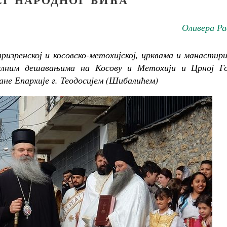
Оливера Ра
изренској и косовско-метохијској, црквама и манастир
елним дешавањима на Косову и Метохији и Црној Го
ане Епархије г. Теодосијем (Шибалићем)
Великомученик Георгий Победоносец. Научись у
святого
Роман Котов