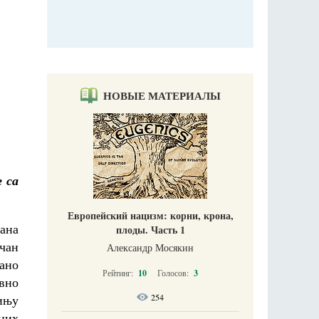
НОВЫЕ МАТЕРИАЛЫ
 са
Европейский нацизм: корни, крона,
мана
плоды. Часть 1
чан
Александр Мосякин
тано
Рейтинг:
10
Голосов:
3
овно
254
ињу
јних