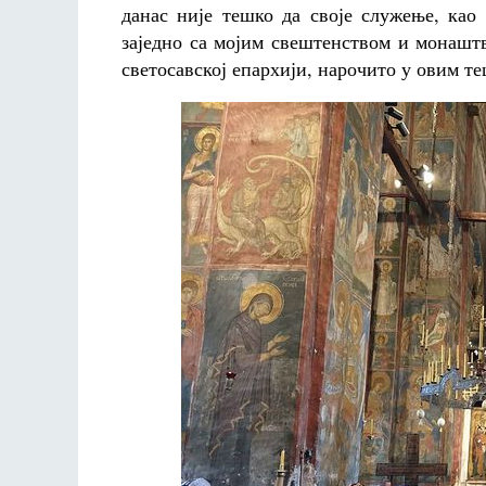
данас није тешко да своје служење, као
заједно са мојим свештенством и монаштв
светосавској епархији, нарочито у овим 