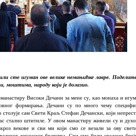
ли сте игуман ове велике немањићке лавре. Поделите
и, моштима, народу који је долазио.
 манастиру Високи Дечани за мене су, као монаха и игу
ховног формирања. Дечани су по много чему специфи
о столује сам Свети Краљ Стефан Дечански, који непрес
нас стално штитиле. У овом манастиру живели су и дух
кроз векове и сви ми који смо се везали за ову свет
 великог дечанског братства. Сви смо били сведоци бро