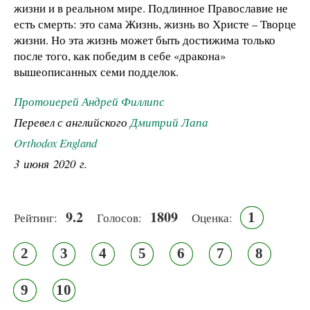
жизни и в реальном мире. Подлинное Православие не
есть смерть: это сама Жизнь, жизнь во Христе – Творце
жизни. Но эта жизнь может быть достижима только
после того, как победим в себе «дракона»
вышеописанных семи подделок.
Протоиерей Андрей Филлипс
Перевел с английского
Дмитрий Лапа
Orthodox England
3 июня 2020 г.
9.2
1809
1
Рейтинг:
Голосов:
Оценка:
2
3
4
5
6
7
8
9
10