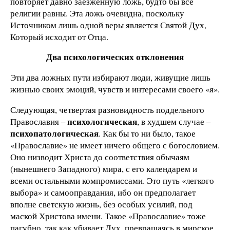
повторяет давно заезженную ложь, будто бы все
религии равны. Эта ложь очевидна, поскольку
Источником лишь одной веры является Святой Дух,
Который исходит от Отца.
Два психологических отклонения
Эти два ложных пути избирают люди, живущие лишь
жизнью своих эмоций, чувств и интересами своего «я».
Следующая, четвертая разновидность поддельного
психологическая
Православия –
, в худшем случае –
психопатологическая
. Как бы то ни было, такое
«Православие» не имеет ничего общего с богословием.
Оно низводит Христа до соответствия обычаям
(нынешнего Западного) мира, с его календарем и
всеми остальными компромиссами. Это путь «легкого
выбора» и самооправдания, ибо он предполагает
вполне светскую жизнь, без особых усилий, под
маской Христова имени. Такое «Православие» тоже
пагубно, так как убивает Дух, превращаясь в мирское,