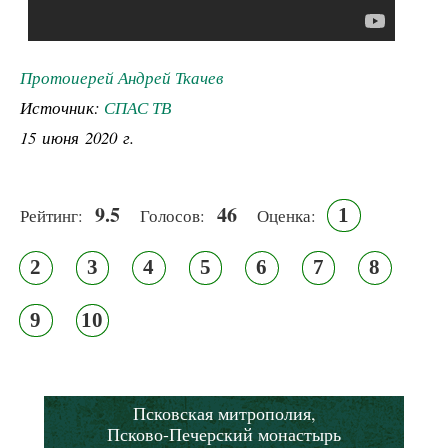
Протоиерей Андрей Ткачев
Источник:
СПАС ТВ
15 июня 2020 г.
9.5
46
1
Рейтинг:
Голосов:
Оценка:
2
3
4
5
6
7
8
9
10
Псковская митрополия,
Псково-Печерский монастырь